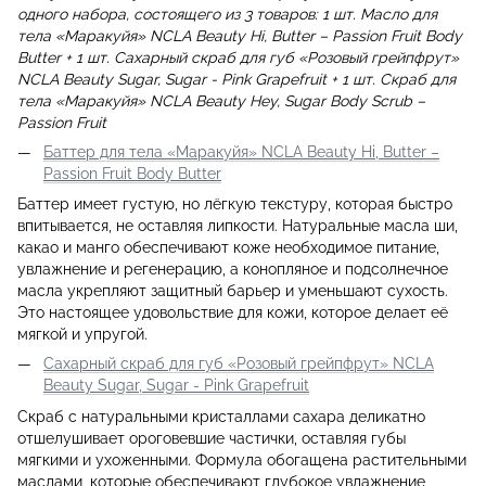
одного набора, состоящего из 3 товаров: 1 шт. Масло для
тела «Маракуйя» NCLA Beauty Hi, Butter – Passion Fruit Body
Butter + 1 шт. Сахарный скраб для губ «Розовый грейпфрут»
NCLA Beauty Sugar, Sugar - Pink Grapefruit + 1 шт. Скраб для
тела «Маракуйя» NCLA Beauty Hey, Sugar Body Scrub –
Passion Fruit
Баттер для тела «Маракуйя» NCLA Beauty Hi, Butter –
Passion Fruit Body Butter
Баттер имеет густую, но лёгкую текстуру, которая быстро
впитывается, не оставляя липкости. Натуральные масла ши,
какао и манго обеспечивают коже необходимое питание,
увлажнение и регенерацию, а конопляное и подсолнечное
масла укрепляют защитный барьер и уменьшают сухость.
Это настоящее удовольствие для кожи, которое делает её
мягкой и упругой.
Сахарный скраб для губ «Розовый грейпфрут» NCLA
Beauty Sugar, Sugar - Pink Grapefruit
Скраб с натуральными кристаллами сахара деликатно
отшелушивает ороговевшие частички, оставляя губы
мягкими и ухоженными. Формула обогащена растительными
маслами, которые обеспечивают глубокое увлажнение,