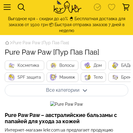
Выгодное кря - скидки до 40% 🐣 Бесплатная доставка для
заказов от 1500 грн 📦 Быстрая отправка заказов 7 дней в
неделю
Pure Paw Paw [Пур Пав Пав]
Pure Paw Paw [Пур Пав Пав]
Косметика
Волосы
Дом
БАДы
SPF защита
Макияж
Тело
Брен
Все категории
Pure Paw Paw – австралийские бальзамы с
папайей для ухода за кожей
Интернет-магазин krkr.com.ua предлагает продукцию