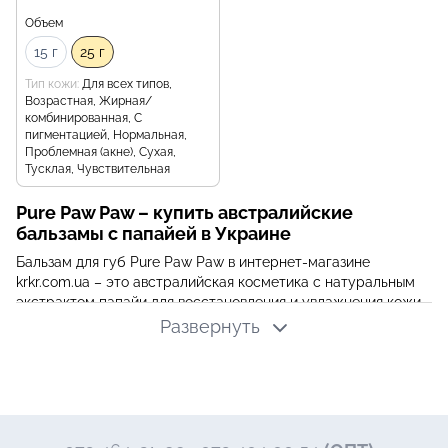
Объем
15 г
25 г
Тип кожи
Для всех типов,
Возрастная, Жирная/
комбинированная, С
пигментацией, Нормальная,
Проблемная (акне), Сухая,
Тусклая, Чувствительная
Pure Paw Paw – купить австралийские
бальзамы с папайей в Украине
Бальзам для губ Pure Paw Paw в интернет-магазине
krkr.com.ua – это австралийская косметика с натуральным
экстрактом папайи для восстановления и увлажнения кожи.
Многофункциональные бальзамы Pure Paw Paw решают
Развернуть
проблемы сухости губ, кожи лица и тела благодаря
целебным свойствам тропического фрукта.
Австралийская косметика Pure Paw Paw
Восстанавливающий бальзам Pure Paw Paw создан на
основе свежей папайи из Северного Квинсленда. Средство