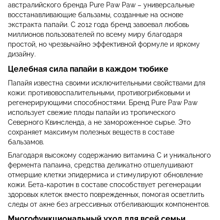
австралийского бренда Pure Paw Paw – универсальные
восстанавливающие бальзамы, созданные на основе
экстракта папайи. С 2012 года бренд завоевал любовь
миллионов пользователей по всему миру благодаря
простой, но чрезвычайно эффективной формуле и яркому
дизайну.
Целебная сила папайи в каждом тюбике
Папайя известна своими исключительными свойствами для
кожи: противовоспалительными, противогрибковыми и
регенерирующими способностями. Бренд Pure Paw Paw
использует свежие плоды папайи из тропического
Северного Квинсленда, а не замороженное сырье. Это
сохраняет максимум полезных веществ в составе
бальзамов.
Благодаря высокому содержанию витамина С и уникального
фермента папаина, средства деликатно отшелушивают
отмершие клетки эпидермиса и стимулируют обновление
кожи. Бета-каротин в составе способствует регенерации
здоровых клеток вместо поврежденных, помогая осветлить
следы от акне без агрессивных отбеливающих компонентов.
Многофункциональный уход для всей семьи