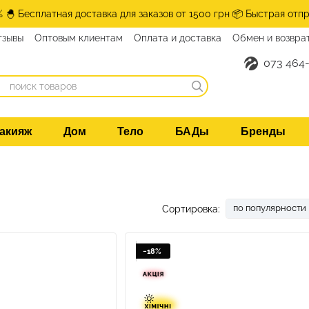
% 🐣 Бесплатная доставка для заказов от 1500 грн 📦 Быстрая отпр
тзывы
Оптовым клиентам
Оплата и доставка
Обмен и возвра
нтакты
073 464-
акияж
Дом
Тело
БАДы
Бренды
по популярности
Сортировка:
−18%