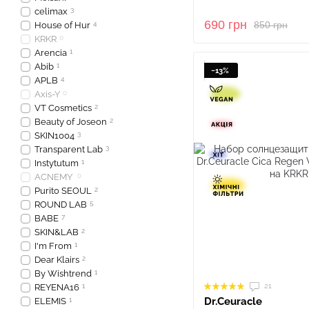
celimax
3
690 грн
850 грн
House of Hur
4
KRKR
0
Arencia
1
Abib
1
−13%
APLB
4
Axis-Y
0
VT Cosmetics
2
Beauty of Joseon
2
SKIN1004
3
Transparent Lab
3
Instytutum
1
ACNEMY
0
Purito SEOUL
2
ROUND LAB
5
BABE
7
SKIN&LAB
2
I'm From
1
Dear Klairs
2
By Wishtrend
1
21
REYENA16
1
Dr.Ceuracle
ELEMIS
1