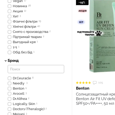
Vegan
17
−19%
Новинка
28
Акция
12
Хит
3
Фізичні фільтри
19
Хімічні фільтри
40
Снято с производства
2
Підтримай тварин
2
Выгодный кря
1
1+1
1
Обід без Бід
1
Бренд
Dr.Ceuracle
6
105
Needly
3
Benton
Benton
5
Arocell
3
Солнцезащитный кр
Benton Air Fit UV de
Dr.Althea
2
SPF50+/PA++++, 50 мл
Logically, Skin
1
Doctors (Theralogic)
2
Meisani
3