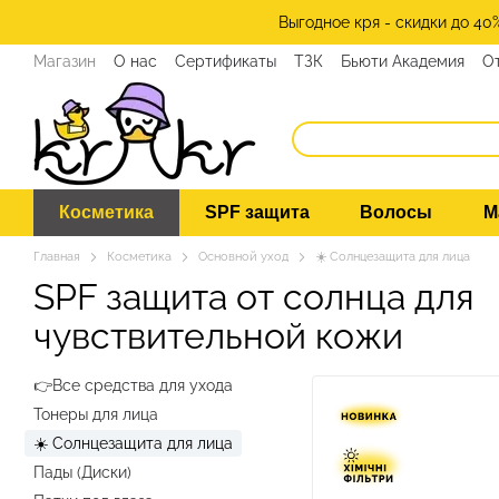
Перейти к основному контенту
Выгодное кря - скидки до 40
Магазин
О нас
Сертификаты
ТЗК
Бьюти Академия
О
Программа лояльности
СМИ о нас
Эксперты KRKR
Ко
Косметика
SPF защита
Волосы
М
Главная
Косметика
Основной уход
☀️ Солнцезащита для лица
SPF защита от солнца для
чувствительной кожи
👉Все средства для ухода
Тонеры для лица
☀️ Солнцезащита для лица
Пады (Диски)