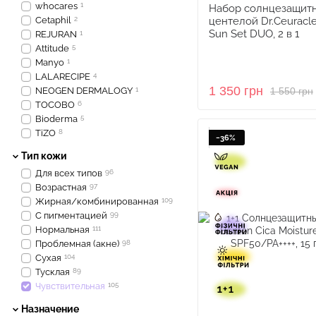
whocares
1
Набор солнцезащитн
Cetaphil
2
центелой Dr.Ceuracl
Sun Set DUO, 2 в 1
REJURAN
1
Attitude
5
Manyo
1
LALARECIPE
4
1 350 грн
NEOGEN DERMALOGY
1
1 550 грн
TOCOBO
6
Bioderma
5
TiZO
8
−36%
Тип кожи
Для всех типов
96
Возрастная
97
Жирная/комбинированная
109
С пигментацией
99
Нормальная
111
Проблемная (акне)
98
Сухая
104
Тусклая
89
Чувствительная
105
Назначение