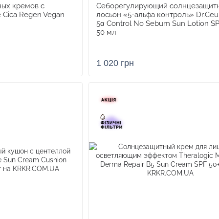
ых кремов с
Себорегулирующий cолнцезащит
e Cica Regen Vegan
лосьон «5-альфа контроль» Dr.Ceu
5α Control No Sebum Sun Lotion SP
50 мл
1 020 грн