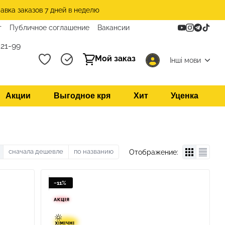
авка заказов 7 дней в неделю
т
Публичное соглашение
Вакансии
21-99
Мой заказ
Інші мови
Акции
Выгодное кря
Хит
Уценка
сначала дешевле
по названию
Отображение:
−11%