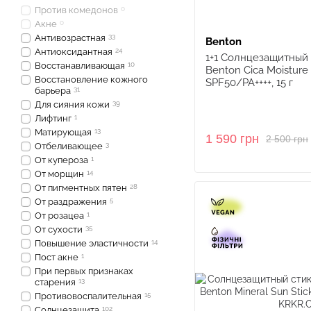
Против комедонов
0
Акне
0
Антивозрастная
33
Benton
Антиоксидантная
24
1+1 Солнцезащитный
Восстанавливающая
10
Benton Cica Moistur
Восстановление кожного
SPF50/PA++++, 15 г
барьера
31
Для сияния кожи
39
Лифтинг
1
Матирующая
13
1 590 грн
2 500 грн
Отбеливающее
3
От купероза
1
От морщин
14
От пигментных пятен
28
От раздражения
5
От розацеа
1
От сухости
35
Повышение эластичности
14
Пост акне
1
При первых признаках
старения
13
Противовоспалительная
15
Солнцезащита
102