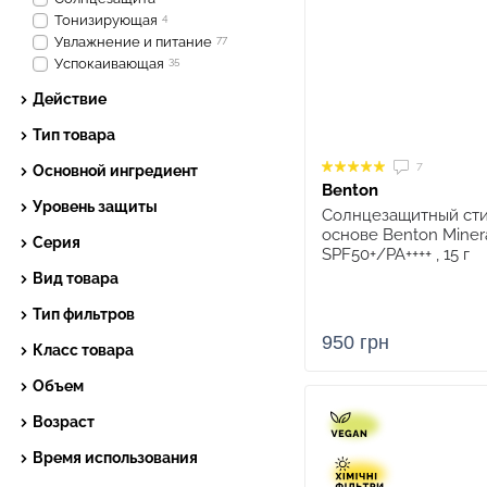
Тонизирующая
4
Увлажнение и питание
77
Успокаивающая
35
Действие
Тип товара
7
Основной ингредиент
Benton
Уровень защиты
Солнцезащитный сти
основе Benton Minera
Серия
SPF50+/PA++++ , 15 г
Вид товара
Тип фильтров
950 грн
Класс товара
Объем
Возраст
Время использования