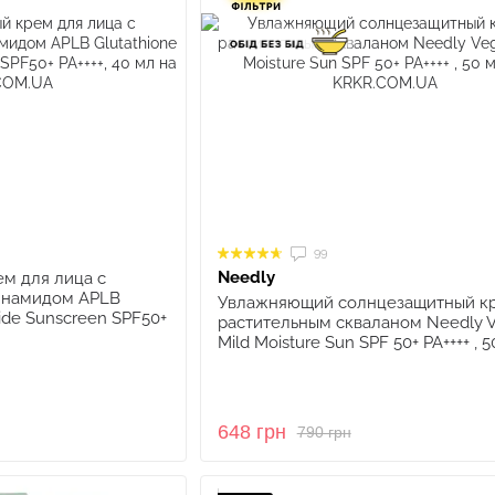
99
Needly
м для лица с
инамидом APLB
Увлажняющий солнцезащитный кр
ide Sunscreen SPF50+
растительным скваланом Needly 
Mild Moisture Sun SPF 50+ PA++++ , 
648 грн
790 грн