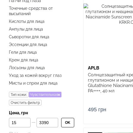
Патчи под глаза
Точечные средства от
высыпаний
Кислоты для лица
Ампулы для лица
Сыворотки для лица
Эссенции для лица
Гели для лица
Крем для лица
Лосьоны для лица
APLB
Солнцезащитный кре
Уход за кожей вокруг глаз
глутатионом и ниац
Мисты и спреи для лица
Glutathione Niacinam
PA++++, 40 мл
Тип кожи:
Чувствительная
Очистить фильтр
495 грн
Цена, грн
От Цена, грн
До Цена, грн
OK