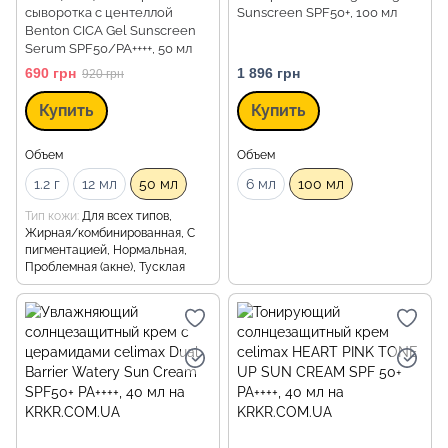
сыворотка с центеллой
Sunscreen SPF50+, 100 мл
Benton CICA Gel Sunscreen
Serum SPF50/PA++++, 50 мл
690 грн
1 896 грн
920 грн
Купить
Купить
Объем
Объем
1.2 г
12 мл
50 мл
6 мл
100 мл
Тип кожи
Для всех типов,
Жирная/комбинированная, С
пигментацией, Нормальная,
Проблемная (акне), Тусклая