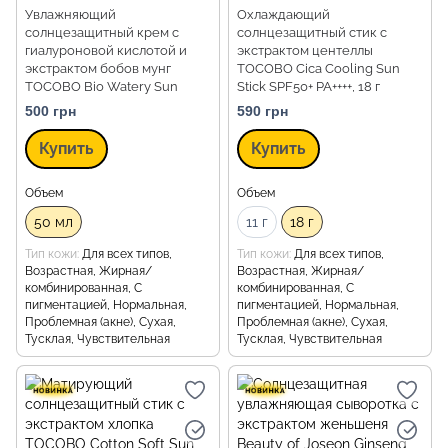
Увлажняющий
Охлаждающий
солнцезащитный крем с
солнцезащитный стик с
гиалуроновой кислотой и
экстрактом центеллы
экстрактом бобов мунг
TOCOBO Cica Cooling Sun
TOCOBO Bio Watery Sun
Stick SPF50+ PA++++, 18 г
Cream SPF50 PA++++, 50 мл
500 грн
590 грн
Купить
Купить
Объем
Объем
50 мл
11 г
18 г
Тип кожи
Для всех типов,
Тип кожи
Для всех типов,
Возрастная, Жирная/
Возрастная, Жирная/
комбинированная, С
комбинированная, С
пигментацией, Нормальная,
пигментацией, Нормальная,
Проблемная (акне), Сухая,
Проблемная (акне), Сухая,
Тусклая, Чувствительная
Тусклая, Чувствительная