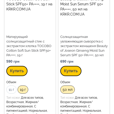
Матирующий
Солнцезащитная
солнцезащитный стик с
увлажняющая сыворотка с
экстрактом хлопка TOCOBO
экстрактом женьшеня Beauty
Cotton Soft Sun Stick SPF50+
of Joseon Ginseng Moist Sun
PA++++, 19 г
Serum SPF 50+ PA++++, 50 мл
590 грн
690 грн
Купить
Купить
Объем
Объем
11 г
19 г
50 мл
Тип кожи
Для всех типов,
Тип кожи
Для всех типов,
Возрастная, Жирная/
Возрастная, Жирная/
комбинированная, С
комбинированная, С
пигментацией, Нормальная,
пигментацией, Нормальная,