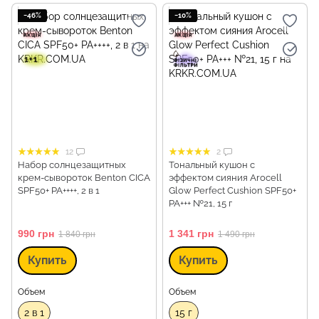
−46%
−10%
12
2
Набор солнцезащитных
Тональный кушон с
крем-сывороток Benton CICA
эффектом сияния Arocell
SPF50+ PA++++, 2 в 1
Glow Perfect Cushion SPF50+
PA+++ №21, 15 г
990 грн
1 341 грн
1 840 грн
1 490 грн
Купить
Купить
Объем
Объем
2 в 1
15 г