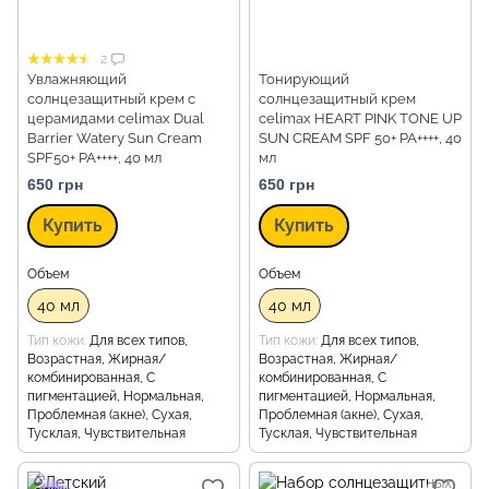
2
Увлажняющий
Тонирующий
солнцезащитный крем с
солнцезащитный крем
церамидами celimax Dual
celimax HEART PINK TONE UP
Barrier Watery Sun Cream
SUN CREAM SPF 50+ PA++++, 40
SPF50+ PA++++, 40 мл
мл
650 грн
650 грн
Купить
Купить
Объем
Объем
40 мл
40 мл
Тип кожи
Для всех типов,
Тип кожи
Для всех типов,
Возрастная, Жирная/
Возрастная, Жирная/
комбинированная, С
комбинированная, С
пигментацией, Нормальная,
пигментацией, Нормальная,
Проблемная (акне), Сухая,
Проблемная (акне), Сухая,
Тусклая, Чувствительная
Тусклая, Чувствительная