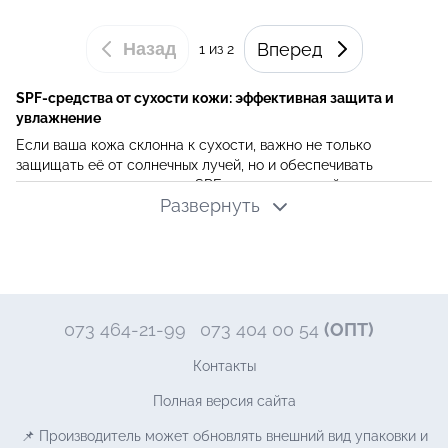
Назад
Вперед
1
из 2
SPF-средства от сухости кожи: эффективная защита и
увлажнение
Если ваша кожа склонна к сухости, важно не только
защищать её от солнечных лучей, но и обеспечивать
интенсивное увлажнение. SPF-кремы для сухой кожи
Развернуть
сочетают в себе надежную защиту от UV-излучения и
активные компоненты, которые помогают удерживать влагу,
предотвращая обезвоживание и стянутость.
Почему солнцезащита важна для сухой кожи?
Солнце может ещё больше усиливать сухость и вызывать
раздражение, снижая уровень естественного увлажнения
073 464-21-99
073 404 00 54
(ОПТ)
кожи. Ежедневное использование SPF-крема с
питательными компонентами помогает предотвратить
Контакты
преждевременное старение и потерю упругости, оставляя
Полная версия сайта
кожу мягкой и гладкой.
Какие компоненты в составе SPF-средств
📌 Производитель может обновлять внешний вид упаковки и