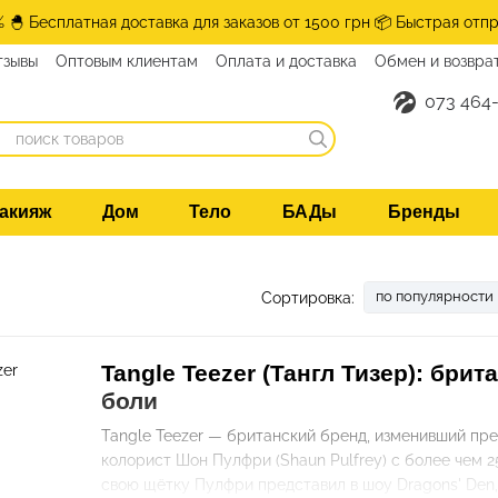
% 🐣 Бесплатная доставка для заказов от 1500 грн 📦 Быстрая отпр
тзывы
Оптовым клиентам
Оплата и доставка
Обмен и возвра
073 464-
акияж
Дом
Тело
БАДы
Бренды
по популярности
Сортировка:
Tangle Teezer (Тангл Тизер): бр
боли
Tangle Teezer — британский бренд, изменивший пре
колорист Шон Пулфри (Shaun Pulfrey) с более чем 
свою щётку Пулфри представил в шоу Dragons' Den,