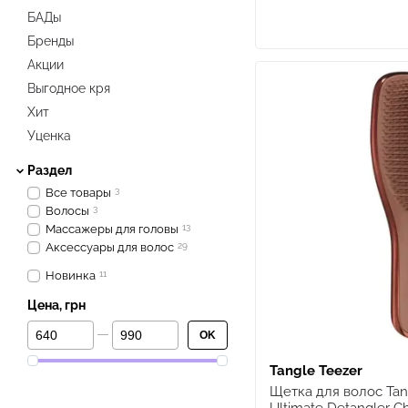
БАДы
Бренды
Акции
Выгодное кря
Хит
Уценка
Раздел
Все товары
3
Волосы
3
Массажеры для головы
13
Аксессуары для волос
29
Новинка
11
Цена, грн
От Цена, грн
До Цена, грн
OK
Tangle Teezer
Щетка для волос Tan