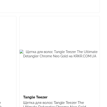
 программы. Сегодня Tangle Teezer продаётся более чем
, а Vogue назвал Ultimate Detangler лучшим бюджетным
ехнология зубцов: длинные гибкие зубцы распутывают
 Благодаря этому щётка деликатно проходит сквозь
и не создавая лишнего натяжения.
 и волнистых.
ых волос, требующих бережного обращения.
 слёз и дёрганья.
ий уход дома, в салоне или в дороге.
Tangle Teezer
e
Щетка для волос Tangle Teezer The