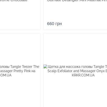
Chrome Chocolate
Ultimate Detangler Mini Millenial Pin
660 грн