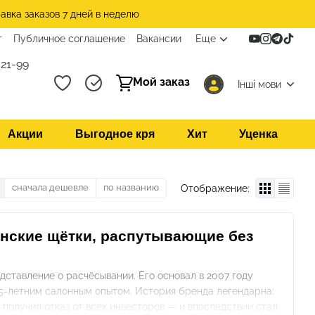
авка заказов 7 дней в неделю
т
Публичное соглашение
Вакансии
Еще
21-99
Мой заказ
Інші мови
Акции
Выгодное кря
Хит
Уценка
сначала дешевле
по названию
Отображение:
итанские щётки, распутывающие без
дставление о расчёсывании. Его основал в 2007 году
25-летним салонным опытом. История бренда легендарна:
 получил отказ от всех инвесторов — и впоследствии стал