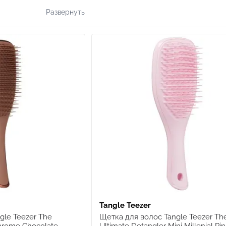
одним из самых успешных «отклонённых» участников
Развернуть
в 70 странах, отмечен Queen's Award for Innovation
детанглером 2025 года.
В основе щёток — запатентованная двухуровневая т
узлы, а короткие разглаживают поверхность волос.
влажные или сухие волосы, не травмируя кутикулу 
Кому подходит Tangle Teezer:
Для любого типа волос — от прямых до кудрявых
Для тонких, ломких, окрашенных или ослабленн
Для детей, которые не любят расчёсывание — без
Для тех, кто хочет быстрый, комфортный и щадящ
Tangle Teezer
gle Teezer The
Щетка для волос Tangle Teezer Th