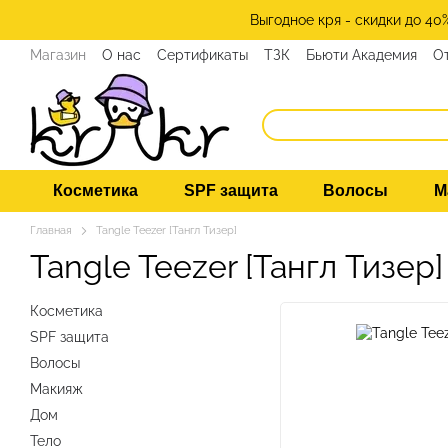
Перейти к основному контенту
Выгодное кря - скидки до 40
Магазин
О нас
Сертификаты
ТЗК
Бьюти Академия
О
Косметика
SPF защита
Волосы
М
Главная
Tangle Teezer [Тангл Тизер]
Tangle Teezer [Тангл Тизер]
Косметика
SPF защита
Волосы
Макияж
Дом
Тело