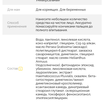
Универсальный
Для мам
Для кормящих, Для беременных
Нанесите небольшое количество
Способ
средства на чистое лицо. Аккуратно
применения
помассируйте кончиками пальцев до
полного впитывания.
Вода, пантенол, линолевая кислота,
коко-каприлат, глицерин, C15-19 алкан,
масло Persea Gratissima (авокадо),
полиглицерил-6 дистеарат, закваска
сахаромицетов, диметикон, глицерил
стеарат, масло семян Helianthus
Annuus
(подсолнечное), фитонадион эпоксид,
Состав
убихинон, линоленовая кислота,
лауроиллизин, экстракт
Haematococcus Pluvialis, сквален, бета-
ситостерин, диметикон/винил
диметиконовый кросполимер,
ксантановая камедь, динатриевый
стеароил глутамат, склероционная
камедь, токоферол, феноксиэтанол,
этилгексилглицерин.