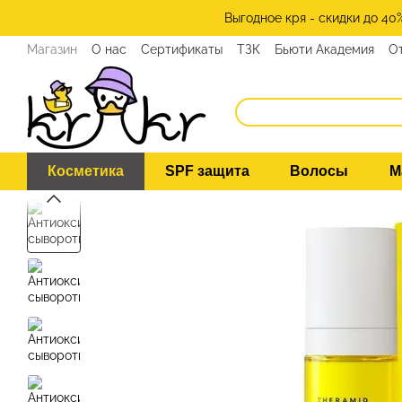
Перейти к основному контенту
Выгодное кря - скидки до 40
Магазин
О нас
Сертификаты
ТЗК
Бьюти Академия
О
Программа лояльности
СМИ о нас
Эксперты KRKR
Ко
Косметика
SPF защита
Волосы
М