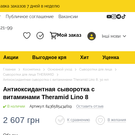
авка заказов 7 дней в неделю
т
Публичное соглашение
Вакансии
21-99
Мой заказ
Інші мови
Акции
Выгодное кря
Хит
Уценка
Главная
Косметика
Основной уход
Сыворотки для лица
Сыворотки для лица THERAMID
Антиоксидантная сыворотка с витаминами Theramid Lino 8, 30 мл
Антиоксидантная сыворотка с
витаминами Theramid Lino 8
✔️ В наличии
Артикул: 8436585434619
Оставить отзыв
2 607 грн
К сравнению
В желания