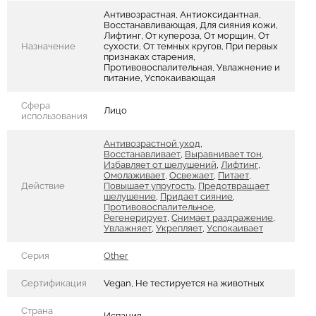
Антивозрастная, Антиоксидантная,
Восстанавливающая, Для сияния кожи,
Лифтинг, От купероза, От морщин, От
Назначение
сухости, От темных кругов, При первых
признаках старения,
Противовоспалительная, Увлажнение и
питание, Успокаивающая
Сфера
Лицо
использования
Антивозрастной уход
,
Восстанавливает
,
Выравнивает тон
,
Избавляет от шелушений
,
Лифтинг
,
Омолаживает
,
Освежает
,
Питает
,
Действие
Повышает упругость
,
Предотвращает
шелушение
,
Придает сияние
,
Противовоспалительное
,
Регенерирует
,
Снимает раздражение
,
Увлажняет
,
Укрепляет
,
Успокаивает
Серия
Other
Сертификация
Vegan, Не тестируется на животных
Страна
Испания