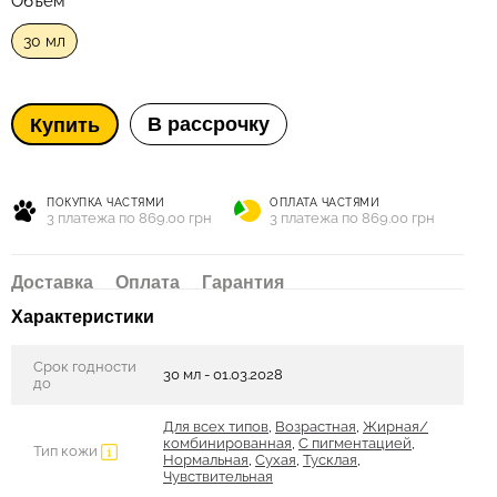
Объем
30 мл
В рассрочку
Купить
ПОКУПКА ЧАСТЯМИ
ОПЛАТА ЧАСТЯМИ
3 платежа по 869.00 грн
3 платежа по 869.00 грн
Доставка
Оплата
Гарантия
Характеристики
Срок годности
30 мл - 01.03.2028
до
Для всех типов
,
Возрастная
,
Жирная/
комбинированная
,
С пигментацией
,
Тип кожи
Нормальная
,
Сухая
,
Тусклая
,
Чувствительная