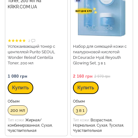
2
Успокаивающий тонер с
Набор для сияющей кожи с
центеллой Purito SEOUL
гиалуроновой кислотой
Wonder Releaf Centella
Dr.Ceuracle Hyal Reyouth
Toner, 200 мл
Glowing Set, 3 в 1
1 080 грн
2 160 грн
2 970 грн
Купить
Купить
Объем
Объем
200 мл
3 в 1
Тип кожи
Жирная/
Тип кожи
Возрастная,
комбинированная, Сухая,
Нормальная, Сухая, Тусклая,
Чувствительная
Чувствительная