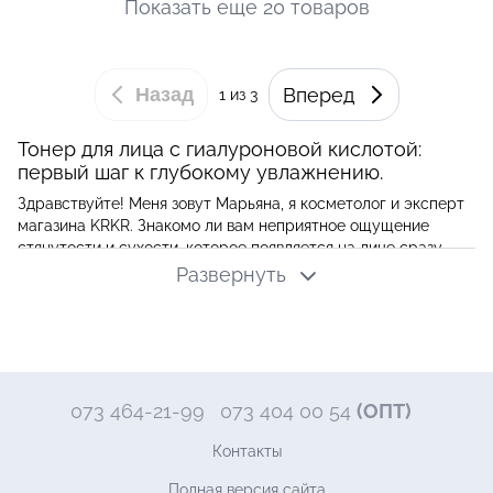
Показать еще 20 товаров
Назад
Вперед
1
из 3
Тонер для лица с гиалуроновой кислотой:
первый шаг к глубокому увлажнению.
Здравствуйте! Меня зовут Марьяна, я косметолог и эксперт
магазина KRKR. Знакомо ли вам неприятное ощущение
стянутости и сухости, которое появляется на лице сразу
после умывания? Это сигнал, который подает ваша кожа,
Развернуть
теряя влагу. Игнорировать его — значит открывать дорогу к
преждевременному старению, тусклости и снижению
эластичности. К счастью, есть простое и невероятно
эффективное решение — тонер для лица с гиалуроновой
кислотой. Это не просто водичка, а фундаментальный этап
ухода за кожей, который кардинально меняет ее состояние.
073 464-21-99
073 404 00 54
(ОПТ)
Зачем нужен тонер и чем он отличается от
Контакты
тоника?
Полная версия сайта
Давайте сразу развенчаем главный миф, который остался у