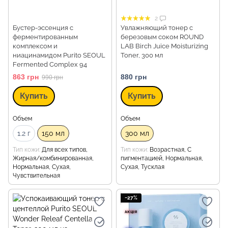
2
Бустер-эссенция с
Увлажняющий тонер с
ферментированным
березовым соком ROUND
комплексом и
LAB Birch Juice Moisturizing
ниацинамидом Purito SEOUL
Toner, 300 мл
Fermented Complex 94
Boosting Essence, 150 мл
863 грн
880 грн
990 грн
Купить
Купить
Объем
Объем
1.2 г
150 мл
300 мл
Тип кожи
Для всех типов,
Тип кожи
Возрастная, С
Жирная/комбинированная,
пигментацией, Нормальная,
Нормальная, Сухая,
Сухая, Тусклая
Чувствительная
−27%