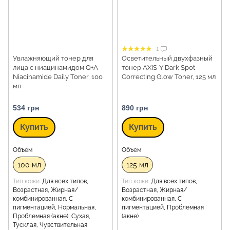
1
Увлажняющий тонер для
Осветительный двухфазный
лица с ниацинамидом Q+A
тонер AXIS-Y Dark Spot
Niacinamide Daily Toner, 100
Correcting Glow Toner, 125 мл
мл
534 грн
890 грн
Купить
Купить
Объем
Объем
100 мл
125 мл
Тип кожи
Для всех типов,
Тип кожи
Для всех типов,
Возрастная, Жирная/
Возрастная, Жирная/
комбинированная, С
комбинированная, С
пигментацией, Нормальная,
пигментацией, Проблемная
Проблемная (акне), Сухая,
(акне)
Тусклая, Чувствительная