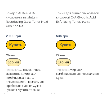
Тонер с AHA & PHA
Тоник для лица с гликолевой
кислотами Instytutum
кислотой Q+A Glycolic Acid
Resurfacing Glow Toner Next-
Exfoliating Toner, 150 мл
Gen, 100 мл
2 900 грн
534 грн
Купить
Купить
Объем
Объем
100 мл
150 мл
Тип кожи
Для всех типов,
Тип кожи
Жирная/
Возрастная, Жирная/
комбинированная, Нормальная,
комбинированная, С
Сухая
пигментацией, Нормальная,
Проблемная (акне), Сухая,
Тусклая, Чувствительная