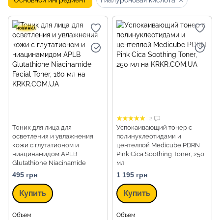
Основной ингредиент
Гиалуроновая кислота
2
Тоник для лица для
Успокаивающий тонер с
осветления и увлажнения
полинуклеотидами и
кожи с глутатионом и
центеллой Medicube PDRN
ниацинамидом APLB
Pink Cica Soothing Toner, 250
Glutathione Niacinamide
мл
Facial Toner, 160 мл
495 грн
1 195 грн
Купить
Купить
Объем
Объем