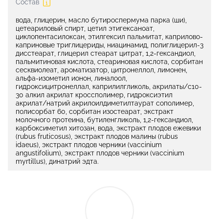
Состав
вода, глицерин, масло бутироспермума парка (ши),
цетеариловый спирт, цетил этигексаноат,
циклопентасилоксан, этилгексил пальмитат, каприлово-
каприновые триглицериды, ниацинамид, полиглицерил-3
дисстеарат, глицерил стеарат цитрат, 1,2-гександиол,
пальмитиновая кислота, стеариновая кислота, сорбитан
сесквиолеат, ароматизатор, цитронеллол, лимонен,
альфа-изометил ионон, линалоол,
гидроксицитронеллал, каприлилгликоль, акрилаты/с10-
30 алкил акрилат кроссполимер, гидроксиэтил
акрилат/натрий акрилоилдиметилтаурат сополимер,
полисорбат 60, сорбитан изостеарат, экстракт
молочного протеина, бутиленгликоль, 1,2-гександиол,
карбоксиметил хитозан, вода, экстракт плодов ежевики
(rubus fruticosus), экстракт плодов малины (rubus
idaeus), экстракт плодов черники (vaccinium
angustifolium), экстракт плодов черники (vaccinium
myrtillus), динатрий эдта.