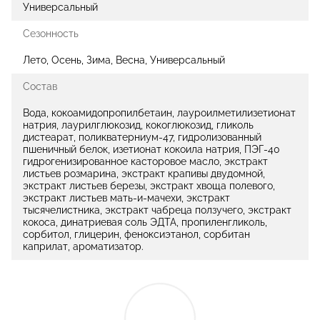
Универсальный
Сезонность
Лето, Осень, Зима, Весна, Универсальный
Состав
Вода, кокоамидопропилбетаин, лауроилметилизетионат
натрия, лаурилглюкозид, кокоглюкозид, гликоль
дистеарат, поликватерниум-47, гидролизованный
пшеничный белок, изетионат кокоила натрия, ПЭГ-40
гидрогенизированное касторовое масло, экстракт
листьев розмарина, экстракт крапивы двудомной,
экстракт листьев березы, экстракт хвоща полевого,
экстракт листьев мать-и-мачехи, экстракт
тысячелистника, экстракт чабреца ползучего, экстракт
кокоса, динатриевая соль ЭДТА, пропиленгликоль,
сорбитол, глицерин, феноксиэтанол, сорбитан
каприлат, ароматизатор.