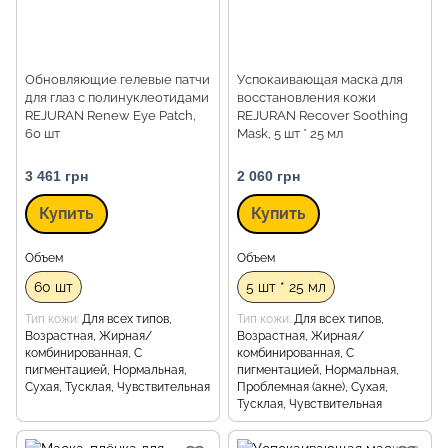
Обновляющие гелевые патчи
Успокаивающая маска для
для глаз с полинуклеотидами
восстановления кожи
REJURAN Renew Eye Patch,
REJURAN Recover Soothing
60 шт
Mask, 5 шт * 25 мл
3 461 грн
2 060 грн
Купить
Купить
Объем
Объем
60 шт
5 шт * 25 мл
Тип кожи
Для всех типов,
Тип кожи
Для всех типов,
Возрастная, Жирная/
Возрастная, Жирная/
комбинированная, С
комбинированная, С
пигментацией, Нормальная,
пигментацией, Нормальная,
Сухая, Тусклая, Чувствительная
Проблемная (акне), Сухая,
Тусклая, Чувствительная