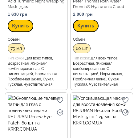
Acid Turmeric Night Wrapping
Peter Thomas Roth Water
Mask, 75 мл
Drench® Hyaluronic Cloud
Hydra-Gel Eye Patches, 60 шт
1 630 грн
2 900 грн
Купить
Купить
Объем
Объем
75 мл
60 шт
Тип кожи
Для всех типов,
Тип кожи
Для всех типов,
Возрастная, Жирная/
Возрастная, Жирная/
комбинированная, С
комбинированная, С
пигментацией, Нормальная,
пигментацией, Нормальная,
Проблемная (акне), Сухая,
Проблемная (акне), Сухая,
Тусклая, Чувствительная
Тусклая, Чувствительная