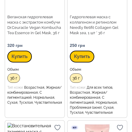
Веганская гидрогелевая
Гидрогелевая маска с
маска с экстрактом комбучи
коллагеном и ретинолом
Dr.Ceuracle Vegan Kombucha
Needly Retifit Collagen Gel
Tea Essence in Gel Mask, 36 г
Mask 1ea, 1 шт * 36 г
320 грн
250 грн
Купить
Купить
Объем
Объем
36 г
36 г
Тип кожи
Возрастная, Жирная/
Тип кожи
Для всех типов,
комбинированная, С
Возрастная, Жирная/
пигментацией, Нормальная,
комбинированная, С
Сухая, Тусклая, Чувствительная
пигментацией, Нормальная,
Проблемная (акне), Сухая,
Тусклая, Чувствительная