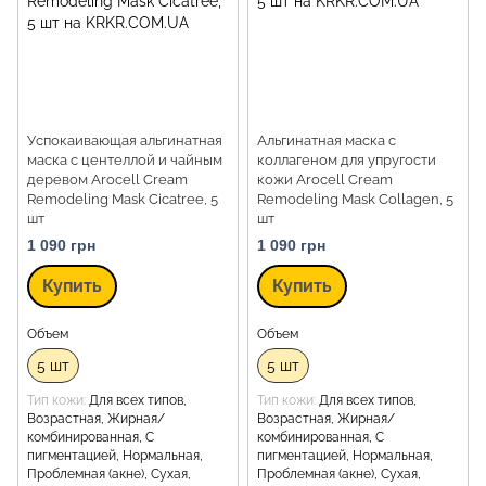
Успокаивающая альгинатная
Альгинатная маска с
маска с центеллой и чайным
коллагеном для упругости
деревом Arocell Cream
кожи Arocell Cream
Remodeling Mask Cicatree, 5
Remodeling Mask Collagen, 5
шт
шт
1 090 грн
1 090 грн
Купить
Купить
Объем
Объем
5 шт
5 шт
Тип кожи
Для всех типов,
Тип кожи
Для всех типов,
Возрастная, Жирная/
Возрастная, Жирная/
комбинированная, С
комбинированная, С
пигментацией, Нормальная,
пигментацией, Нормальная,
Проблемная (акне), Сухая,
Проблемная (акне), Сухая,