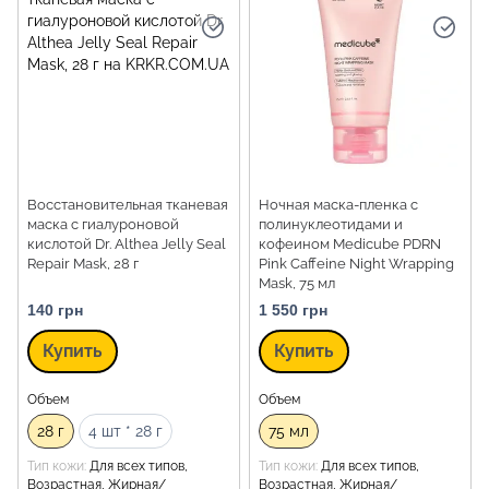
Восстановительная тканевая
Ночная маска-пленка с
маска с гиалуроновой
полинуклеотидами и
кислотой Dr. Althea Jelly Seal
кофеином Medicube PDRN
Repair Mask, 28 г
Pink Caffeine Night Wrapping
Mask, 75 мл
140 грн
1 550 грн
Купить
Купить
Объем
Объем
28 г
4 шт * 28 г
75 мл
Тип кожи
Для всех типов,
Тип кожи
Для всех типов,
Возрастная, Жирная/
Возрастная, Жирная/