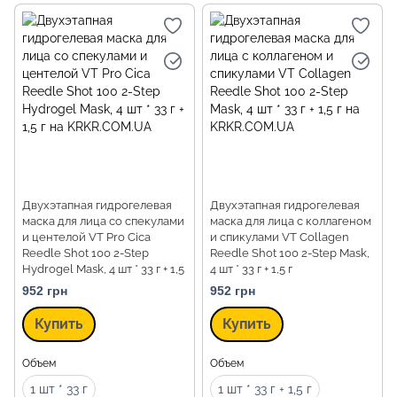
Двухэтапная гидрогелевая
Двухэтапная гидрогелевая
маска для лица со спекулами
маска для лица с коллагеном
и центелой VT Pro Cica
и спикулами VT Collagen
Reedle Shot 100 2-Step
Reedle Shot 100 2-Step Mask,
Hydrogel Mask, 4 шт * 33 г + 1,5
4 шт * 33 г + 1,5 г
г
952 грн
952 грн
Купить
Купить
Объем
Объем
1 шт * 33 г
1 шт * 33 г + 1,5 г