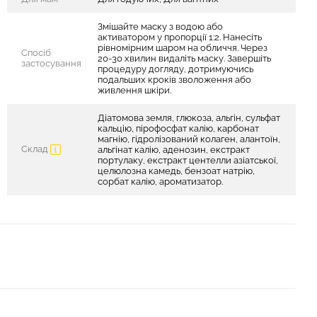
Змішайте маску з водою або
активатором у пропорції 1:2. Нанесіть
рівномірним шаром на обличчя. Через
Спосіб
20-30 хвилин видаліть маску. Завершіть
застосування
процедуру догляду, дотримуючись
подальших кроків зволоження або
живлення шкіри.
Діатомова земля, глюкоза, альгін, сульфат
кальцію, пірофосфат калію, карбонат
магнію, гідролізований колаген, алантоїн,
Склад
альгінат калію, аденозин, екстракт
портулаку, екстракт центелли азіатської,
целюлозна камедь, бензоат натрію,
сорбат калію, ароматизатор.