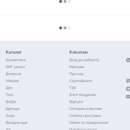
Каталог
Клієнтам
Косметика
Вхід до кабінету
SPF захист
Магазин
Волосся
Про нас
Макіяж
Сертифікати
Дім
ТЗК
Тіло
Б'юті Академія
БАДи
Відгуки
Бренди
Оптовим клієнтам
Акції
Оплата і доставка
Вигідне кря
Обмін та повернення
Хіт
Публічна угода