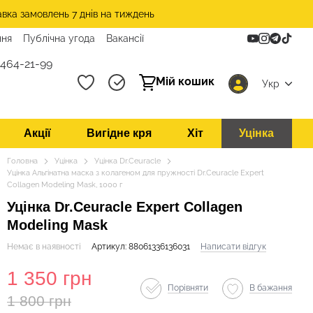
авка замовлень 7 днів на тиждень
ння
Публічна угода
Вакансії
 464-21-99
Мій кошик
Укр
Акції
Вигідне кря
Хіт
Уцінка
Головна
Уцінка
Уцінка Dr.Ceuracle
Уцінка Альгінатна маска з колагеном для пружності Dr.Ceuracle Expert
Collagen Modeling Mask, 1000 г
Уцінка Dr.Ceuracle Expert Collagen
Modeling Mask
Немає в наявності
Артикул: 88061336136031
Написати відгук
1 350 грн
Порівняти
В бажання
1 800 грн