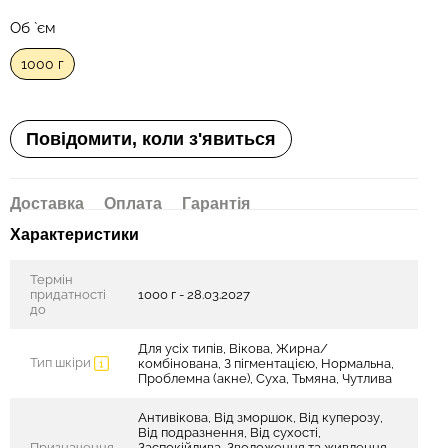
Об `єм
1000 г
Повідомити, коли з'явиться
Доставка
Оплата
Гарантія
Характеристики
Термін
придатності
1000 г - 28.03.2027
до
Для усіх типів, Вікова, Жирна/
Тип шкіри
комбінована, З пігментацією, Нормальна,
Проблемна (акне), Суха, Тьмяна, Чутлива
Антивікова, Від зморшок, Від куперозу,
Від подразнення, Від сухості,
Призначення
Заспокійлива, Зволоження та живлення,