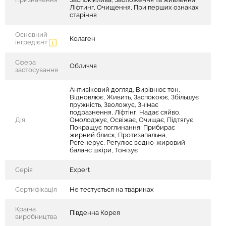
Ліфтинг, Очищення, При перших ознаках
старіння
Основний
Колаген
інгредієнт
Сфера
Обличчя
застосування
Антивіковий догляд, Вирівнює тон,
Відновлює, Живить, Заспокоює, Збільшує
пружність, Зволожує, Знімає
подразнення, Ліфтінг, Надає сяйво,
Дія
Омолоджує, Освіжає, Очищає, Підтягує,
Покращує поглинання, Прибирає
жирний блиск, Протизапальна,
Регенерує, Регулює водно-жировий
баланс шкіри, Тонізує
Серія
Expert
Сертифікація
Не тестується на тваринах
Країна
Південна Корея
виробництва