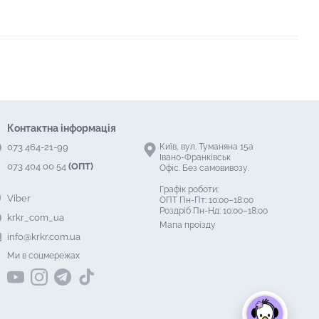
Контактна інформація
073 464-21-99
Київ, вул. Туманяна 15а
Івано-Франківськ
073 404 00 54
(ОПТ)
Офіс. Без самовивозу.
Графік роботи:
Viber
ОПТ Пн-Пт: 10:00–18:00
Роздріб Пн-Нд: 10:00–18:00
krkr_com_ua
Мапа проїзду
info@krkr.com.ua
Ми в соцмережах