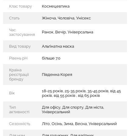
Клас товару
Космецевтика
Стать
Жіноча, Чоловіча, Унісекс
Час
Ранок, Вечір, Універсальна
застосування
Вид товару
Альгінатна маска
Рівень рН
більше 7.0
Країна
реєстрації
Південна Корея
бренду
18-25 років, 25-35 років, 35-45 років, від 45
Вік
років, від 55 років , від 65 років
Тип
Для офісу, Для спорту, Для міста,
активності
Універсальний
Сезонність
Літо, Осінь, Зима, Весна, Універсальний
Для мам
Для годуючих, Для вагітних