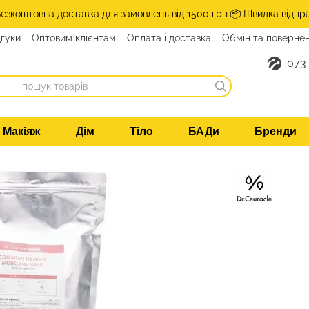
Безкоштовна доставка для замовлень від 1500 грн 📦 Швидка відпр
дгуки
Оптовим клієнтам
Оплата і доставка
Обмін та поверне
такти
073
Макіяж
Дім
Тіло
БАДи
Бренди