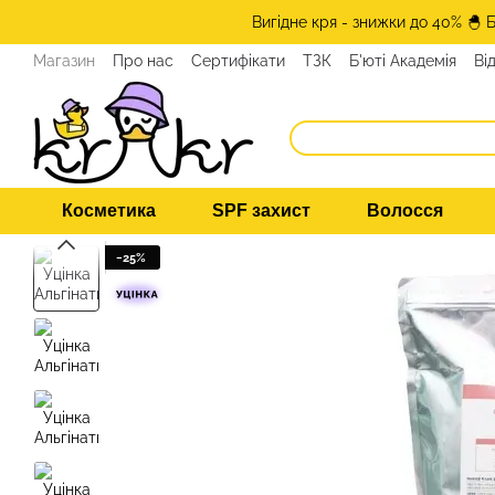
Перейти до основного контенту
Вигідне кря - знижки до 40% 🐣 
Магазин
Про нас
Сертифікати
ТЗК
Б'юті Академія
Ві
Програма лояльності
ЗМІ про нас
Експерти KRKR
Кон
Косметика
SPF захист
Волосся
−25%