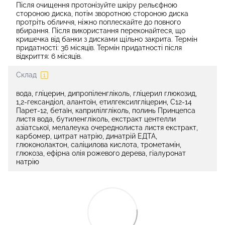
Після очищення протонізуйте шкіру рельєфною
стороною диска, потім зворотною стороною диска
протріть обличчя, ніжно поплескайте до повного
вбирання. Після використання переконайтеся, що
кришечка від банки з дисками щільно закрита. Термін
придатності: 36 місяців. Термін придатності після
відкриття: 6 місяців.
Склад
вода, гліцерин, дипропіленгліколь, гліцерил глюкозид,
1,2-гександіол, алантоїн, етилгексилгліцерин, C12-14
Парет-12, бетаїн, каприлілгліколь, полинь Принцепса
листя вода, бутиленгліколь, екстракт центелли
азіатської, мелалеука очереднолиста листя екстракт,
карбомер, цитрат натрію, динатрій ЕДТА,
глюконолактон, саліцилова кислота, трометамін,
глюкоза, ефірна олія рожевого дерева, гіалуронат
натрію