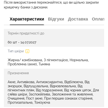
Після використання переконайтеся, що ви щільно закрили
кришечку банки з дисками.
Характеристики
Відгуки
Доставка
Оплата
Термін придатності до
60 шт - 14.07.2027
Тип шкіри
Жирна/ комбінована, З пігментацією, Нормальна,
Проблемна (акне), Тьмяна
Призначення
Акне, Антивікова, Антиоксидантна, Відбілююча, Від
зморшок, Відлущувальна, Відновлювальна, Від
пігментних плям, Від подразнення, Від чорних цяток, Для
сяйва шкіри, Заспокійлива, Зволоження та живлення,
Очищення, Пост акне, При перших ознаках старіння,
Протизапальна, Тонізуюча