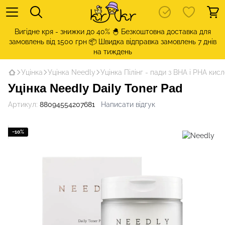
Вигідне кря - знижки до 40% 🐣 Безкоштовна доставка для
замовлень від 1500 грн 📦 Швидка відправка замовлень 7 днів
на тиждень
Уцінка
Уцінка Needly
Уцінка Пілінг - пади з BHA і PHA кис
Уцінка Needly Daily Toner Pad
Артикул:
88094554207681
Написати відгук
−10%