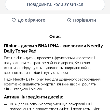
Повідомити, коли з'явиться
До обраного
Порівняти
Опис
Пілінг - диски з BHA і PHA - кислотами Needly
Daily Toner Pad
Ватні пілінг - диски, просочені фруктовими кислотами і
натуральним екстрактом чайного дерева, безпечно і
ефективно відлущують, підсилюють природне сяйво,
вирівнюють тон шкіри і звужують пори.
Пади Needly Daily Toner Pad для щоденного застосування
ефективно видаляють омертвілі клітини шкіри і роблять її
більш гладкою і рівною.
Активні інгредієнти дисків:
BHA (саліцилова кислота) зменшує почервоніння і
подразнення, підвищує еластичність і пружність шкіри,