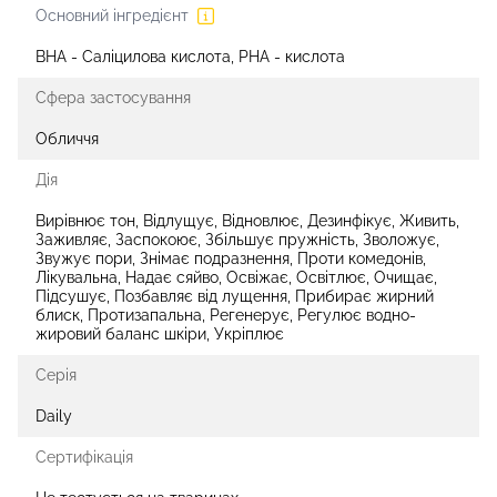
Основний інгредієнт
BHA - Саліцилова кислота, PHA - кислота
Сфера застосування
Обличчя
Дія
Вирівнює тон, Відлущує, Відновлює, Дезинфікує, Живить,
Заживляє, Заспокоює, Збільшує пружність, Зволожує,
Звужує пори, Знімає подразнення, Проти комедонів,
Лікувальна, Надає сяйво, Освіжає, Освітлює, Очищає,
Підсушує, Позбавляє від лущення, Прибирає жирний
блиск, Протизапальна, Регенерує, Регулює водно-
жировий баланс шкіри, Укріплює
Серія
Daily
Сертифікація