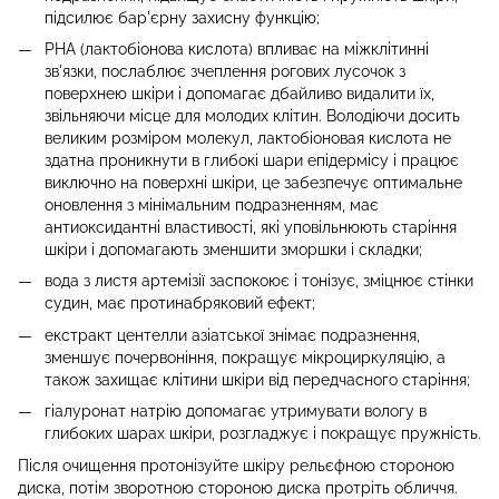
підсилює бар'єрну захисну функцію;
PHA (лактобіонова кислота) впливає на міжклітинні
зв'язки, послаблює зчеплення рогових лусочок з
поверхнею шкіри і допомагає дбайливо видалити їх,
звільняючи місце для молодих клітин. Володіючи досить
великим розміром молекул, лактобіоновая кислота не
здатна проникнути в глибокі шари епідермісу і працює
виключно на поверхні шкіри, це забезпечує оптимальне
оновлення з мінімальним подразненням, має
антиоксидантні властивості, які уповільнюють старіння
шкіри і допомагають зменшити зморшки і складки;
вода з листя артемізії заспокоює і тонізує, зміцнює стінки
судин, має протинабряковий ефект;
екстракт центелли азіатської знімає подразнення,
зменшує почервоніння, покращує мікроциркуляцію, а
також захищає клітини шкіри від передчасного старіння;
гіалуронат натрію допомагає утримувати вологу в
глибоких шарах шкіри, розгладжує і покращує пружність.
Після очищення протонізуйте шкіру рельєфною стороною
диска, потім зворотною стороною диска протріть обличчя.