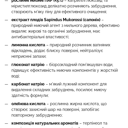
рослинні неіонні ПАР (<5%)
– каприлілглюкозид та
міристилглюкозид делікатно розчиняють забруднення,
створюють м'яку піну для ефективного очищення;
екстракт плодів Sapindus Mukorossi (сапонін)
–
природний миючий агент з мильного дерева, ефективно
видаляє жирові та органічні забруднення, має
антибактеріальні властивості;
лимонна кислота
– природний розчинник вапняних
відкладень, додає блиску поверхні, нейтралізує
неприємні запахи;
глюконат натрію
– біорозкладний пом'якшувач води,
підвищує ефективність миючих компонентів у жорсткій
воді;
карбонат натрію
– м'який лужний компонент для
видалення складних забруднень, посилює миючу
здатність формули;
олеїнова кислота
– рослинна жирна кислота, що
створює захисний шар на поверхні, запобігає
повторному забрудненню;
композиція натуральних ароматів
– терпінеол та