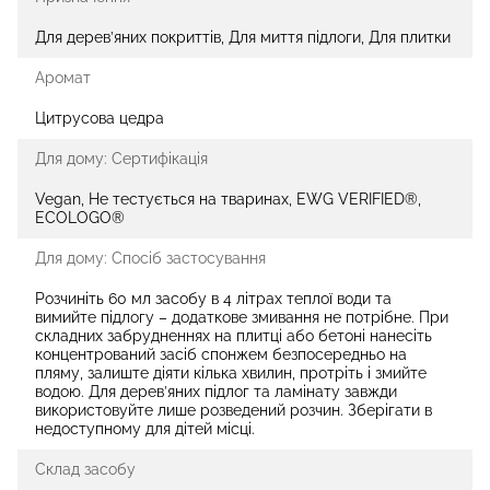
Для дерев’яних покриттів, Для миття підлоги, Для плитки
Аромат
Цитрусова цедра
Для дому: Сертифікація
Vegan, Не тестується на тваринах, EWG VERIFIED®,
ECOLOGO®
Для дому: Спосіб застосування
Розчиніть 60 мл засобу в 4 літрах теплої води та
вимийте підлогу – додаткове змивання не потрібне. При
складних забрудненнях на плитці або бетоні нанесіть
концентрований засіб спонжем безпосередньо на
пляму, залиште діяти кілька хвилин, протріть і змийте
водою. Для дерев’яних підлог та ламінату завжди
використовуйте лише розведений розчин. Зберігати в
недоступному для дітей місці.
Склад засобу