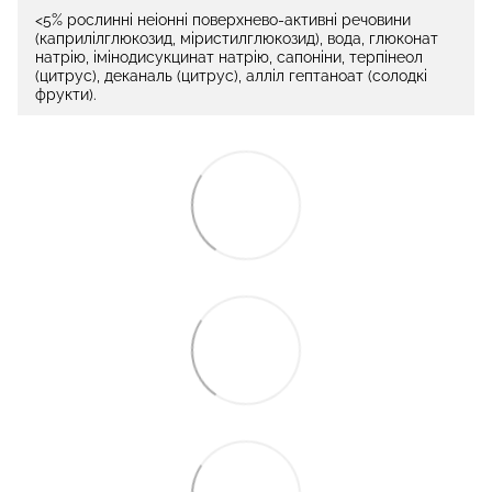
<5% рослинні неіонні поверхнево-активні речовини
(каприлілглюкозид, міристилглюкозид), вода, глюконат
натрію, імінодисукцинат натрію, сапоніни, терпінеол
(цитрус), деканаль (цитрус), алліл гептаноат (солодкі
фрукти).