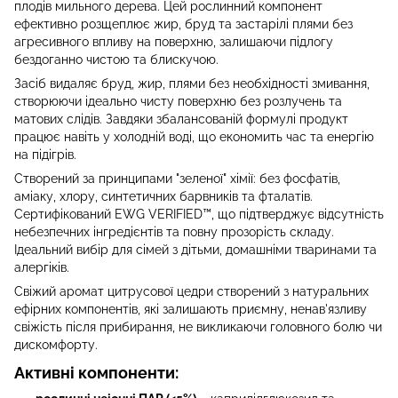
плодів мильного дерева. Цей рослинний компонент
ефективно розщеплює жир, бруд та застарілі плями без
агресивного впливу на поверхню, залишаючи підлогу
бездоганно чистою та блискучою.
Засіб видаляє бруд, жир, плями без необхідності змивання,
створюючи ідеально чисту поверхню без розлучень та
матових слідів. Завдяки збалансованій формулі продукт
працює навіть у холодній воді, що економить час та енергію
на підігрів.
Створений за принципами "зеленої" хімії: без фосфатів,
аміаку, хлору, синтетичних барвників та фталатів.
Сертифікований EWG VERIFIED™, що підтверджує відсутність
небезпечних інгредієнтів та повну прозорість складу.
Ідеальний вибір для сімей з дітьми, домашніми тваринами та
алергіків.
Свіжий аромат цитрусової цедри створений з натуральних
ефірних компонентів, які залишають приємну, ненав'язливу
свіжість після прибирання, не викликаючи головного болю чи
дискомфорту.
Активні компоненти: