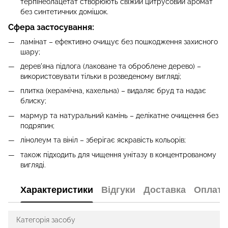
терпінеолацетат створюють свіжий цитрусовий аромат
без синтетичних домішок.
Сфера застосування:
ламінат – ефективно очищує без пошкодження захисного
шару;
дерев'яна підлога (лаковане та оброблене дерево) –
використовувати тільки в розведеному вигляді;
плитка (керамічна, кахельна) – видаляє бруд та надає
блиску;
мармур та натуральний камінь – делікатне очищення без
подряпин;
лінолеум та вініл – зберігає яскравість кольорів;
також підходить для чищення унітазу в концентрованому
вигляді.
Характеристики
Відгуки
Доставка
Оплата
Категорія засобу