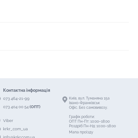
Контактна інформація
073 464-21-99
Київ, вул. Туманяна 15а
Івано-Франківськ
073 404 00 54
(ОПТ)
Офіс. Без самовивозу.
Графік роботи:
Viber
ОПТ Пн-Пт: 10:00–18:00
Роздріб Пн-Нд: 10:00–18:00
krkr_com_ua
Мапа проїзду
info@krkr.com.ua