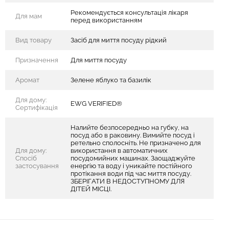
Рекомендується консультація лікаря
Для мам
перед використанням
Вид товару
Засіб для миття посуду рідкий
Призначення
Для миття посуду
Аромат
Зелене яблуко та базилік
Для дому:
EWG VERIFIED®
Сертифікація
Налийте безпосередньо на губку, на
посуд або в раковину. Вимийте посуд і
ретельно сполосніть. Не призначено для
Для дому:
використання в автоматичних
Спосіб
посудомийних машинах. Заощаджуйте
застосування
енергію та воду і уникайте постійного
протікання води під час миття посуду.
ЗБЕРІГАТИ В НЕДОСТУПНОМУ ДЛЯ
ДІТЕЙ МІСЦІ.