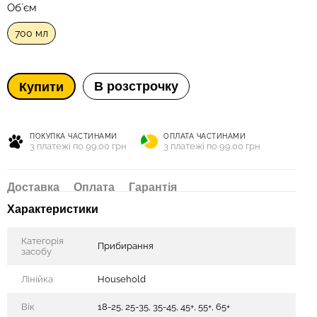
Об`єм
700 мл
В розстрочку
Купити
ПОКУПКА ЧАСТИНАМИ
ОПЛАТА ЧАСТИНАМИ
3 платежі по 99.00 грн
3 платежі по 99.00 грн
Доставка
Оплата
Гарантія
Характеристики
Категорія
Прибирання
засобу
Лінійка
Household
Вік
18-25, 25-35, 35-45, 45+, 55+, 65+