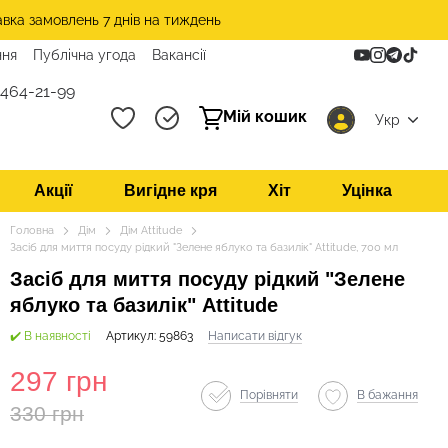
авка замовлень 7 днів на тиждень
ння
Публічна угода
Вакансії
 464-21-99
Мій кошик
Укр
Акції
Вигідне кря
Хіт
Уцінка
Головна
Дім
Дім Attitude
Засіб для миття посуду рідкий "Зелене яблуко та базилік" Attitude, 700 мл
Засіб для миття посуду рідкий "Зелене
яблуко та базилік" Attitude
✔️ В наявності
Артикул: 59863
Написати відгук
297 грн
Порівняти
В бажання
330 грн