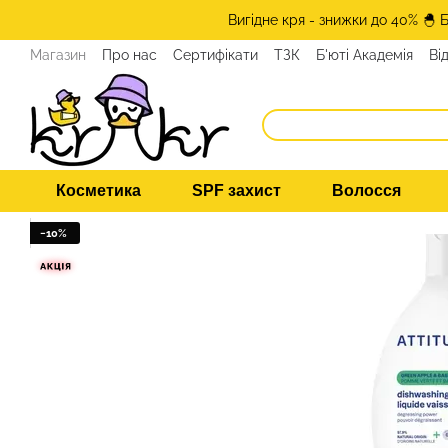
Перейти до основного контенту
Вигідне кря - знижки до 40% 🐣 
Магазин
Про нас
Сертифікати
ТЗК
Б'юті Академія
Ві
Програма лояльності
ЗМІ про нас
Експерти KRKR
Кон
Косметика
SPF захист
Волосся
−10%