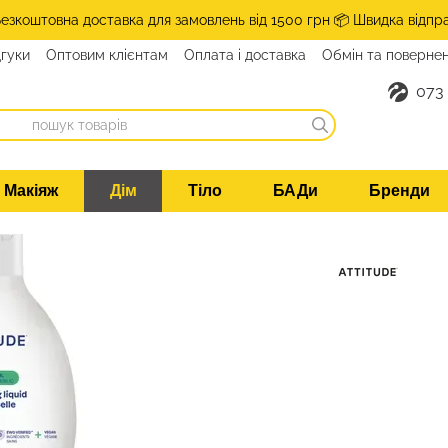
Безкоштовна доставка для замовлень від 1500 грн 📦 Швидка відпр
дгуки
Оптовим клієнтам
Оплата і доставка
Обмін та поверне
такти
073
Макіяж
Дім
Тіло
БАДи
Бренди