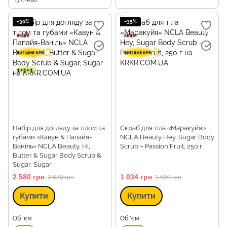
−30%
−35%
Набір для догляду за тілом та
Скраб для тіла «Маракуйя»
губами «Кавун & Папайя-
NCLA Beauty Hey, Sugar Body
Ваніль» NCLA Beauty, Hi,
Scrub – Passion Fruit, 250 г
Butter & Sugar Body Scrub &
Sugar, Sugar
2 580 грн
1 034 грн
3 670 грн
1 590 грн
Купити
Купити
Об `єм
Об `єм