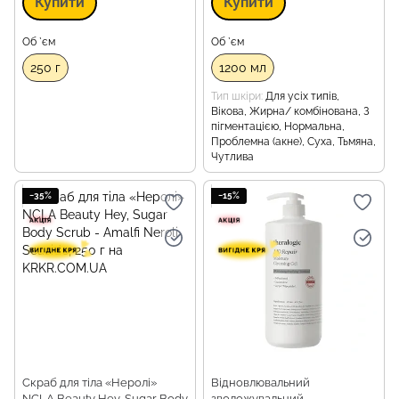
Купити
Купити
Об `єм
Об `єм
250 г
1200 мл
Тип шкіри
Для усіх типів,
Вікова, Жирна/ комбінована, З
пігментацією, Нормальна,
Проблемна (акне), Суха, Тьмяна,
Чутлива
−35%
−15%
Скраб для тіла «Неролі»
Відновлювальний
NCLA Beauty Hey, Sugar Body
зволожувальний