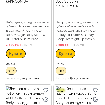
Набір для догляду за тілом та
Набір для догляду за тілом та
губами «Рожеве шампанське
губами «Святковий торт &
& Святковий торт» NCLA
Рожеве шампанське» NCLA
Beauty Sugar Body Scrub &
Beauty, Hi, Butter & Beauty
Hi, Butter & Balm Babe
Sleep Overnight Lip Mask &
Sugar Body Scrub
2 580 грн
2 580 грн
3 870 грн
3 870 грн
Купити
Купити
Об `єм
Об `єм
3 в 1
3 в 1
Тип шкіри
Для усіх типів
Тип шкіри
Для усіх типів