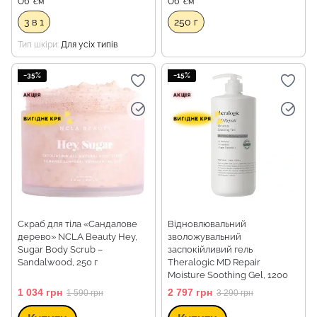
Об `єм
Об `єм
3 в 1
250 г
Тип шкіри
Для усіх типів
−35%
−15%
Скраб для тіла «Сандалове
Відновлювальний
дерево» NCLA Beauty Hey,
зволожувальний
Sugar Body Scrub –
заспокійливий гель
Sandalwood, 250 г
Theralogic MD Repair
Moisture Soothing Gel, 1200
мл
1 034 грн
2 797 грн
1 590 грн
3 290 грн