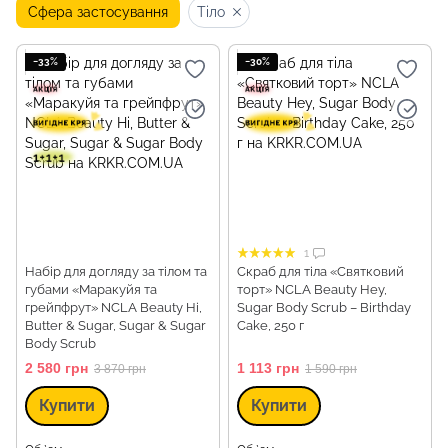
Сфера застосування
Тіло
−33%
−30%
1
Набір для догляду за тілом та
Скраб для тіла «Святковий
губами «Маракуйя та
торт» NCLA Beauty Hey,
грейпфрут» NCLA Beauty Hi,
Sugar Body Scrub – Birthday
Butter & Sugar, Sugar & Sugar
Cake, 250 г
Body Scrub
2 580 грн
1 113 грн
3 870 грн
1 590 грн
Купити
Купити