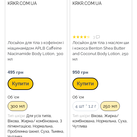
3
Лосьйон для тіла з кофеїном і
Лосьйон для тіла з маслом ши
ніацинамідом APLB Caffeine
і кокоса Benton Shea Butter
Niacinamide Body Lotion, 300
and Coconut Body Lotion, 250
мл
мл
495 грн
950 грн
Купити
Купити
Об `єм
Об `єм
300 мл
4 шт * 1.2 г
250 мл
Тип шкіри
Для усіх типів,
Тип шкіри
Вікова, Жирна/
Вікова, Жирна/ комбінована, З
комбінована, Нормальна, Суха,
пігментацією, Нормальна,
Чутлива
Проблемна (акне), Суха, Тьмяна,
Чутлива