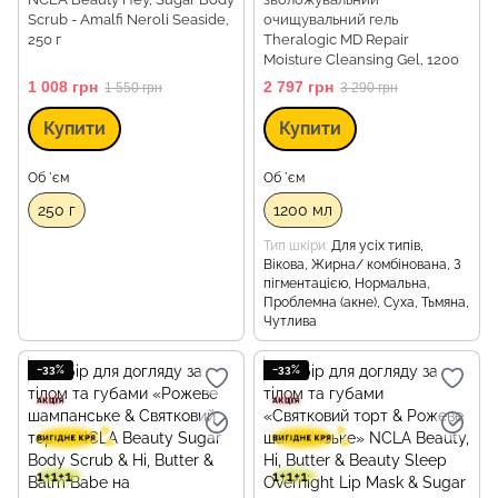
Scrub - Amalfi Neroli Seaside,
очищувальний гель
250 г
Theralogic MD Repair
Moisture Cleansing Gel, 1200
мл
1 008 грн
2 797 грн
1 550 грн
3 290 грн
Купити
Купити
Об `єм
Об `єм
250 г
1200 мл
Тип шкіри
Для усіх типів,
Вікова, Жирна/ комбінована, З
пігментацією, Нормальна,
Проблемна (акне), Суха, Тьмяна,
Чутлива
−33%
−33%