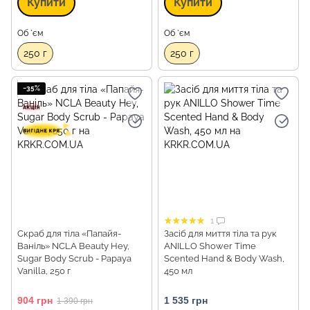
Купити
Купити
Об `єм
Об `єм
250 г
250 г
−35%
1
Скраб для тіла «Папайя-
Засіб для миття тіла та рук
Ваніль» NCLA Beauty Hey,
ANILLO Shower Time
Sugar Body Scrub - Papaya
Scented Hand & Body Wash,
Vanilla, 250 г
450 мл
904 грн
1 535 грн
1 390 грн