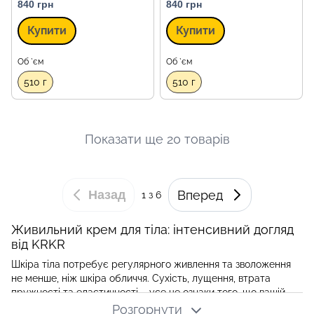
840 грн
840 грн
Купити
Купити
Об `єм
Об `єм
510 г
510 г
Показати ще 20 товарів
Назад
Вперед
1
з 6
Живильний крем для тіла: інтенсивний догляд
від KRKR
Шкіра тіла потребує регулярного живлення та зволоження
не менше, ніж шкіра обличчя. Сухість, лущення, втрата
пружності та еластичності – усе це ознаки того, що вашій
шкірі бракує поживних речовин. Живильний крем для тіла –
Розгорнути