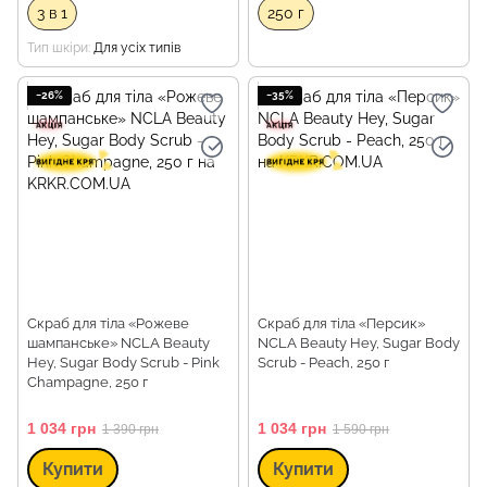
3 в 1
250 г
Тип шкіри
Для усіх типів
−26%
−35%
Скраб для тіла «Рожеве
Скраб для тіла «Персик»
шампанське» NCLA Beauty
NCLA Beauty Hey, Sugar Body
Hey, Sugar Body Scrub - Pink
Scrub - Peach, 250 г
Champagne, 250 г
1 034 грн
1 034 грн
1 390 грн
1 590 грн
Купити
Купити