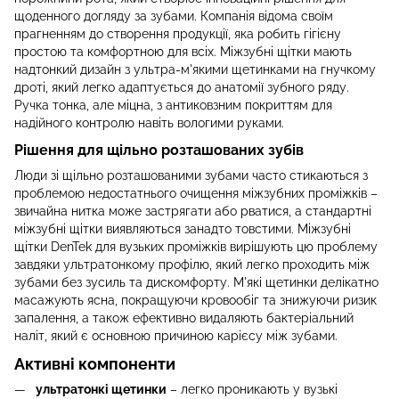
щоденного догляду за зубами. Компанія відома своїм
прагненням до створення продукції, яка робить гігієну
простою та комфортною для всіх. Міжзубні щітки мають
надтонкий дизайн з ультра-м'якими щетинками на гнучкому
дроті, який легко адаптується до анатомії зубного ряду.
Ручка тонка, але міцна, з антиковзним покриттям для
надійного контролю навіть вологими руками.
Рішення для щільно розташованих зубів
Люди зі щільно розташованими зубами часто стикаються з
проблемою недостатнього очищення міжзубних проміжків –
звичайна нитка може застрягати або рватися, а стандартні
міжзубні щітки виявляються занадто товстими. Міжзубні
щітки DenTek для вузьких проміжків вирішують цю проблему
завдяки ультратонкому профілю, який легко проходить між
зубами без зусиль та дискомфорту. М'які щетинки делікатно
масажують ясна, покращуючи кровообіг та знижуючи ризик
запалення, а також ефективно видаляють бактеріальний
наліт, який є основною причиною карієсу між зубами.
Активні компоненти
ультратонкі щетинки
– легко проникають у вузькі