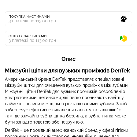
ПОКУПКА ЧАСТИНАМИ
3 платежі по 113.00 грн
ОПЛАТА ЧАСТИНАМИ
3 платежі по 113.00 грн
Опис
Міжзубні щітки для вузьких проміжків DenTek
Американський бренд DenTek представляє спеціалізовані
міжзубні щітки для очищення вузьких проміжків між зубами.
Міжзубні щітки DenTek для вузьких проміжків розроблені з
ультратонкими щетинками, які легко проникають навіть у
найменші щілини між щільно розташованими зубами. Засіб
забезпечує ефективне видалення нальоту та залишків їжі
там, де звичайна зубна щітка безсила, а зубна нитка може
бути занадто товстою або незручною.
DenTek – це провідний американський бренд у сфері гігієни
порожнини рота, який створює інноваційні рішення для