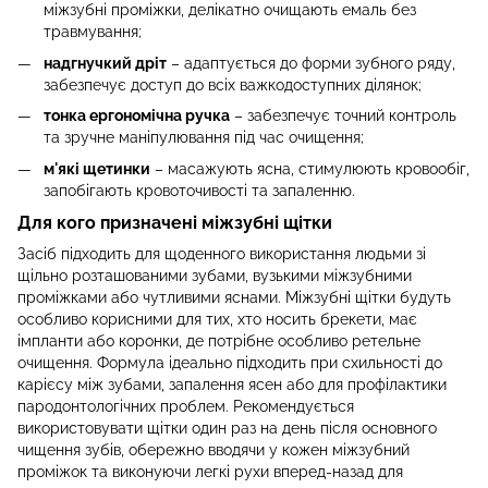
міжзубні проміжки, делікатно очищають емаль без
травмування;
надгнучкий дріт
– адаптується до форми зубного ряду,
забезпечує доступ до всіх важкодоступних ділянок;
тонка ергономічна ручка
– забезпечує точний контроль
та зручне маніпулювання під час очищення;
м'які щетинки
– масажують ясна, стимулюють кровообіг,
запобігають кровоточивості та запаленню.
Для кого призначені міжзубні щітки
Засіб підходить для щоденного використання людьми зі
щільно розташованими зубами, вузькими міжзубними
проміжками або чутливими яснами. Міжзубні щітки будуть
особливо корисними для тих, хто носить брекети, має
імпланти або коронки, де потрібне особливо ретельне
очищення. Формула ідеально підходить при схильності до
карієсу між зубами, запалення ясен або для профілактики
пародонтологічних проблем. Рекомендується
використовувати щітки один раз на день після основного
чищення зубів, обережно вводячи у кожен міжзубний
проміжок та виконуючи легкі рухи вперед-назад для