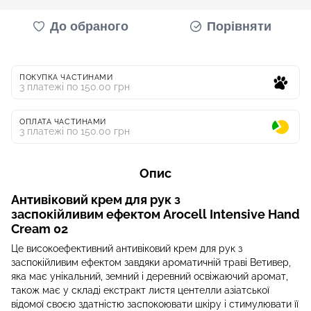
До обраного
Порівняти
ПОКУПКА ЧАСТИНАМИ
3 платежі по 150.00 грн
ОПЛАТА ЧАСТИНАМИ
3 платежі по 150.00 грн
Опис
Антивіковий крем для рук з
заспокійливим ефектом Arocell Intensive Hand
Cream 02
Це високоефективний антивіковий крем для рук з
заспокійливим ефектом завдяки ароматичній траві Ветивер,
яка має унікальний, земний і деревний освіжаючий аромат,
також має у складі екстракт листя центелли азіатської
відомої своєю здатністю заспокоювати шкіру і стимулювати її