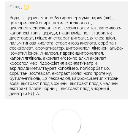
Склад
Вода, гліцерин, масло бутироспермума парку (ши) ,
цетеариловий спирт, цетил етігексаноат,
циклопентасилоксан, етилгексил пальмітат, каприлово-
капринові тригліцериди, ніацинамід, полігліцерил-3
дисстеарат, гліцерил стеарат цитрат, 1,2-гександіол,
пальмітинова кислота, стеаринова кислота, сорбітан
сесквіолеат, ароматизатор, цитронелол, лімонен, альфа-
ізометил іонон, ліналоол, гідроксицитронеллал,
каприлілгліколь, акрилати/с10-30 алкіл акрилат
кроссполімер, гідроксіетил акрилат/натрій
акрілоїлдиметилтаурат кополімер, полісорбат 60,
сорбітан ізостеарат, екстракт молочного протеїну,
бутиленгліколь, 1,2-гександіол, карбоксиметил хітозан,
вода, екстракт плодів ожини , екстракт плодів малини ,
екстракт плодів чорниці , екстракт плодів чорниці ,
динатрій ЕДТА.