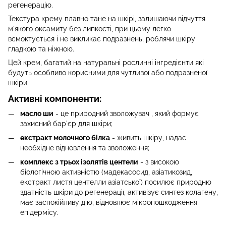
регенерацію.
Текстура крему плавно тане на шкірі, залишаючи відчуття
м'якого оксамиту без липкості, при цьому легко
всмоктується і не викликає подразнень, роблячи шкіру
гладкою та ніжною.
Цей крем, багатий на натуральні рослинні інгредієнти які
будуть особливо корисними для чутливої або подразненої
шкіри
Активні компоненти:
масло ши
- це природний зволожувач , який формує
захисний бар'єр для шкіри;
екстракт молочного білка
- живить шкіру, надає
необхідне відновлення та зволоження;
комплекс з трьох ізолятів центели
- з високою
біологічною активністю (мадекасосид, азіатикозид, ​​
екстракт листя центелли азіатської) посилює природню
здатність шкіри до регенерації, активізує синтез колагену,
має заспокійливу дію, відновлює мікропошкодження
епідермісу.