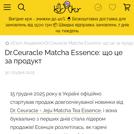
Вигідне кря - знижки до 40% 🐣 Безкоштовна доставка для
замовлень від 1500 грн 📦 Швидка відправка замовлень 7 днів
на тиждень
Б'юті Академія
Dr.Ceuracle Matcha Essence: що це за проду
Dr.Ceuracle Matcha Essence: що це
за продукт
30 грудня 2025
15 грудня 2025 року в Україні офіційно
стартував продаж довгоочікуваної новинки від
Dr. Ceuracle - Jeju Matcha Tea Essence
, і вона
буквально з перших днів стала лідером
продажів! Есенція розлетілась, як гарячі