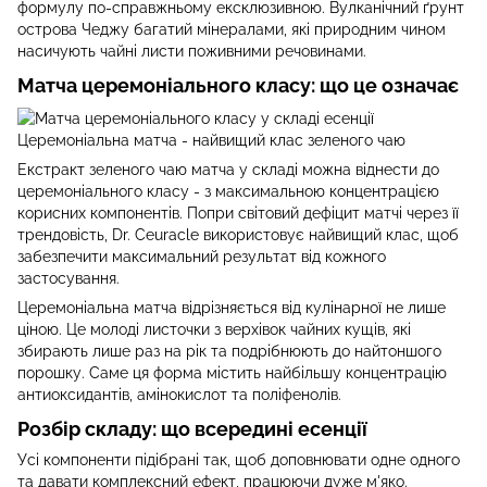
формулу по-справжньому ексклюзивною. Вулканічний ґрунт
острова Чеджу багатий мінералами, які природним чином
насичують чайні листи поживними речовинами.
Матча церемоніального класу: що це означає
Церемоніальна матча - найвищий клас зеленого чаю
Екстракт зеленого чаю матча у складі можна віднести до
церемоніального класу - з максимальною концентрацією
корисних компонентів. Попри світовий дефіцит матчі через її
трендовість, Dr. Ceuracle використовує найвищий клас, щоб
забезпечити максимальний результат від кожного
застосування.
Церемоніальна матча відрізняється від кулінарної не лише
ціною. Це молоді листочки з верхівок чайних кущів, які
збирають лише раз на рік та подрібнюють до найтоншого
порошку. Саме ця форма містить найбільшу концентрацію
антиоксидантів, амінокислот та поліфенолів.
Розбір складу: що всередині есенції
Усі компоненти підібрані так, щоб доповнювати одне одного
та давати комплексний ефект, працюючи дуже м'яко.