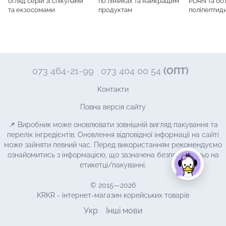
огляд серій зі спікулами
по лінійках та найкращим
PDRN та бот
та екзосомами
продуктам
поліпептид
073 464-21-99
073 404 00 54
(ОПТ)
Контакти
Повна версія сайту
📌 Виробник може оновлювати зовнішній вигляд пакування та
перелік інгредієнтів. Оновлення відповідної інформації на сайті
може зайняти певний час. Перед використанням рекомендуємо
ознайомитись з інформацією, що зазначена безпосередньо на
етикетці/пакуванні.
© 2015—2026
KRKR - інтернет-магазин корейських товарів
Укр
Інші мови