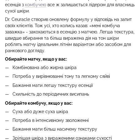
есенція з
комбучею
все ж залишається лідером для власниць
сухої шкіри.
Dr. Ceuracle створив оновлену формулу у відповідь на запит
своїх клієнтів. Тож усі, хто колись казав: «мені комбуча
заважка» - закохаються в есенцію з матчею. Легша текстура,
швидше вбирання та більш виражена дія на тон шкіри
роблять матчу ідеальним літнім варіантом або засобом для
ранкового догляду.
Обирайте матчу, якщо у вас:
Комбінована або жирна шкіра
Потреба у вирівнюванні тону та легкому сяйві
Бажання мати легшу текстуру есенції
Схильність до періодичних висипань
Обирайте комбучу, якщо у вас:
Суха або дуже суха шкіра
Потреба в інтенсивному зволоженні
Бажання мати більш насичену текстуру
Зрілішая шкіра з вираженими ознаками сухості