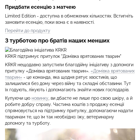
Придбати есенцію з матчею
Limited Edition - доступна в обмежених кількостях. Встигніть
замовити есенцію, поки вона є в наявності.
Перейти до продукту
З турботою про братів наших менших
KRKR підтримує притулок "Домівка врятованих тварин"
KRKR нещодавно запустили благодійну ініціативу з допомоги
притулку «Домівка врятованих тварин».
«Домівка врятованих
тварин»
- це команда, яка щодня рятує хвостиків, що
залишилися без дому через війну та складні обставини. Тут
їх годують, лікують і допомагають знайти нових господарів.
Купуючи цю
новинку
, ви дбаєте не лише про свою шкіру, а й
робите добру справу. Частина коштів з продажу есенції
спрямовується на підтримку притулку, допомагаючи надати
тваринам те, що їм так необхідно: їжу, ветеринарну
допомогу та турботу.