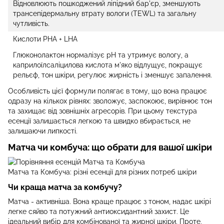
Відновлюють пошкоджений ліпідний бар'єр, зменшують
трансепідермальну втрату вологи (TEWL) та загальну
чутливість.
Кислоти PHA + LHA
Глюконолактон нормалізує pH та утримує вологу, а
каприлоїлсаліцилова кислота м'яко відлущує, покращує
рельєф, тон шкіри, регулює жирність і зменшує запалення.
Особливість цієї формули полягає в тому, що вона працює
одразу на кількох рівнях: зволожує, заспокоює, вирівнює тон
та захищає від зовнішніх агресорів. При цьому текстура
есенції залишається легкою та швидко вбирається, не
залишаючи липкості.
Матча чи комбуча: що обрати для вашої шкіри
Матча та Комбуча: різні есенції для різних потреб шкіри
Чи краща матча за комбучу?
Матча - активніша. Вона краще працює з тоном, надає шкірі
легке сяйво та потужний антиоксидантний захист. Це
ідеальний вибір для комбінованої та жирної шкіри. Проте,