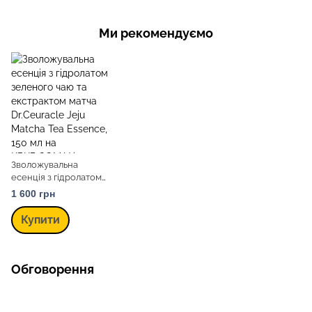
Ми рекомендуємо
Зволожувальна
есенція з гідролатом
зеленого чаю та
1 600 грн
екстрактом матча
Dr.Ceuracle Jeju
Купити
Matcha Tea Essence,
150 мл
Обговорення