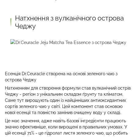
Натхнення з вулканічного острова
Чеджу
Есенція Dr.Ceuracle створена на основі зеленого чаю з
острова Чеджу
Натхненням для створення формули став вулканічний острів
Чеджу - регіон з унікальним складом ґрунту та кліматом.
Саме тут вирощують один із найцінніших антиоксидантних
сортів зеленого чаю у світі. Цей компонент став основою
нової есенції та повністю замінив очищену воду у складі.
Це має значення, адже навіть базові інгредієнти працюють
значно ефективніше, коли вирощені в правильних умовах. У
цій есенції 71% - це гідролат листя зеленого чаю, що робить