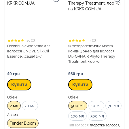
15
33
Поживна сироватка для
Фітотерапевтична маска-
волосся UNOVE Silk Oil
кондиціонер для волосся
Essence, (саше) 2мл
Dr.FORHAIR Phyto Therapy
Treatment, 500 мл
40 грн
980 грн
Купити
Купити
Об'єм
Об'єм
2 мл
70 мл
500 мл
10 мл
70 мл
Арома
100 мл
300 мл
Tender Bloom
Тип волосся
Жорстке волосся,