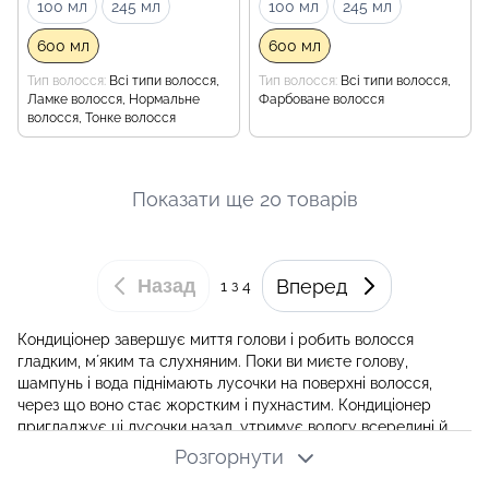
100 мл
245 мл
100 мл
245 мл
600 мл
600 мл
Тип волосся
Всі типи волосся,
Тип волосся
Всі типи волосся,
Ламке волосся, Нормальне
Фарбоване волосся
волосся, Тонке волосся
Показати ще 20 товарів
Назад
Вперед
1
з 4
Кондиціонер завершує миття голови і робить волосся
гладким, мʼяким та слухняним. Поки ви миєте голову,
шампунь і вода піднімають лусочки на поверхні волосся,
через що воно стає жорстким і пухнастим. Кондиціонер
пригладжує ці лусочки назад, утримує вологу всередині й
полегшує розчісування.
Розгорнути
У KRKR зібрані професійні кондиціонери для різного типу