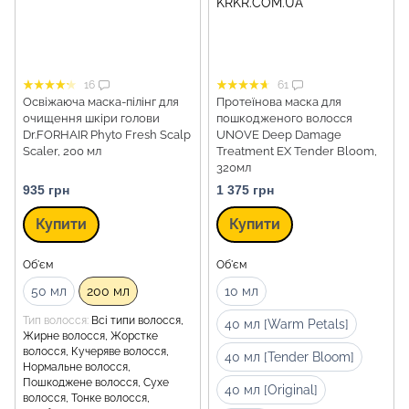
16
61
Освіжаюча маска-пілінг для
Протеїнова маска для
очищення шкіри голови
пошкодженого волосся
Dr.FORHAIR Phyto Fresh Scalp
UNOVE Deep Damage
Scaler, 200 мл
Treatment EX Tender Bloom,
320мл
935 грн
1 375 грн
Купити
Купити
Об'єм
Об'єм
50 мл
200 мл
10 мл
Тип волосся
Всі типи волосся,
40 мл [Warm Petals]
Жирне волосся, Жорстке
волосся, Кучеряве волосся,
40 мл [Tender Bloom]
Нормальне волосся,
Пошкоджене волосся, Сухе
40 мл [Original]
волосся, Тонке волосся,