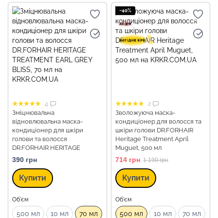
−40%
4
2
Зміцнювальна
Зволожуюча маска-
відновлювальна маска-
кондиціонер для волосся та
кондиціонер для шкіри
шкіри голови DR.FORHAIR
голови та волосся
Heritage Treatment April
DR.FORHAIR HERITAGE
Muguet, 500 мл
TREATMENT EARL GREY
390 грн
714 грн
1 190 грн
BLISS, 70 мл
Купити
Купити
Об'єм
Об'єм
500 мл
10 мл
70 мл
500 мл
10 мл
70 мл