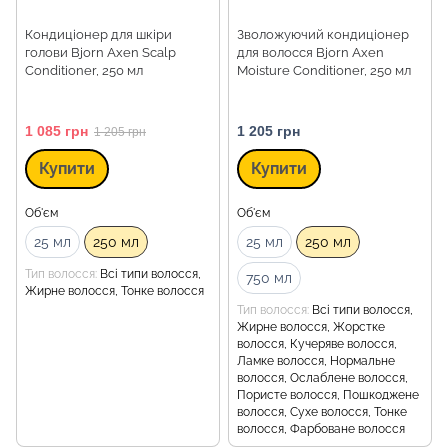
Кондиціонер для шкіри
Зволожуючий кондиціонер
голови Bjorn Axen Scalp
для волосся Bjorn Axen
Conditioner, 250 мл
Moisture Conditioner, 250 мл
1 085 грн
1 205 грн
1 205 грн
Купити
Купити
Об'єм
Об'єм
25 мл
250 мл
25 мл
250 мл
Тип волосся
Всі типи волосся,
750 мл
Жирне волосся, Тонке волосся
Тип волосся
Всі типи волосся,
Жирне волосся, Жорстке
волосся, Кучеряве волосся,
Ламке волосся, Нормальне
волосся, Ослаблене волосся,
Пористе волосся, Пошкоджене
волосся, Сухе волосся, Тонке
волосся, Фарбоване волосся