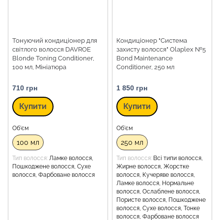
Тонуючий кондиціонер для
Кондиціонер "Система
світлого волосся DAVROE
захисту волосся" Olaplex №5
Blonde Toning Conditioner,
Bond Maintenance
100 мл, Мініатюра
Conditioner, 250 мл
710 грн
1 850 грн
Купити
Купити
Об'єм
Об'єм
100 мл
250 мл
Тип волосся
Ламке волосся,
Тип волосся
Всі типи волосся,
Пошкоджене волосся, Сухе
Жирне волосся, Жорстке
волосся, Фарбоване волосся
волосся, Кучеряве волосся,
Ламке волосся, Нормальне
волосся, Ослаблене волосся,
Пористе волосся, Пошкоджене
волосся, Сухе волосся, Тонке
волосся, Фарбоване волосся