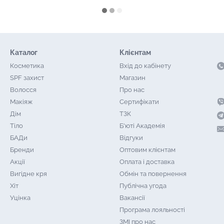
Каталог
Клієнтам
Косметика
Вхід до кабінету
SPF захист
Магазин
Волосся
Про нас
Макіяж
Сертифікати
Дім
ТЗК
Тіло
Б'юті Академія
БАДи
Відгуки
Бренди
Оптовим клієнтам
Акції
Оплата і доставка
Вигідне кря
Обмін та повернення
Хіт
Публічна угода
Уцінка
Вакансії
Програма лояльності
ЗМІ про нас