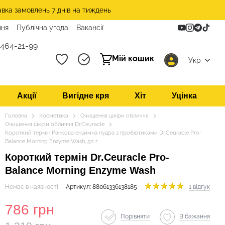
авка замовлень 7 днів на тиждень
ння
Публічна угода
Вакансії
 464-21-99
Мій кошик
Укр
Акції
Вигідне кря
Хіт
Уцінка
Головна
Косметика
Очищення шкіри обличчя
Очищення шкіри обличчя Dr.Ceuracle
Короткий термін Ранкова ензимна пудра з пробіотиками Dr.Ceuracle Pro-
Balance Morning Enzyme Wash, 50 г
Короткий термін Dr.Ceuracle Pro-
Balance Morning Enzyme Wash
Немає в наявності
Артикул: 88061336138185
1 відгук
786 грн
Порівняти
В бажання