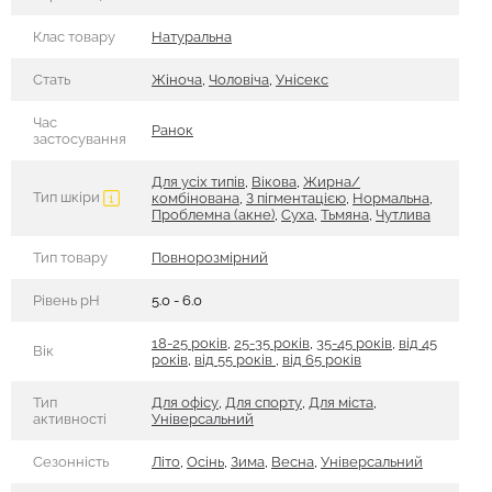
Клас товару
Натуральна
Стать
Жіноча
,
Чоловіча
,
Унісекс
Час
Ранок
застосування
Для усіх типів
,
Вікова
,
Жирна/
Тип шкіри
комбінована
,
З пігментацією
,
Нормальна
,
Проблемна (акне)
,
Суха
,
Тьмяна
,
Чутлива
Тип товару
Повнорозмірний
Рівень рН
5.0 - 6.0
18-25 років
,
25-35 років
,
35-45 років
,
від 45
Вік
років
,
від 55 років
,
від 65 років
Тип
Для офісу
,
Для спорту
,
Для міста
,
активності
Універсальний
Сезонність
Літо
,
Осінь
,
Зима
,
Весна
,
Універсальний