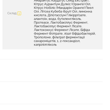
Амарантус Каудатус Сеед Екстракт,
Кітрус Аурантіум Дулкіс (Оранге) Оіл,
Кітрус Нобіліс (Мандарін Оранге) Пеел
Оіл, Літсеа Кубеба Фруіт Оіл, лимонна
Склад
кислота, Діпотассіум Глікірргізате,
алантоїн, вода, бутиленгліколь,
Протеасе, Лактобакіллус Фермент,
Лактобакіллус Фермент Лісате,
Лактококкус Фермент Лісате, Біфіда
Фермент Філтрате, лізат біфідобактерій,
Трополоне, фільтрат ферментації
сахароміцетів, 1, 2-гександіол,
капрілілгліколь