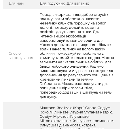
Для мам
Для годуючих
,
Для вагітних
Перед використанням добре струсіть
пляшку, потім обережно насипте
невелику кількість порошку на вологі
долоні, потроху додайте води та
розітріть до утворення пінки. Для
інтенсивнішої ексфоліації
використовуйте менше води, а для
м’якого делікатного очищення – більше
води. Нанесіть пінку на вологу шкіру
Спосіб
обличчя, помасажуйте приблизно 1
застосування
хвилину та змийте теплою водою. Можна
залишити на 1-2 хвилини на обличчі для
більш глибокого очищення. Радимо
використовувати 2-3 рази на тиждень як
доповнення до регулярного очищення з
кремовими пінками та гелями
Dr.Ceuracle. Можна застосовувати для
очищення шкіри голови і тіла,
попередньо додавши в шампунь чи гель
для душу.
Малтосе, Зеа Маіс (Корн) Старх, Содіум
Кокоіл Глікінате, лаурил глутамат натрію,
Содіум Мірістоіл Глутамате,
Мікрокрісталліне Келлулосе, кремнезем,
Улмус Давідіана Роот Екстракт,