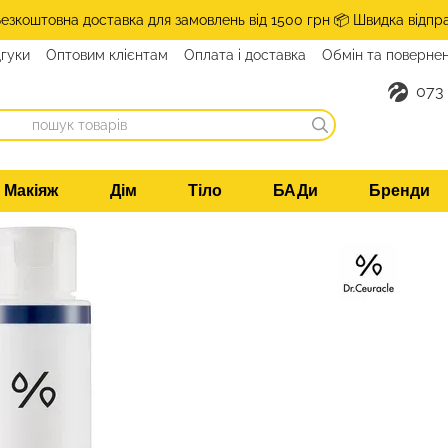
Безкоштовна доставка для замовлень від 1500 грн 📦 Швидка відпр
дгуки
Оптовим клієнтам
Оплата і доставка
Обмін та поверне
такти
073
Макіяж
Дім
Тіло
БАДи
Бренди