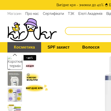
Перейти до основного контенту
Вигідне кря - знижки до 40% 🐣 
Магазин
Про нас
Сертифікати
ТЗК
Б'юті Академія
Ві
Програма лояльності
ЗМІ про нас
Експерти KRKR
Кон
Косметика
SPF захист
Волосся
−40%