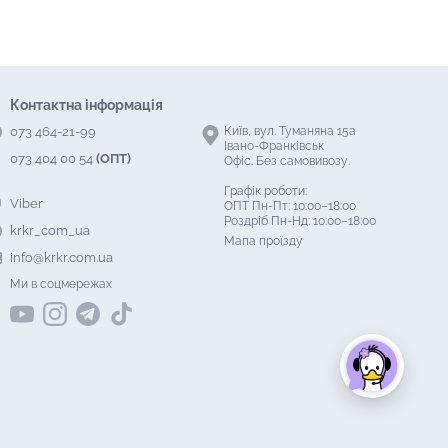
Контактна інформація
073 464-21-99
Київ, вул. Туманяна 15а
Івано-Франківськ
073 404 00 54
(ОПТ)
Офіс. Без самовивозу.
Графік роботи:
Viber
ОПТ Пн-Пт: 10:00–18:00
Роздріб Пн-Нд: 10:00–18:00
krkr_com_ua
Мапа проїзду
info@krkr.com.ua
Ми в соцмережах