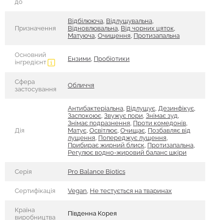
до
Відбілююча
,
Відлущувальна
,
Призначення
Відновлювальна
,
Від чорних цяток
,
Матуюча
,
Очищення
,
Протизапальна
Основний
Ензими
,
Пробіотики
інгредієнт
Сфера
Обличчя
застосування
Антибактеріальна
,
Відлущує
,
Дезинфікує
,
Заспокоює
,
Звужує пори
,
Знімає зуд
,
Знімає подразнення
,
Проти комедонів
,
Дія
Матує
,
Освітлює
,
Очищає
,
Позбавляє від
лущення
,
Попереджує лущення
,
Прибирає жирний блиск
,
Протизапальна
,
Регулює водно-жировий баланс шкіри
Серія
Pro Balance Biotics
Сертифікація
Vegan
,
Не тестується на тваринах
Країна
Південна Корея
виробництва