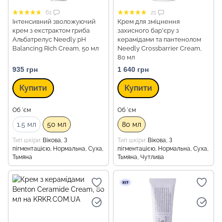
61
21
Інтенсивний зволожуючий
Крем для зміцнення
крем з екстрактом гриба
захисного бар'єру з
Альбатрелус Needly pH
керамідами та пантенолом
Balancing Rich Cream, 50 мл
Needly Crossbarrier Cream,
80 мл
935 грн
1 640 грн
Купити
Купити
Об `єм
Об `єм
1.5 мл
50 мл
80 мл
Тип шкіри
Вікова, З
Тип шкіри
Вікова, З
пігментацією, Нормальна, Суха,
пігментацією, Нормальна, Суха,
Тьмяна
Тьмяна, Чутлива