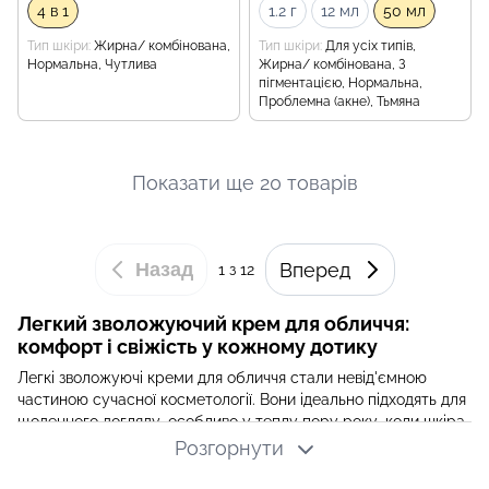
4 в 1
1.2 г
12 мл
50 мл
Тип шкіри
Жирна/ комбінована,
Тип шкіри
Для усіх типів,
Нормальна, Чутлива
Жирна/ комбінована, З
пігментацією, Нормальна,
Проблемна (акне), Тьмяна
Показати ще 20 товарів
Назад
Вперед
1
з 12
Легкий зволожуючий крем для обличчя:
комфорт і свіжість у кожному дотику
Легкі зволожуючі креми для обличчя стали невід'ємною
частиною сучасної косметології. Вони ідеально підходять для
щоденного догляду, особливо у теплу пору року, коли шкіра
потребує підтримки гідробалансу без обтяження. Інтернет-
Розгорнути
магазин
krkr.com.ua
пропонує широкий асортимент легких
кремів для зволоження шкіри від провідних корейських