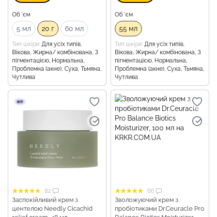
Об `єм
Об `єм
5 мл
20 г
60 мл
55 мл
Тип шкіри
Для усіх типів,
Тип шкіри
Для усіх типів,
Вікова, Жирна/ комбінована, З
Вікова, Жирна/ комбінована, З
пігментацією, Нормальна,
пігментацією, Нормальна,
Проблемна (акне), Суха, Тьмяна,
Проблемна (акне), Суха, Тьмяна,
Чутлива
Чутлива
82
66
Заспокійливий крем з
Зволожуючий крем з
центелою Needly Cicachid
пробіотиками Dr.Ceuracle Pro