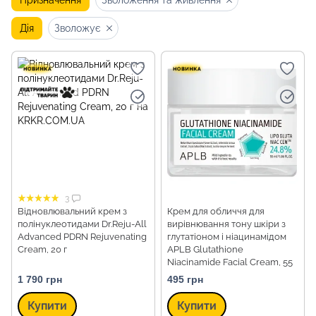
Призначення
Зволоження та живлення
Дія
Зволожує
3
Відновлювальний крем з
Крем для обличчя для
полінуклеотидами Dr.Reju-All
вирівнювання тону шкіри з
Advanced PDRN Rejuvenating
глутатіоном і ніацинамідом
Cream, 20 г
APLB Glutathione
Niacinamide Facial Cream, 55
мл
1 790 грн
495 грн
Купити
Купити