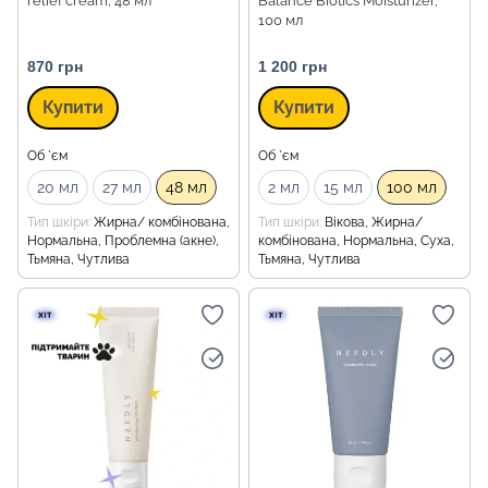
relief cream, 48 мл
Balance Biotics Moisturizer,
100 мл
870 грн
1 200 грн
Купити
Купити
Об `єм
Об `єм
20 мл
27 мл
48 мл
2 мл
15 мл
100 мл
Тип шкіри
Жирна/ комбінована,
Тип шкіри
Вікова, Жирна/
Нормальна, Проблемна (акне),
комбінована, Нормальна, Суха,
Тьмяна, Чутлива
Тьмяна, Чутлива