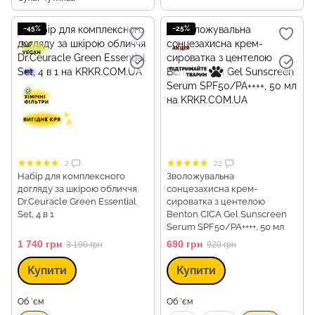
−45%
−25%
2
22
Набір для комплексного
Зволожувальна
догляду за шкірою обличчя
сонцезахисна крем-
Dr.Ceuracle Green Essential
сироватка з центелою
Set, 4 в 1
Benton CICA Gel Sunscreen
Serum SPF50/PA++++, 50 мл
1 740 грн
690 грн
3 190 грн
920 грн
Купити
Купити
Об `єм
Об `єм