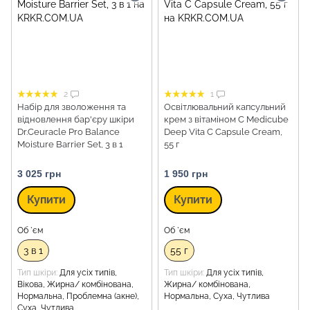
2
1
Набір для зволоження та
Освітлювальний капсульний
відновлення бар'єру шкіри
крем з вітаміном С Medicube
Dr.Ceuracle Pro Balance
Deep Vita C Capsule Cream,
Moisture Barrier Set, 3 в 1
55 г
3 025 грн
1 950 грн
Купити
Купити
Об `єм
Об `єм
3 в 1
55 г
Тип шкіри
Для усіх типів,
Тип шкіри
Для усіх типів,
Вікова, Жирна/ комбінована,
Жирна/ комбінована,
Нормальна, Проблемна (акне),
Нормальна, Суха, Чутлива
Суха, Чутлива