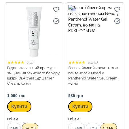
6
104
Відновлювальний крем для
Заспокійливий крем - гель з
зміцнення захисного бар’єру
пантенолом Needly
шкіри Dr.Althea 147 Barrier
Panthenol Water Gel Cream,
Cream, 50 мл
50 мл
1 090 грн
935 грн
Купити
Купити
Об `єм
Об `єм
2 мл
50 мл
1.5 мл
3 мл
50 мл