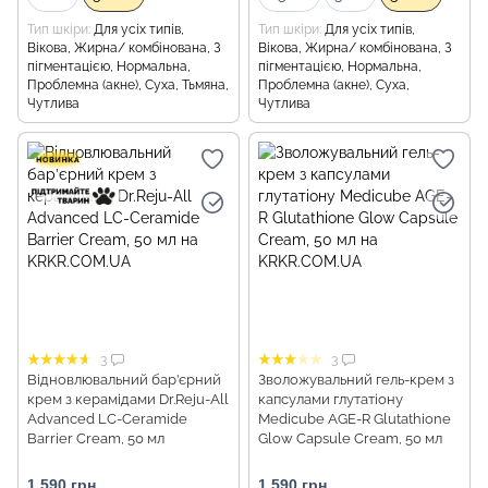
Тип шкіри
Для усіх типів,
Тип шкіри
Для усіх типів,
Вікова, Жирна/ комбінована, З
Вікова, Жирна/ комбінована, З
пігментацією, Нормальна,
пігментацією, Нормальна,
Проблемна (акне), Суха, Тьмяна,
Проблемна (акне), Суха,
Чутлива
Чутлива
3
3
Відновлювальний бар’єрний
Зволожувальний гель-крем з
крем з керамідами Dr.Reju-All
капсулами глутатіону
Advanced LC-Ceramide
Medicube AGE-R Glutathione
Barrier Cream, 50 мл
Glow Capsule Cream, 50 мл
1 590 грн
1 590 грн