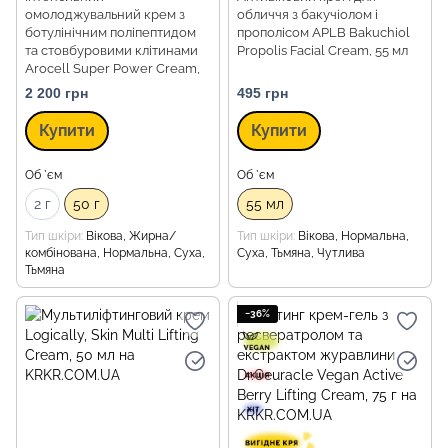
омолоджувальний крем з
обличчя з бакучіолом і
ботулінічним поліпептидом
прополісом APLB Bakuchiol
та стовбуровими клітинами
Propolis Facial Cream, 55 мл
Arocell Super Power Cream,
50 г
2 200 грн
495 грн
Купити
Купити
Об `єм
Об `єм
2 г
50 г
55 мл
Тип шкіри
Вікова, Жирна/
Тип шкіри
Вікова, Нормальна,
комбінована, Нормальна, Суха,
Суха, Тьмяна, Чутлива
Тьмяна
−36%