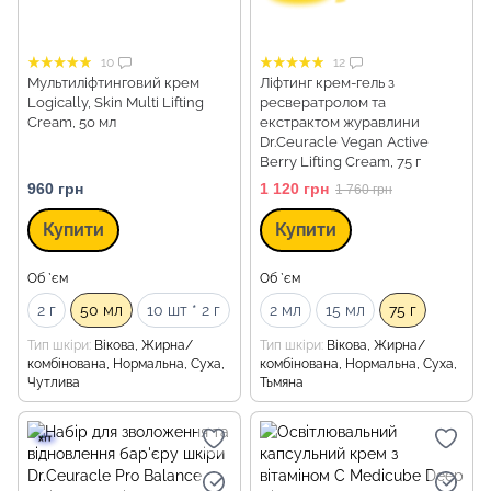
10
12
Мультиліфтинговий крем
Ліфтинг крем-гель з
Logically, Skin Multi Lifting
ресвератролом та
Cream, 50 мл
екстрактом журавлини
Dr.Ceuracle Vegan Active
Berry Lifting Cream, 75 г
960 грн
1 120 грн
1 760 грн
Купити
Купити
Об `єм
Об `єм
2 г
50 мл
10 шт * 2 г
2 мл
15 мл
75 г
Тип шкіри
Вікова, Жирна/
Тип шкіри
Вікова, Жирна/
комбінована, Нормальна, Суха,
комбінована, Нормальна, Суха,
Чутлива
Тьмяна