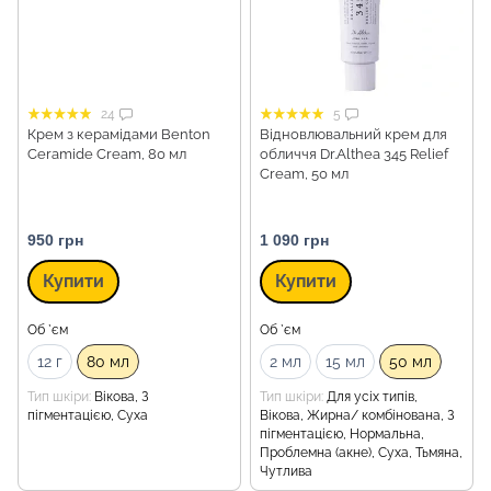
24
5
Крем з керамідами Benton
Відновлювальний крем для
Ceramide Cream, 80 мл
обличчя Dr.Althea 345 Relief
Cream, 50 мл
950 грн
1 090 грн
Купити
Купити
Об `єм
Об `єм
12 г
80 мл
2 мл
15 мл
50 мл
Тип шкіри
Вікова, З
Тип шкіри
Для усіх типів,
пігментацією, Суха
Вікова, Жирна/ комбінована, З
пігментацією, Нормальна,
Проблемна (акне), Суха, Тьмяна,
Чутлива