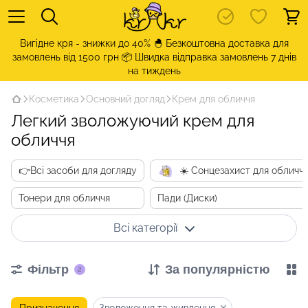
Вигідне кря - знижки до 40% 🐣 Безкоштовна доставка для
замовлень від 1500 грн 📦 Швидка відправка замовлень 7 днів
на тиждень
Косметика
Основний догляд
Крем для обличчя
Легкий зволожуючий крем для
обличчя
👉Всі засоби для догляду
☀️ Сонцезахист для обличч
Тонери для обличчя
Пади (Диски)
Всі категорії
Фільтр
За популярністю
2