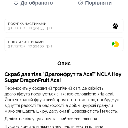
До обраного
Порівняти
ПОКУПКА ЧАСТИНАМИ
3 платежі по 324.33 грн
ОПЛАТА ЧАСТИНАМИ
3 платежі по 324.33 грн
Опис
Скраб для тіла "Драгонфрут та Асаї" NCLA Hey
Sugar DragonFruit Acai
Переносить у соковитий тропічний світ, де свіжість
драгонфрута поєднується з ніжною солодкістю ягід асаї.
Його яскравий фруктовий аромат огортає тіло, пробуджує
відчуття радості та бадьорості, а дрібні цукрові гранули
м’яко очищають шкіру, даруючи їй шовковистість і м’якість.
Делікатне відлущування та глибоке зволоження
Цукрові кристали ніжно відлущують мертві клітини,