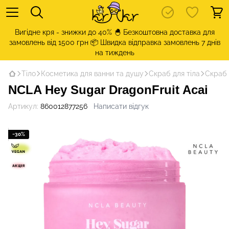
Вигідне кря - знижки до 40% 🐣 Безкоштовна доставка для
замовлень від 1500 грн 📦 Швидка відправка замовлень 7 днів
на тиждень
Тіло
Косметика для ванни та душу
Скраб для тіла
Скраб 
NCLA Hey Sugar DragonFruit Acai
Артикул:
860012877256
Написати відгук
−30%