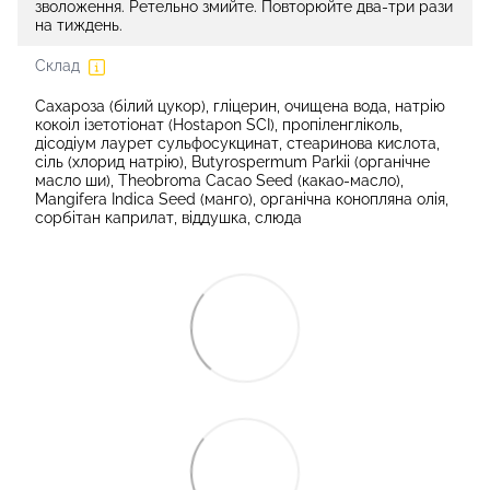
зволоження. Ретельно змийте. Повторюйте два-три рази
на тиждень.
Склад
Сахароза (білий цукор), гліцерин, очищена вода, натрію
кокоіл ізетотіонат (Hostapon SCI), пропіленгліколь,
дісодіум лаурет сульфосукцинат, стеаринова кислота,
сіль (хлорид натрію), Butyrospermum Parkii (органічне
масло ши), Theobroma Cacao Seed (какао-масло),
Mangifera Indica Seed (манго), органічна конопляна олія,
сорбітан каприлат, віддушка, слюда