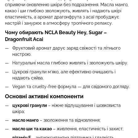
сприяючи оновленню шкіри без подразнення. Масла манго,
какао і ши глибоко зволожують, живлять і надають шкірі
еластичність, а аромат драгонфрута з асаї пробуджує
настрій і занурює в атмосферу тропічного релаксу.
Чому обирають NCLA Beauty Hey, Sugar –
Dragonfruit Acai
Фруктовий аромат дарує заряд свіжості та літнього
настрою.
Натуральні масла глибоко живлять і зволожують шкіру.
Цукрові гранули м’яко, але ефективно очищають і
надають сяйва.
Vegan та cruelty-free формула — для свідомого догляду.
Основні активні компоненти
цукрові гранули
– ніжне відлущування і шовковиста
шкіра;
масло манго
– зволоження та відновлення;
масло ши
та какао
– живлення, еластичність і захист;
вітамін E
– антиоксидантна підтримка і гладкість.