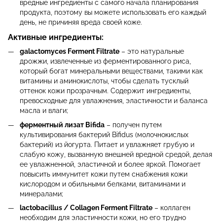
вредные ингредиенты с самого начала планирования
продукта, поэтому вы можете использовать его каждый
день, не причиняя вреда своей коже.
Активные ингредиенты:
galactomyces Ferment Filtrate
– это натуральные
дрожжи, извлеченные из ферментированного риса,
который богат минеральными веществами, такими как
витамины и аминокислоты, чтобы сделать тусклый
оттенок кожи прозрачным. Содержит ингредиенты,
превосходные для увлажнения, эластичности и баланса
масла и влаги;
ферментный лизат Bifida
– получен путем
культивирования бактерий Bifidus (молочнокислых
бактерий) из йогурта. Питает и увлажняет грубую и
слабую кожу, вызванную внешней вредной средой, делая
ее увлажненной, эластичной и более яркой. Помогает
повысить иммунитет кожи путем снабжения кожи
кислородом и обильными белками, витаминами и
минералами;
lactobacillus / Collagen Ferment Filtrate
– коллаген
необходим для эластичности кожи, но его трудно