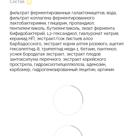
Состав
фильтрат ферментированных галактомицетов, вода,
фильтрат коллагена ферментированного
лактобактериями, глицерин, пропандиол,
пентиленгликоль, бутиленгликоль, лизат фермента
бифидобактерий, 1,2-гександиол, гиалуронат натрия,
керамид НП, экстракт/сок листьев алоэ
барбадосского, экстракт корня алтея розового, ацетил
гексапептид-8, трипептид меди-1, бетаин, пантенол,
уснея бородатая экстракт, экстракт плодов
зантоксилума перечного, экстракт корейского
прострела, гидроксиэтилцеллюлоза, аденозин,
карбомер, гидрогенизированный лецитин, аргинин