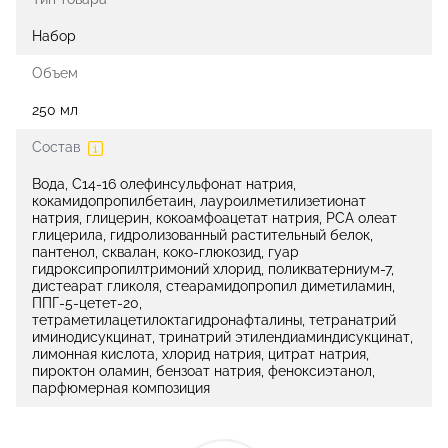
Набор
Объем
250 мл
Состав
Вода, C14-16 олефинсульфонат натрия,
кокамидопропилбетаин, лауроилметилизетионат
натрия, глицерин, кокоамфоацетат натрия, PCA олеат
глицерила, гидролизованный растительный белок,
пантенол, сквалан, коко-глюкозид, гуар
гидроксипропилтримоний хлорид, поликватерниум-7,
дистеарат гликоля, стеарамидопропил диметиламин,
ППГ-5-цетет-20,
тетраметилацетилоктагидронафталины, тетранатрий
иминодисукцинат, тринатрий этилендиаминдисукцинат,
лимонная кислота, хлорид натрия, цитрат натрия,
пироктон оламин, бензоат натрия, феноксиэтанол,
парфюмерная композиция