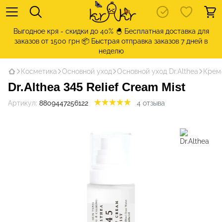
Выгодное кря - скидки до 40% 🐣 Бесплатная доставка для
заказов от 1500 грн 📦 Быстрая отправка заказов 7 дней в
неделю
Косметика
Основной уход
Основной уход Dr.Althea
Крем-
Dr.Althea 345 Relief Cream Mist
Артикул:
8809447256122
4 отзыва