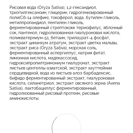
Рисовая вода (Oryza Sativa), 1,2-гександиол,
триэтилгексаноин, глицерин, гидрогенизированный
поли(C6-14 олефин), токоферол, вода, бутилен гликоль,
метилпропандиол, пентилен гликоль,
ферментированный стрептококк термофилус, яблочный
сок, пантенол, гидролизованная гиалуроновая кислота,
поликватерниум-51, бетаин, трилаурат-4 фосфат,
экстракт цинанхум атратум, экстракт цветка мальвы,
экстракт риса (Oryza Sativa), морская соль,
ферментированный аспергиллус, натрия фитат,
лимонная кислота, мадекассосид,
гидроксипропилтримониум гиалуронат, экстракт
листьев центеллы азиатской, экстракт хауттюйнии
сердцевидной, вода из листьев алоэ барбаденсис,
бифидо ферментированный экстракт, гиалуроновая
кислота, силанетриол, экстракт овсяного зерна (Avena
Sativa), лактобациллус ферментированный,
гидролизованный рисовый протеин, рисовые
аминокислоты.