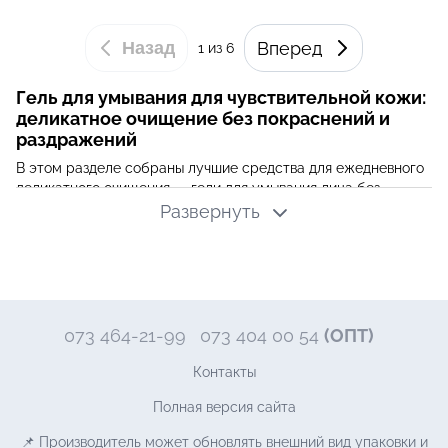
Назад
Вперед
1
из 6
Гель для умывания для чувствительной кожи:
деликатное очищение без покраснений и
раздражений
В этом разделе собраны лучшие средства для ежедневного
деликатного очищения — гели для умывания лица без
агрессивных сульфатов, спирта и искусственных
Развернуть
ароматизаторов. Каждый продукт подобран с учётом
потребностей реактивного эпидермиса: мягкое очищение,
сохранение естественного pH и поддержка защитного
барьера без раздражений и стягивания.
Почему чувствительная и реактивная кожа
073 464-21-99
073 404 00 54
(ОПТ)
требует особенного геля?
Чувствительная кожа — это не просто «капризный» тип: она
Контакты
имеет структурно ослабленный липидный барьер, сквозь
Полная версия сайта
который внешние раздражители проникают значительно
легче. Именно поэтому обычный гель для умывания лица с
📌 Производитель может обновлять внешний вид упаковки и