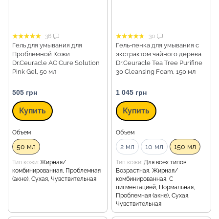
36
30
Гель для умывания для
Гель-пенка для умывания с
Проблемной Кожи
экстрактом чайного дерева
Dr.Ceuracle АC Сure Solution
Dr.Ceuracle Tea Tree Purifine
Pink Gel, 50 мл
30 Cleansing Foam, 150 мл
505 грн
1 045 грн
Купить
Купить
Объем
Объем
50 мл
2 мл
10 мл
150 мл
Тип кожи
Жирная/
Тип кожи
Для всех типов,
комбинированная, Проблемная
Возрастная, Жирная/
(акне), Сухая, Чувствительная
комбинированная, С
пигментацией, Нормальная,
Проблемная (акне), Сухая,
Чувствительная