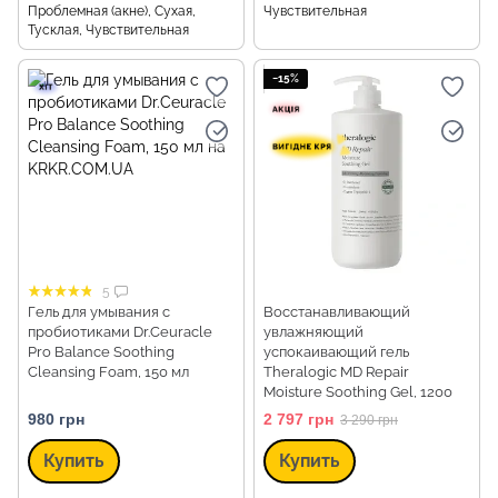
Проблемная (акне), Сухая,
Чувствительная
Тусклая, Чувствительная
−15%
5
Гель для умывания с
Восстанавливающий
пробиотиками Dr.Ceuracle
увлажняющий
Pro Balance Soothing
успокаивающий гель
Cleansing Foam, 150 мл
Theralogic MD Repair
Moisture Soothing Gel, 1200
мл
980 грн
2 797 грн
3 290 грн
Купить
Купить