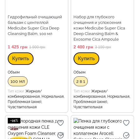
Гидрофильный очищающий
Набор для глубокого
бальзам с центеллой
очищения и успокоения
Medicube Super Cica Deep
кожи Medicube Super Cica
Cleansing Balm, 100 мл
Deep Cleansing Balm &
Exosome Cica Ampoule
1 425 грн
2 400 грн
1 900 грн
3 190 грн
Купить
Купить
Объем
Объем
100 мл
2 в 1
Тип кожи
Жирная/
Тип кожи
Жирная/
комбинированная, Нормальная,
комбинированная, Нормальная,
Проблемная (акне),
Проблемная (акне),
Чувствительная
Чувствительная
−35%