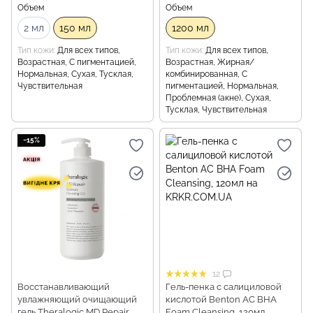
Объем
Объем
2 мл
150 мл
1200 мл
Тип кожи
Для всех типов,
Тип кожи
Для всех типов,
Возрастная, С пигментацией,
Возрастная, Жирная/
Нормальная, Сухая, Тусклая,
комбинированная, С
Чувствительная
пигментацией, Нормальная,
Проблемная (акне), Сухая,
Тусклая, Чувствительная
−15%
12
Восстанавливающий
Гель-пенка с салициловой
увлажняющий очищающий
кислотой Benton AC BHA
гель Theralogic MD Repair
Foam Cleansing, 120мл