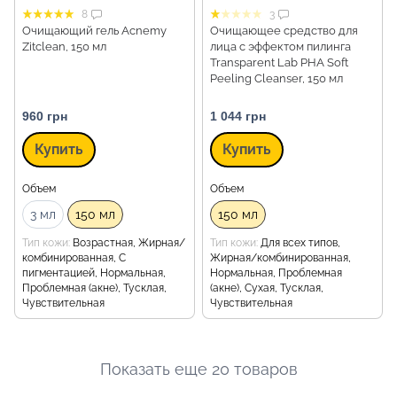
8
3
Очищающий гель Acnemy
Очищающее средство для
Zitclean, 150 мл
лица с эффектом пилинга
Transparent Lab PHA Soft
Peeling Cleanser, 150 мл
960 грн
1 044 грн
Купить
Купить
Объем
Объем
3 мл
150 мл
150 мл
Тип кожи
Возрастная, Жирная/
Тип кожи
Для всех типов,
комбинированная, С
Жирная/комбинированная,
пигментацией, Нормальная,
Нормальная, Проблемная
Проблемная (акне), Тусклая,
(акне), Сухая, Тусклая,
Чувствительная
Чувствительная
Показать еще 20 товаров