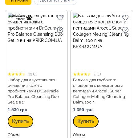
Тип кожи
Чувствительная
19
4
Набор для двухэтапного
Бальзам для глубокого
очищения кожи с
очищения с коллагеном и
пробиотиками Dr.Ceuracle
пептидами Arocell Super
Pro Balance Cleansing Duo
Collagen Melting Cleansing
Set, 2 в 1
Balm, 100 г
1 530 грн
1 390 грн
Купить
Купить
Объем
Объем