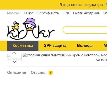
Перейти к основному контенту
Выгодное кря - скидки до 40
Магазин
О нас
Сертификаты
ТЗК
Бьюти Академия
О
Программа лояльности
СМИ о нас
Эксперты KRKR
Ко
Косметика
SPF защита
Волосы
М
Описание
Отзывы
8