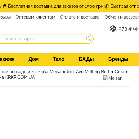
% 🐣 Бесплатная доставка для заказов от 1500 грн 📦 Быстрая отпр
тзывы
Оптовым клиентам
Оплата и доставка
Обмен и возвра
нтакты
073 464-
акияж
Дом
Тело
БАДы
Бренды