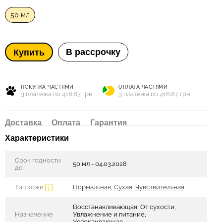
50 мл
В рассрочку
Купить
ПОКУПКА ЧАСТЯМИ
ОПЛАТА ЧАСТЯМИ
3 платежа по 416.67 грн
3 платежа по 416.67 грн
Доставка
Оплата
Гарантия
Характеристики
Срок годности
50 мл - 04.03.2028
до
Тип кожи
Нормальная
,
Сухая
,
Чувствительная
Восстанавливающая, От сухости,
Назначение
Увлажнение и питание,
Успокаивающая