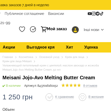
авка заказов 7 дней в неделю
т
Публичное соглашение
Вакансии
21-99
Мой заказ
Інші мови
Акции
Выгодное кря
Хит
Уценка
Главная
Косметика
Основной уход
Крем для лица
Крем для лица Meisani
Увлажняющий питательный крем с центелой, маслом авокадо и жожоба
Meisani Jojo-Avo Melting Butter Cream, 50 мл
Meisani Jojo-Avo Melting Butter Cream
✔️ В наличии
Артикул: 8437016160152
8 отзывов
1 250 грн
К сравнению
В желания
Объем