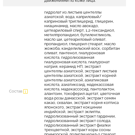
движениями по коже лица.
гидролат из листьев центеллы
азиатской, вода, каприловый/
каприновый триглицерид, глицерин,
ниацинамид, масло авокадо,
цетеариловый спирт, 1,2-гександиол,
метилпропандиол, бутиленгликоль,
масло ши, цетеариловый оливат,
пропандиол, глицерил стеарат, масло
жожоба, канделильский воск, сорбитан
оливат, пантенол, гиалуроновая
кислота, гидролизованная
гиалуроновая кислота, гиалуронат
натрия, керамид НП, экстракт
центеллы азиатской, экстракт листьев
центеллы азиатской, экстракт корней
центеллы азиатской, азиатиковая
кислота, азиатикозид, мадекассовая
кислота, мадекассосид, пантолактон,
Состав
алантоин, токоферил ацетат, цветочная
вода розы дамасской, экстракт семян
какао, сквалан, экстракт корня коптиса
японского, экстракт кокцинии
индийской, экстракт эклипты,
гидролизованный экстракт гардении,
гидролизованный экстракт солода,
гидролизованный экстракт фиалки
трехцветной, экстракт коры сосны
приморской, полиглицерил-2 стеарат,