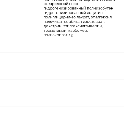
стеариловый спирт,
гидрогенизированный полиизобутен,
гидрогенизированный лецитин,
полиглицерил-10 лаурат, этилгексил
пальмитат, сорбитан изостеарат,
декстрин, этилгексилглицерин,
трометамин, карбомер,
полиакрилат-13.