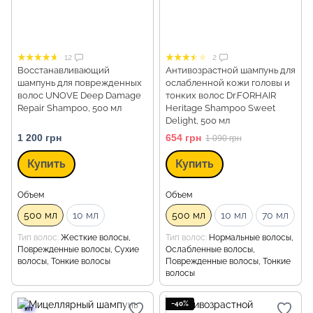
12
2
Восстанавливающий
Антивозрастной шампунь для
шампунь для поврежденных
ослабленной кожи головы и
волос UNOVE Deep Damage
тонких волос Dr.FORHAIR
Repair Shampoo, 500 мл
Heritage Shampoo Sweet
Delight, 500 мл
1 200 грн
654 грн
1 090 грн
Купить
Купить
Объем
Объем
500 мл
10 мл
500 мл
10 мл
70 мл
Тип волос
Жесткие волосы,
Тип волос
Нормальные волосы,
Поврежденные волосы, Сухие
Ослабленные волосы,
волосы, Тонкие волосы
Поврежденные волосы, Тонкие
волосы
−40%