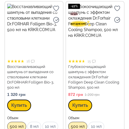
−27%
16
15
Восстанавливающий
Глубокоочищающий
шампунь от выпадения со
шампунь с эффектом
стволовыми клетками
охлаждения Dr.Forhair
Dr.FORHAIR Folligen Bio-3,
Folligen Deep Clean Cooling
500 мл
Shampoo, 500 мл
1 320 грн
872 грн
1 200 грн
Купить
Купить
Объем
Объем
500 мл
8 мл
10 мл
500 мл
10 мл