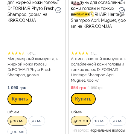
67
1
Мицеллярный шампунь для
Антивозрастной шампунь для
жирной кожи головы
ослабленной кожи головы и
Dr.FORHAIR Phyto Fresh
тонких волос Dr.FORHAIR
Shampoo, 500мл
Heritage Shampoo April
Muguet, 500 мл
1 090 грн
654 грн
1 090 грн
Купить
Купить
Объем
Объем
500 мл
70 мл
500 мл
10 мл
70 мл
Тип волос
Нормальные волосы,
300 мл