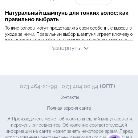
Натуральный шампунь для тонких волос: как
правильно выбрать
Тонкие волосы могут представлять свои особенные вызовы в
уходе за ними. Правильный выбор шампуня играет ключевую
роль в сохранении объема, укреплении и общем здоровье
тонких волос. Некоторые важные факторы, которые следует
Развернуть
учитывать при выборе шампуня для тонких волос:
Тип шампуня
При выборе шампуня для тонких волос, стоит обратить
внимание на шампуни с маркировкой "объем", "укрепление"
или "для тонких волос". Эти формулы обычно разработаны с
073 464-21-99
073 404 00 54
(ОПТ)
учетом особых потребностей тонких волос и помогают
придать им дополнительный объем и укрепить структуру.
Контакты
Ингредиенты
Полная версия сайта
Ознакомьтесь с составом шампуня и обращайте внимание
на ключевые ингредиенты. Избегайте шампуней слишком
📌 Производитель может обновлять внешний вид упаковки и
тяжелых масел или силиконов, так как способны отягощать
перечень ингредиентов. Обновление соответствующей
волосы. Вместо этого, ищите шампуни с питательными
информации на сайте может занять некоторое время. Перед
веществами, такими как протеины, пантенол, биотин и
использованием рекомендуем ознакомиться с информацией,