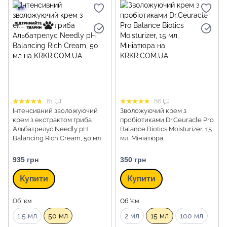
61
66
Інтенсивний зволожуючий
Зволожуючий крем з
крем з екстрактом гриба
пробіотиками Dr.Ceuracle Pro
Альбатрелус Needly pH
Balance Biotics Moisturizer, 15
Balancing Rich Cream, 50 мл
мл, Мініатюра
935 грн
350 грн
Купити
Купити
Об `єм
Об `єм
1.5 мл
50 мл
2 мл
15 мл
100 мл