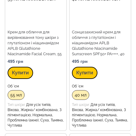
Крем для обличчя для
Сонцезахисний крем для
вирівнювання тону шкіри з
обличчя з глутатіоном і
глутатіоном і ніацинамідом
ніацинамідом APLB
APLB Glutathione
Glutathione Niacinamide
Niacinamide Facial Cream, 55
Sunscreen SPF50+ PA++++, 40
мл
мл
495 грн
495 грн
Купити
Купити
Об `єм
Об `єм
55 мл
40 мл
Тип шкіри
Для усіх типів,
Тип шкіри
Для усіх типів,
Вікова, Жирна/ комбінована, З
Вікова, Жирна/ комбінована, З
пігментацією, Нормальна,
пігментацією, Нормальна,
Проблемна (акне), Суха, Тьмяна,
Проблемна (акне), Суха, Тьмяна,
Чутлива
Чутлива