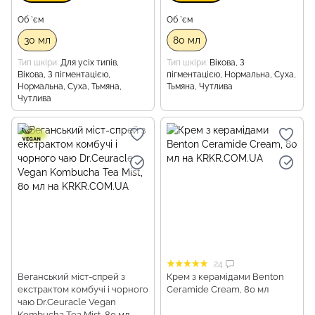
Об `єм
Об `єм
30 мл
80 мл
Тип шкіри
Для усіх типів,
Тип шкіри
Вікова, З
Вікова, З пігментацією,
пігментацією, Нормальна, Суха,
Нормальна, Суха, Тьмяна,
Тьмяна, Чутлива
Чутлива
24
Веганський міст-спрей з
Крем з керамідами Benton
екстрактом комбучі і чорного
Ceramide Cream, 80 мл
чаю Dr.Ceuracle Vegan
Kombucha Tea Mist, 80 мл