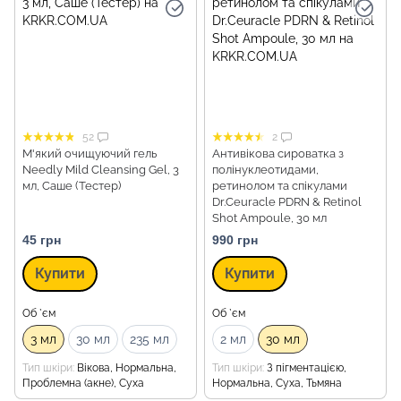
52
2
М'який очищуючий гель
Антивікова сироватка з
Needly Mild Cleansing Gel, 3
полінуклеотидами,
мл, Саше (Тестер)
ретинолом та спікулами
Dr.Ceuracle PDRN & Retinol
Shot Ampoule, 30 мл
45 грн
990 грн
Купити
Купити
Об `єм
Об `єм
3 мл
30 мл
235 мл
2 мл
30 мл
Тип шкіри
Вікова, Нормальна,
Тип шкіри
З пігментацією,
Проблемна (акне), Суха
Нормальна, Суха, Тьмяна