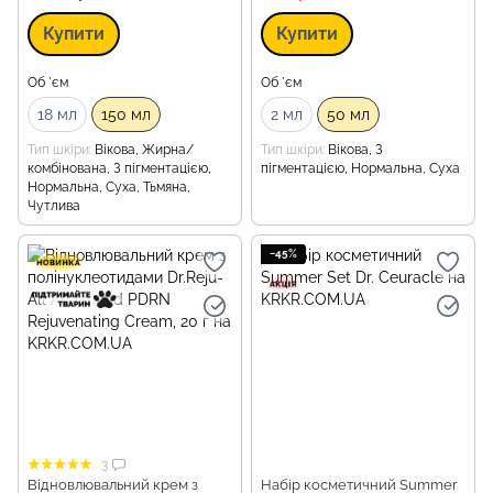
Купити
Купити
Об `єм
Об `єм
18 мл
150 мл
2 мл
50 мл
Тип шкіри
Вікова, Жирна/
Тип шкіри
Вікова, З
комбінована, З пігментацією,
пігментацією, Нормальна, Суха
Нормальна, Суха, Тьмяна,
Чутлива
−45%
3
Відновлювальний крем з
Набір косметичний Summer