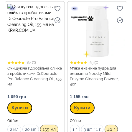
62
63
Очищуюча гідрофільна олійка
М'яка ензимна пудра для
з пробіотиками Dr.Ceuracle
вмивання Needly Mild
Pro Balance Cleansing Oil, 155
Enzyme Cleansing Powder,
мл
40г
1 090 грн
1 155 грн
Купити
Купити
Об `єм
Об `єм
2 мл
20 мл
155 мл
1 г
3 шт * 1 г
40 г