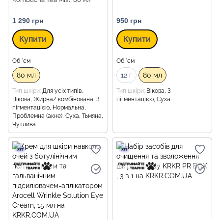
1 290 грн
950 грн
Купити
Купити
Об `єм
Об `єм
80 мл
12 г
80 мл
Тип шкіри
Для усіх типів,
Тип шкіри
Вікова, З
Вікова, Жирна/ комбінована, З
пігментацією, Суха
пігментацією, Нормальна,
Проблемна (акне), Суха, Тьмяна,
Чутлива