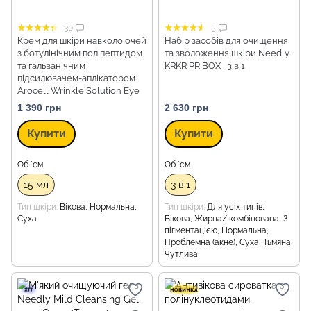
30
5
Крем для шкіри навколо очей
Набір засобів для очищення
з ботулінічним поліпептидом
та зволоження шкіри Needly
та гальванічним
KRKR PR BOX , 3 в 1
підсилювачем-аплікатором
Arocell Wrinkle Solution Eye
Cream, 15 мл
1 390 грн
2 630 грн
Купити
Купити
Об `єм
Об `єм
15 мл
3 в 1
Тип шкіри
Вікова, Нормальна,
Тип шкіри
Для усіх типів,
Суха
Вікова, Жирна/ комбінована, З
пігментацією, Нормальна,
Проблемна (акне), Суха, Тьмяна,
Чутлива