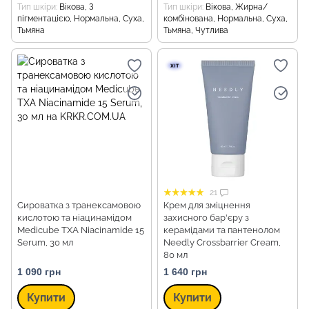
Тип шкіри
Вікова, З
Тип шкіри
Вікова, Жирна/
пігментацією, Нормальна, Суха,
комбінована, Нормальна, Суха,
Тьмяна
Тьмяна, Чутлива
21
Сироватка з транексамовою
Крем для зміцнення
кислотою та ніацинамідом
захисного бар'єру з
Medicube TXA Niacinamide 15
керамідами та пантенолом
Serum, 30 мл
Needly Crossbarrier Cream,
80 мл
1 090 грн
1 640 грн
Купити
Купити