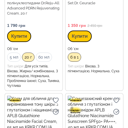
полінуклеотидами Dr.Reju-All
Set Dr. Ceuracle
Advanced PDRN Rejuvenating
Cream, 20 г
1 790 грн
1 350 грн
2 450 грн
Купити
Купити
Об `єм
Об `єм
5 мл
20 г
60 мл
6 в 1
Тип шкіри
Для усіх типів,
Тип шкіри
Вікова, З
Вікова, Жирна/ комбінована, З
пігментацією, Нормальна, Суха
пігментацією, Нормальна,
Проблемна (акне), Суха, Тьмяна,
Чутлива