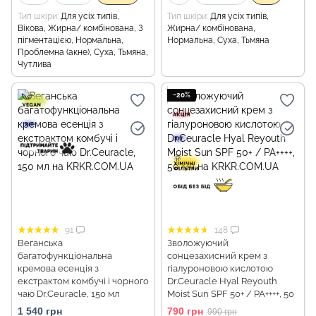
Тип шкіри
Для усіх типів,
Тип шкіри
Для усіх типів,
Вікова, Жирна/ комбінована, З
Жирна/ комбінована,
пігментацією, Нормальна,
Нормальна, Суха, Тьмяна
Проблемна (акне), Суха, Тьмяна,
Чутлива
−20%
91
148
Веганська
Зволожуючий
багатофункціональна
сонцезахисний крем з
кремова есенція з
гіалуроновою кислотою
екстрактом комбучі і чорного
Dr.Ceuracle Hyal Reyouth
чаю Dr.Ceuracle, 150 мл
Moist Sun SPF 50+ / PA++++, 50
мл
1 540 грн
790 грн
990 грн