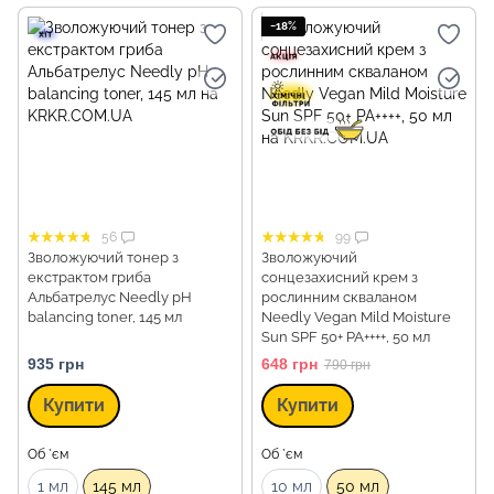
−18%
56
99
Зволожуючий тонер з
Зволожуючий
екстрактом гриба
сонцезахисний крем з
Альбатрелус Needly pH
рослинним скваланом
balancing toner, 145 мл
Needly Vegan Mild Moisture
Sun SPF 50+ PA++++, 50 мл
935 грн
648 грн
790 грн
Купити
Купити
Об `єм
Об `єм
1 мл
145 мл
10 мл
50 мл