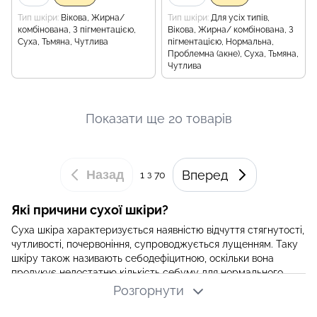
Тип шкіри
Вікова, Жирна/
Тип шкіри
Для усіх типів,
комбінована, З пігментацією,
Вікова, Жирна/ комбінована, З
Суха, Тьмяна, Чутлива
пігментацією, Нормальна,
Проблемна (акне), Суха, Тьмяна,
Чутлива
Показати ще 20 товарів
Назад
Вперед
1
з 70
Які причини сухої шкіри?
Суха шкіра характеризується наявністю відчуття стягнутості,
чутливості, почервоніння, супроводжується лущенням. Таку
шкіру також називають себодефіцитною, оскільки вона
продукує недостатню кількість себуму для нормального
функціонування шкіри, через що і з’являються подібні
Розгорнути
проблеми. Часто суха шкіра має пошкоджений захисний
бар‘єр, так як вистилає поверхню шкіри і слугує своєрідним