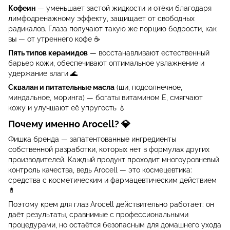
Кофеин
— уменьшает застой жидкости и отёки благодаря
лимфодренажному эффекту, защищает от свободных
радикалов. Глаза получают такую же порцию бодрости, как
вы — от утреннего кофе ☕
Пять типов керамидов
— восстанавливают естественный
барьер кожи, обеспечивают оптимальное увлажнение и
удержание влаги 🌊
Сквалан и питательные масла
(ши, подсолнечное,
миндальное, моринга) — богаты витамином Е, смягчают
кожу и улучшают её упругость 💧
Почему именно Arocell? 💎
Фишка бренда — запатентованные ингредиенты
собственной разработки, которых нет в формулах других
производителей. Каждый продукт проходит многоуровневый
контроль качества, ведь Arocell — это космецевтика:
средства с косметическим и фармацевтическим действием
💊
Поэтому крем для глаз Arocell действительно работает: он
даёт результаты, сравнимые с профессиональными
процедурами, но остаётся безопасным для домашнего ухода