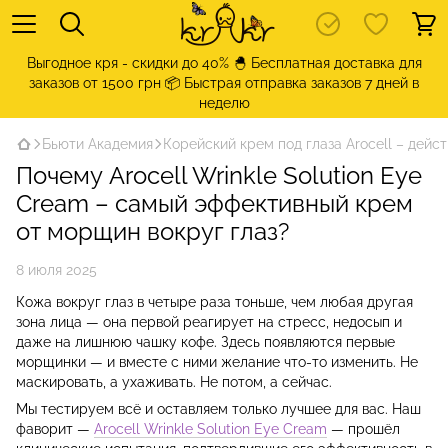
Выгодное кря - скидки до 40% 🐣 Бесплатная доставка для
заказов от 1500 грн 📦 Быстрая отправка заказов 7 дней в
неделю
Бьюти Академия
Корейский крем под глаза Arocell – дейс
Почему Arocell Wrinkle Solution Eye
Cream – самый эффективный крем
от морщин вокруг глаз?
8 июля 2025
Кожа вокруг глаз в четыре раза тоньше, чем любая другая
зона лица — она первой реагирует на стресс, недосып и
даже на лишнюю чашку кофе. Здесь появляются первые
морщинки — и вместе с ними желание что-то изменить. Не
маскировать, а ухаживать. Не потом, а сейчас.
Мы тестируем всё и оставляем только лучшее для вас. Наш
фаворит —
Arocell Wrinkle Solution Eye Cream
— прошёл