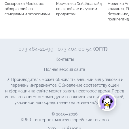
Сыворотки Medicube:
Косметика Dr.Althea: гайд
Новинки Aro
обзор серий со
по линейкам и лучшим
коллаген, 
спикулами и экзосомами
продуктам
ботулин-п
полипепти
073 464-21-99
073 404 00 54
(ОПТ)
Контакты
Полная версия сайта
📌 Производитель может обновлять внешний вид упаковки и
перечень ингредиентов. Обновление соответствующей
информации на сайте может занять некоторое время. Перед
использованием рекомендуем ознакомиться с информацией,
указанной непосредственно на этикетке/упаковке.
© 2015—2026
KRKR - интернет-магазин корейских товаров
Укр
Інші мови