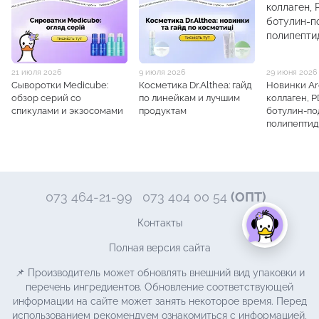
21 июля 2026
9 июля 2026
29 июня 2026
Сыворотки Medicube:
Косметика Dr.Althea: гайд
Новинки Aro
обзор серий со
по линейкам и лучшим
коллаген, 
спикулами и экзосомами
продуктам
ботулин-п
полипепти
073 464-21-99
073 404 00 54
(ОПТ)
Контакты
Полная версия сайта
📌 Производитель может обновлять внешний вид упаковки и
перечень ингредиентов. Обновление соответствующей
информации на сайте может занять некоторое время. Перед
использованием рекомендуем ознакомиться с информацией,