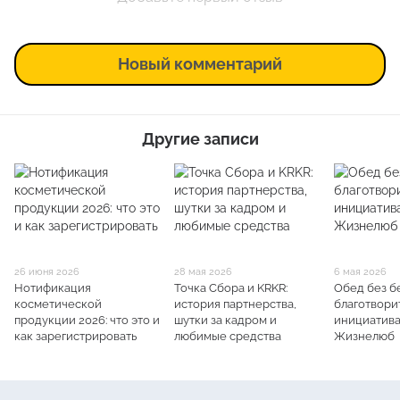
Новый комментарий
Другие записи
26 июня 2026
28 мая 2026
6 мая 2026
Нотификация
Точка Сбора и KRKR:
Обед без б
косметической
история партнерства,
благотвори
продукции 2026: что это и
шутки за кадром и
инициатива
как зарегистрировать
любимые средства
Жизнелюб