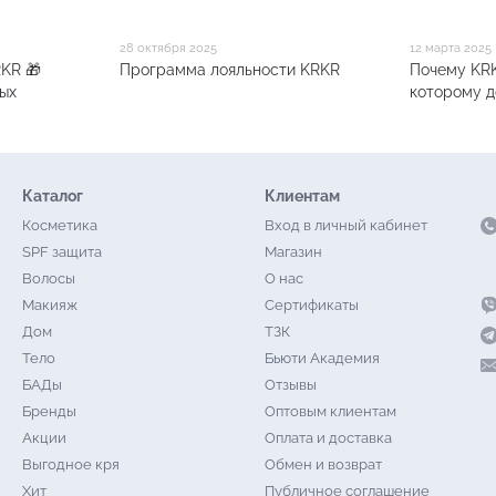
28 октября 2025
12 марта 2025
KR 🎁
Программа лояльности KRKR
Почему KRK
ых
которому 
Каталог
Клиентам
Косметика
Вход в личный кабинет
SPF защита
Магазин
Волосы
О нас
Макияж
Сертификаты
Дом
ТЗК
Тело
Бьюти Академия
БАДы
Отзывы
Бренды
Оптовым клиентам
Акции
Оплата и доставка
Выгодное кря
Обмен и возврат
Хит
Публичное соглашение