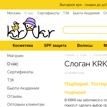
Перейти к основному контенту
Выгодное кря - скидки до 40
Магазин
О нас
Сертификаты
ТЗК
Бьюти Академия
О
Программа лояльности
СМИ о нас
Эксперты KRKR
Ко
Косметика
SPF защита
Волосы
М
Магазин
Главная
О нас
Слоган KRK
Слоган KRK
О нас
Сертификаты
12 ноября 2025
ТЗК
Подбирай. Тестир
Бьюти Академия
Подбирай
Отзывы
В KRKR мы заботимся о т
Оптовым клиентам
помогут сделать выбор п