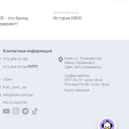
28 февраля 2025
R - это бренд,
История KRKR
доверяют?
Контактная информация
073 464-21-99
Киев, ул. Туманяна 15а
Ивано-Франковск
073 404 00 54
(ОПТ)
Офис. Без самовывоза.
График работы:
Viber
ОПТ Пн-Пт: 10:00–18:00
Розница Пн-Вс: 10:00–18:00
krkr_com_ua
Карта проезда
info@krkr.com.ua
Мы в соцсетях