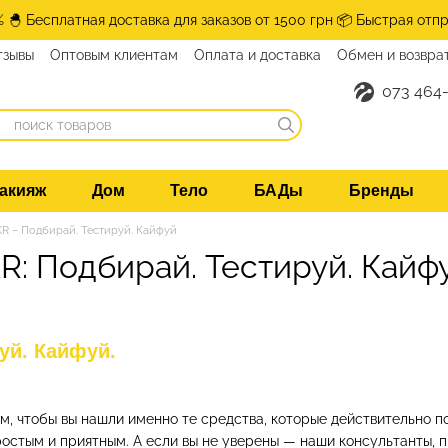
% 🐣 Бесплатная доставка для заказов от 1500 грн 📦 Быстрая отпр
тзывы
Оптовым клиентам
Оплата и доставка
Обмен и возвра
нтакты
073 464-
акияж
Дом
Тело
БАДы
Бренды
R – Подбирай. Тестируй. Кайфуй
R: Подбирай. Тестируй. Кайфу
уй. Кайфуй.
ом, чтобы вы нашли именно те средства, которые действительно 
ростым и приятным. А если вы не уверены — наши консультанты, 