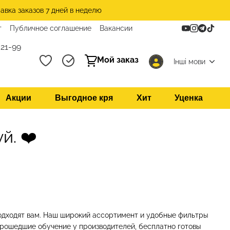
авка заказов 7 дней в неделю
т
Публичное соглашение
Вакансии
21-99
Мой заказ
Інші мови
Акции
Выгодное кря
Хит
Уценка
й. ❤️
подходят вам. Наш широкий ассортимент и удобные фильтры
прошедшие обучение у производителей, бесплатно готовы