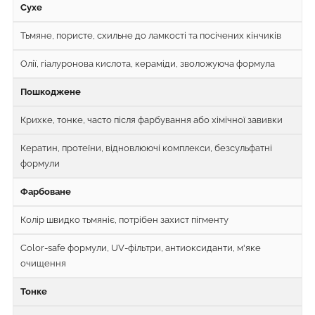
Сухе
Тьмяне, пористе, схильне до ламкості та посічених кінчиків
Олії, гіалуронова кислота, кераміди, зволожуюча формула
Пошкоджене
Крихке, тонке, часто після фарбування або хімічної завивки
Кератин, протеїни, відновлюючі комплекси, безсульфатні
формули
Фарбоване
Колір швидко тьмяніє, потрібен захист пігменту
Color-safe формули, UV-фільтри, антиоксиданти, м'яке
очищення
Тонке