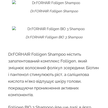
Dr.FORHAIR Folligen Shampoo
Dr.FORHAIR Folligen BIO 3 Shampoo
Dr.FORHAIR Folligen Shampoo містить
запатентований комплекс Folligen, який
зміцнює волосяний фолікул зсередини. Біотин
і пантенол стимулюють ріст, а саліцилова
кислота м'яко відлущує шкіру голови,
покращуючи проникнення активних
компонентів.
Folligen BIO 3 Shampoo йде ще далі: в його