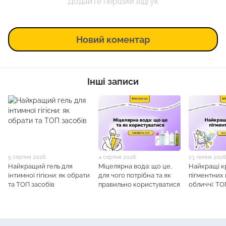
Додайте перший відгук
Новий коментар
Інші записи
5 серпня 2026
4 серпня 2026
23 липня 202
Найкращий гель для
Міцелярна вода: що це,
Найкращі к
інтимної гігієни: як обрати
для чого потрібна та як
пігментних 
та ТОП засобів
правильно користуватися
обличчі: ТО