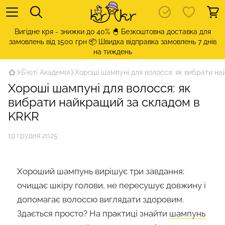
Вигідне кря - знижки до 40% 🐣 Безкоштовна доставка для
замовлень від 1500 грн 📦 Швидка відправка замовлень 7 днів
на тиждень
Б'юті Академія
Хороші шампуні для волосся: як вибрати н
Хороші шампуні для волосся: як
вибрати найкращий за складом в
KRKR
19 грудня 2025
Хороший шампунь вирішує три завдання:
очищає шкіру голови, не пересушує довжину і
допомагає волоссю виглядати здоровим.
Здається просто? На практиці знайти
шампунь