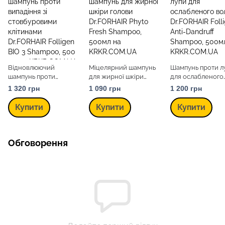
Відновлюючий
Міцелярний шампунь
Шампунь проти л
шампунь проти
для жирної шкіри
для ослабленого
випадіння зі
голови Dr.FORHAIR
волосся Dr.FORH
1 320 грн
1 090 грн
1 200 грн
стовбуровими
Phyto Fresh Shampoo,
Folligen Anti-Dan
клітинами Dr.FORHAIR
500мл
Shampoo, 500мл
Купити
Купити
Купити
Folligen BIO 3
Shampoo, 500 мл
Обговорення