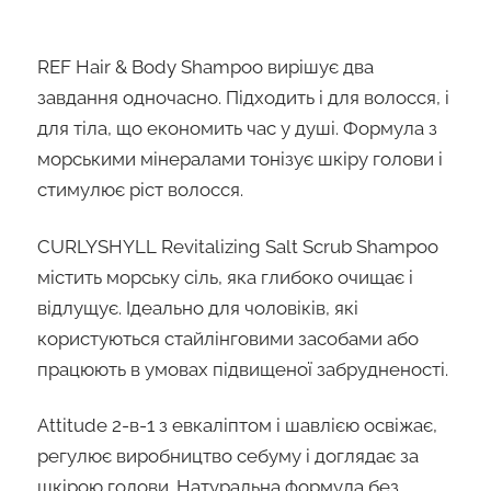
REF Hair & Body Shampoo вирішує два
завдання одночасно. Підходить і для волосся, і
для тіла, що економить час у душі. Формула з
морськими мінералами тонізує шкіру голови і
стимулює ріст волосся.
CURLYSHYLL Revitalizing Salt Scrub Shampoo
містить морську сіль, яка глибоко очищає і
відлущує. Ідеально для чоловіків, які
користуються стайлінговими засобами або
працюють в умовах підвищеної забрудненості.
Attitude 2-в-1 з евкаліптом і шавлією освіжає,
регулює виробництво себуму і доглядає за
шкірою голови. Натуральна формула без