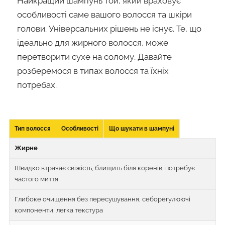
Найкращий шампунь той, який враховує
особливості саме вашого волосся та шкіри
голови. Універсальних рішень не існує. Те, що
ідеально для жирного волосся, може
перетворити сухе на солому. Давайте
розберемося в типах волосся та їхніх
потребах.
Тип волосся
Особливості
Що шукати в шампуні
Жирне
Швидко втрачає свіжість, блищить біля коренів, потребує
частого миття
Глибоке очищення без пересушування, себорегулюючі
компоненти, легка текстура