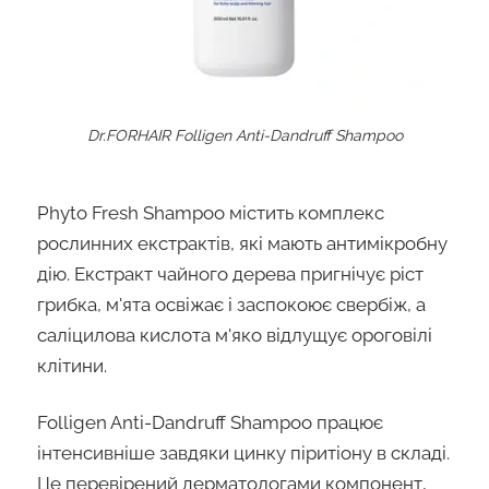
Dr.FORHAIR Folligen Anti-Dandruff Shampoo
Phyto Fresh Shampoo містить комплекс
рослинних екстрактів, які мають антимікробну
дію. Екстракт чайного дерева пригнічує ріст
грибка, м'ята освіжає і заспокоює свербіж, а
саліцилова кислота м'яко відлущує ороговілі
клітини.
Folligen Anti-Dandruff Shampoo працює
інтенсивніше завдяки цинку піритіону в складі.
Це перевірений дерматологами компонент,