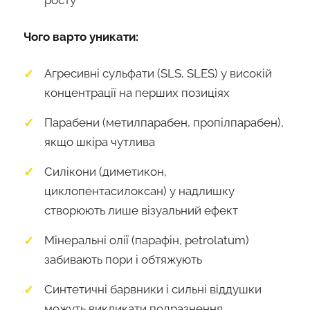
Чого варто уникати:
Агресивні сульфати (SLS, SLES) у високій
концентрації на перших позиціях
Парабени (метилпарабен, пропілпарабен),
якщо шкіра чутлива
Силікони (диметикон,
циклопентасилоксан) у надлишку
створюють лише візуальний ефект
Мінеральні олії (парафін, petrolatum)
забивають пори і обтяжують
Синтетичні барвники і сильні віддушки
можуть викликати подразнення