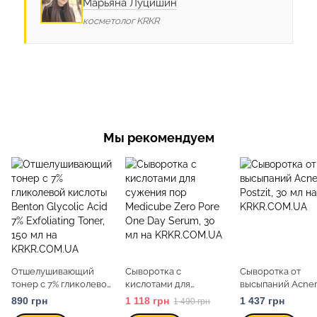
Марьяна Луцишин
косметолог KRKR
Мы рекомендуем
Отшелушивающий
Сыворотка с
Сыворотка от
тонер с 7% гликолевой
кислотами для
высыпаний Acne
кислоты Benton
сужения пор Medicube
Postzit, 30 мл
890 грн
1 118 грн
1 437 грн
1 490 грн
Glycolic Acid 7%
Zero Pore One Day