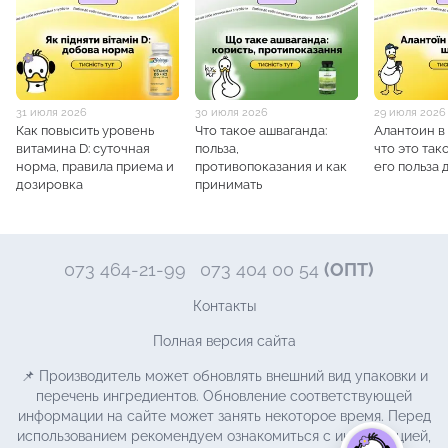
31 июля 2026
30 июля 2026
29 июля 2026
Как повысить уровень
Что такое ашваганда:
Алантоин в
витамина D: суточная
польза,
что это так
норма, правила приема и
противопоказания и как
его польза 
дозировка
принимать
073 464-21-99
073 404 00 54
(ОПТ)
Контакты
Полная версия сайта
📌 Производитель может обновлять внешний вид упаковки и
перечень ингредиентов. Обновление соответствующей
информации на сайте может занять некоторое время. Перед
использованием рекомендуем ознакомиться с информацией,