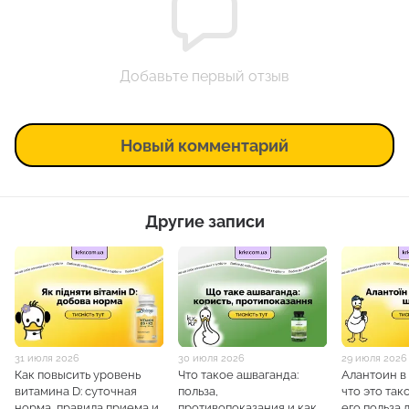
Добавьте первый отзыв
Новый комментарий
Другие записи
31 июля 2026
30 июля 2026
29 июля 2026
Как повысить уровень
Что такое ашваганда:
Алантоин в
витамина D: суточная
польза,
что это так
норма, правила приема и
противопоказания и как
его польза 