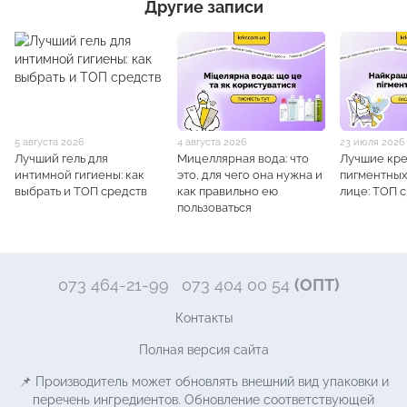
Другие записи
5 августа 2026
4 августа 2026
23 июля 2026
Лучший гель для
Мицеллярная вода: что
Лучшие кре
интимной гигиены: как
это, для чего она нужна и
пигментных
выбрать и ТОП средств
как правильно ею
лице: ТОП 
пользоваться
073 464-21-99
073 404 00 54
(ОПТ)
Контакты
Полная версия сайта
📌 Производитель может обновлять внешний вид упаковки и
перечень ингредиентов. Обновление соответствующей