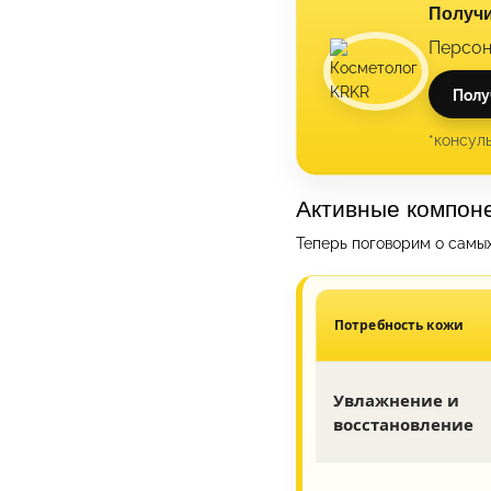
Получи
Персон
Полу
*консул
Активные компоне
Теперь поговорим о самых
Потребность кожи
Увлажнение и
восстановление