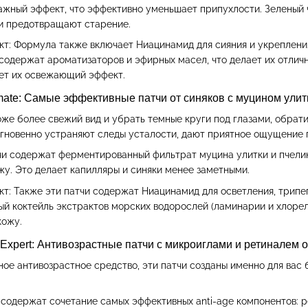
жный эффект, что эффективно уменьшает припухлости. Зеленый
и предотвращают старение.
т: Формула также включает Ниацинамид для сияния и укрепления
 содержат ароматизаторов и эфирных масел, что делает их отлич
ет их освежающий эффект.
timate: Самые эффективные патчи от синяков с муцином улит
оже более свежий вид и убрать темные круги под глазами, обрат
мгновенно устраняют следы усталости, дают приятное ощущение 
чи содержат ферментированный фильтрат муцина улитки и пчелин
жу. Это делает капилляры и синяки менее заметными.
т: Также эти патчи содержат Ниацинамид для осветления, трипе
лый коктейль экстрактов морских водорослей (ламинарии и хло
кожу.
ro Expert: Антивозрастные патчи с микроиглами и ретиналем
ное антивозрастное средство, эти патчи созданы именно для ва
содержат сочетание самых эффективных anti-age компонентов: ре