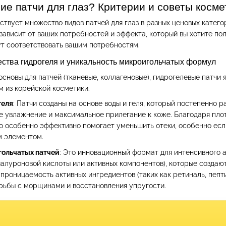
ие патчи для глаз? Критерии и советы косме
твует множество видов патчей для глаз в разных ценовых катего
 зависит от ваших потребностей и эффекта, который вы хотите по
ут соответствовать вашим потребностям.
ства гидрогеля и уникальность микроигольчатых формул
сновы для патчей (тканевые, коллагеновые), гидрогелевые патч
 из корейской косметики.
геля
: Патчи созданы на основе воды и геля, который постепенно 
е увлажнение и максимальное прилегание к коже. Благодаря пло
 особенно эффективно помогает уменьшить отеки, особенно если 
м элементом.
гольчатых патчей
: Это инновационный формат для интенсивного 
гиалуроновой кислоты или активных компонентов), которые созда
роницаемость активных ингредиентов (таких как ретиналь, пепти
рьбы с морщинами и восстановления упругости.