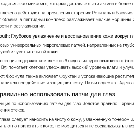
ходятся 2200 микроигл, которые доставляют эти активы в более г
мплексно действуют на проявления старения: Ретиналь и Бакучи
ет объема, а пептидный комплекс разглаживает мелкие морщины. 
ости и разглаживании.
eyouth: Глубокое увлажнение и восстановление кожи вокруг г
овых универсальных гидрогелевых патчей, направленных на глубо
сухой и чувствительной кожи.
ссенция содержит комплекс из 6 видов гиалуроновых кислот (100
 В5) помогает клеткам удерживать высокий уровень влаги и улу
т: Формула также включает Фруктан и успокаивающие растительн
палительное действие и защищают кожу. Патчи содержат Аденоз
правильно использовать патчи для глаз
кция по использованию патчей для глаз. Золотое правило – храни
ения отеков.
 глаза следует наносить на чистую кожу, увлажненную тонером и
 плотно прилегать к коже, не морщиться и не соскальзывать вниз