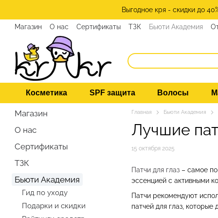
Перейти к основному контенту
Выгодное кря - скидки до 40
Магазин
О нас
Сертификаты
ТЗК
Бьюти Академия
О
Косметика
SPF защита
Волосы
М
Магазин
Главная
Бьюти Академия
Лучшие патч
О нас
Сертификаты
15 октября 2025
ТЗК
Патчи для глаз
– самое по
Бьюти Академия
эссенцией с активными к
Гид по уходу
Патчи рекомендуют испол
Подарки и скидки
патчей для глаз, которые