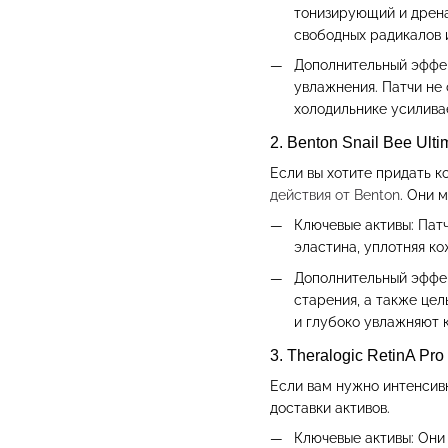
тонизирующий и дрена
свободных радикалов 
Дополнительный эффек
увлажнения. Патчи не
холодильнике усилива
2. Benton Snail Bee Ul
Если вы хотите придать к
действия от Benton
. Они 
Ключевые активы: Пат
эластина, уплотняя ко
Дополнительный эффек
старения, а также це
и глубоко увлажняют 
3. Theralogic RetinA P
Если вам нужно интенсив
доставки активов.
Ключевые активы: Они 