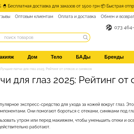
% 🐣 Бесплатная доставка для заказов от 1500 грн 📦 Быстрая отпр
тзывы
Оптовым клиентам
Оплата и доставка
Обмен и возвра
073 464-
акияж
Дом
Тело
БАДы
Бренды
Лучшие патчи для глаз 2025: Рейтинг от отеков и синяков
и для глаз 2025: Рейтинг от 
пулярное экспресс-средство для ухода за кожей вокруг глаз. Эт
омпонентами. Они помогают бороться с отеками, синяками под гл
ьзовать утром или перед макияжем, чтобы уменьшить отеки и осв
 действительно работают.