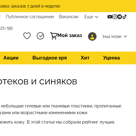
авка заказов 7 дней в неделю
т
Публичное соглашение
Вакансии
Еще
21-99
Мой заказ
Інші мови
Акции
Выгодное кря
Хит
Уценка
отеков и синяков
о небольшие гелевые или тканевые пластинки, пропитанные
азами или возрастными изменениями кожи.
ежить кожу. В этой статье мы собрали рейтинг лучших