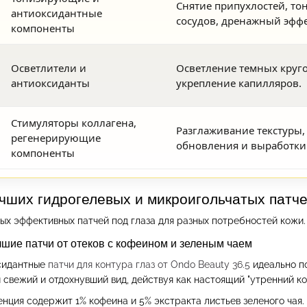
Снятие припухлостей, то
антиоксидантные
сосудов, дренажный эффе
компоненты
Осветлители и
Осветление темных круго
антиоксиданты
укрепление капилляров.
Стимуляторы коллагена,
Разглаживание текстуры,
регенерирующие
обновления и выработки 
компоненты
чших гидрогелевых и микроигольчатых патче
х эффективных патчей под глаза для разных потребностей кожи. 
учшие патчи от отеков с кофеином и зеленым чаем
ксидантные
патчи для контура глаз от Ondo Beauty 36.5
идеально по
 свежий и отдохнувший вид, действуя как настоящий "утренний коф
енция содержит 1% кофеина и 5% экстракта листьев зеленого чая