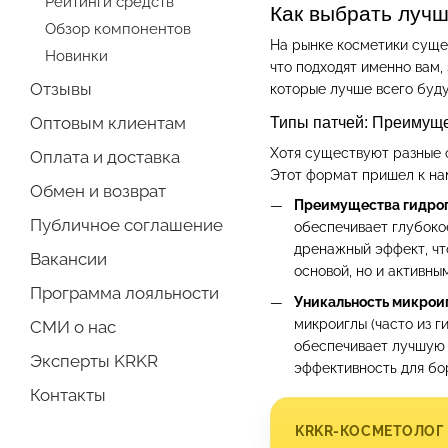
Рейтинги средств
Как выбрать лучш
Обзор компонентов
На рынке косметики сущес
Новинки
что подходят именно вам,
Отзывы
которые лучше всего буд
Оптовым клиентам
Типы патчей: Преимуще
Хотя существуют разные о
Оплата и доставка
Этот формат пришел к нам
Обмен и возврат
Преимущества гидро
Публичное соглашение
обеспечивает глубоко
дренажный эффект, что
Вакансии
основой, но и активны
Программа лояльности
Уникальность микрои
микроиглы (часто из 
СМИ о нас
обеспечивает лучшую п
Эксперты KRKR
эффективность для бо
Контакты
KRKR-КОСМЕТОЛОГ