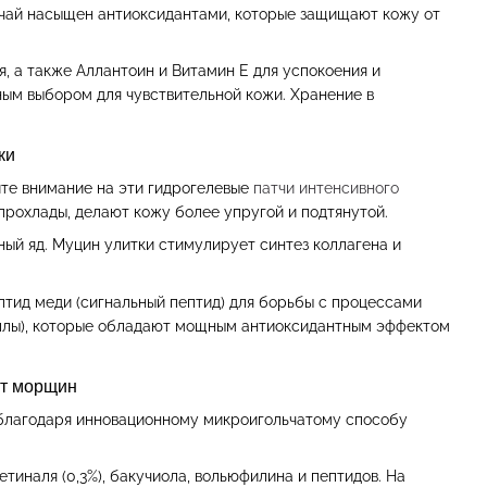
 чай насыщен антиоксидантами, которые защищают кожу от
, а также Аллантоин и Витамин Е для успокоения и
ным выбором для чувствительной кожи. Хранение в
ки
ите внимание на эти гидрогелевые
патчи интенсивного
прохлады, делают кожу более упругой и подтянутой.
ый яд. Муцин улитки стимулирует синтез коллагена и
птид меди (сигнальный пептид) для борьбы с процессами
реллы), которые обладают мощным антиоксидантным эффектом
 от морщин
с благодаря инновационному микроигольчатому способу
тиналя (0,3%), бакучиола, вольюфилина и пептидов. На