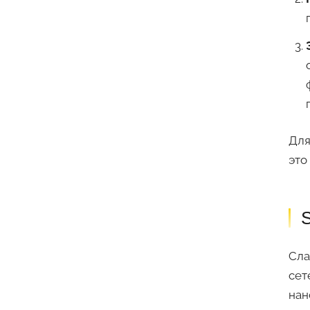
Для
это
S
Сла
сет
нан