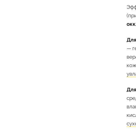
Эфф
(пр
окк
Для
— г
вер
кож
увл
Для
сре
вла
кис
сух