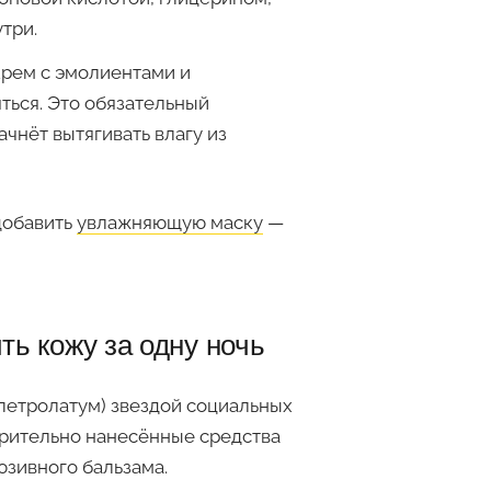
три.
рем с эмолиентами и
ться. Это обязательный
ачнёт вытягивать влагу из
добавить
увлажняющую маску
—
ить кожу за одну ночь
(петролатум) звездой социальных
варительно нанесённые средства
юзивного бальзама.