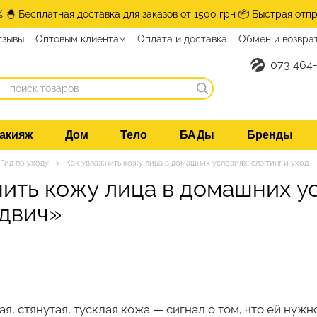
% 🐣 Бесплатная доставка для заказов от 1500 грн 📦 Быстрая отпр
тзывы
Оптовым клиентам
Оплата и доставка
Обмен и возвра
нтакты
073 464-
акияж
Дом
Тело
БАДы
Бренды
Гид по уходу
Как увлажнить кожу лица в домашних условиях: слэггинг и уход
ить кожу лица в домашних у
двич»
ая, стянутая, тусклая кожа — сигнал о том, что ей нуж