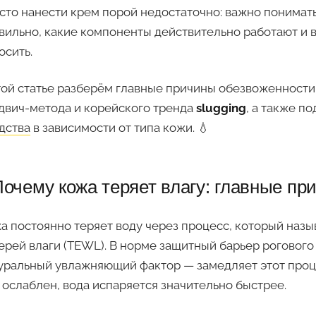
сто нанести крем порой недостаточно: важно понимат
вильно, какие компоненты действительно работают и 
осить.
той статье разберём главные причины обезвоженности
двич-метода и корейского тренда
slugging
, а также 
дства
в зависимости от типа кожи. 💧
очему кожа теряет влагу: главные пр
а постоянно теряет воду через процесс, который наз
ерей влаги (TEWL). В норме защитный барьер рогового
уральный увлажняющий фактор — замедляет этот проц
 ослаблен, вода испаряется значительно быстрее.