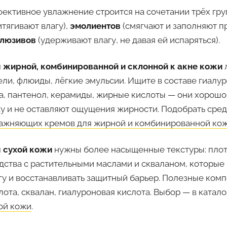
ективное увлажнение строится на сочетании трёх гр
итягивают влагу),
эмолиентов
(смягчают и заполняют п
люзивов
(удерживают влагу, не давая ей испаряться).
 жирной, комбинированной и склонной к акне кожи
ели, флюиды, лёгкие эмульсии. Ищите в составе гиалур
а, пантенол, керамиды, жирные кислоты — они хорошо
у и не оставляют ощущения жирности. Подобрать сред
ажняющих кремов для жирной и комбинированной ко
 сухой кожи
нужны более насыщенные текстуры: плот
дства с растительными маслами и скваланом, которые
гу и восстанавливать защитный барьер. Полезные ком
лота, сквалан, гиалуроновая кислота. Выбор — в катал
ой кожи
.