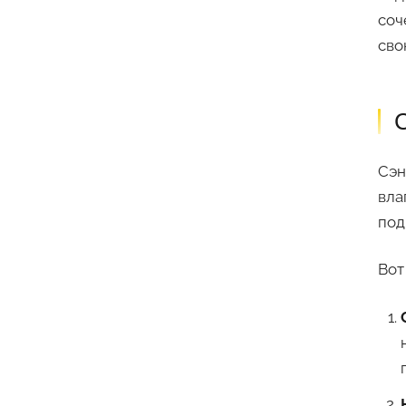
соч
сво
С
Сэн
вла
под
Вот