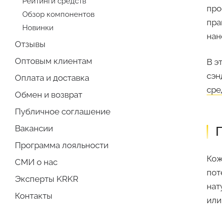
Рейтинги средств
про
Обзор компонентов
пра
Новинки
нан
Отзывы
Оптовым клиентам
В э
сэн
Оплата и доставка
сре
Обмен и возврат
Публичное соглашение
Вакансии
П
Программа лояльности
Кож
СМИ о нас
пот
Эксперты KRKR
нат
Контакты
или