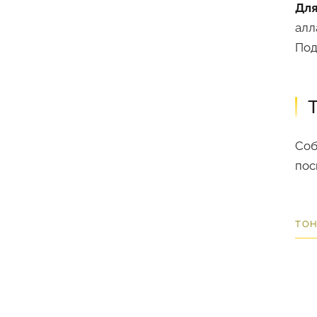
Для
алл
Под
Соб
пос
ТОН