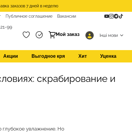
авка заказов 7 дней в неделю
т
Публичное соглашение
Вакансии
21-99
Мой заказ
Інші мови
Акции
Выгодное кря
Хит
Уценка
словиях: скрабирование и
но глубокое увлажнение. Но