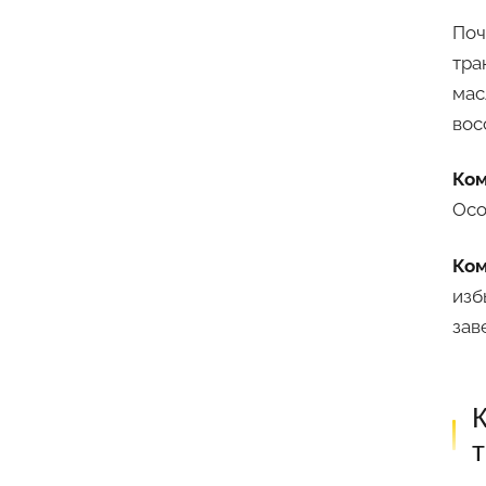
Поч
тра
мас
вос
Ком
Осо
Ком
изб
зав
К
т