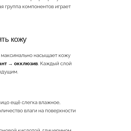
ая группа компонентов играет
ять кожу
я максимально насыщает кожу
ант → окклюзив
. Каждый слой
ыдущим.
лицо ещё слегка влажное,
оличество влаги на поверхности
оновой кислотой, глицерином,