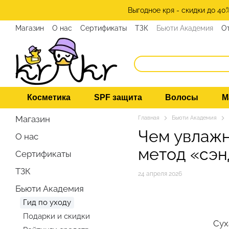
Перейти к основному контенту
Выгодное кря - скидки до 40
Магазин
О нас
Сертификаты
ТЗК
Бьюти Академия
О
Программа лояльности
СМИ о нас
Эксперты KRKR
Ко
Косметика
SPF защита
Волосы
М
Магазин
Главная
Бьюти Академия
Чем увлажн
О нас
метод «сэн
Сертификаты
ТЗК
24 апреля 2026
Бьюти Академия
Гид по уходу
Подарки и скидки
Сух