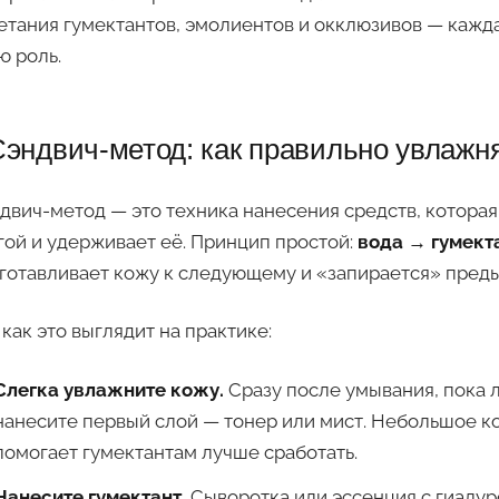
етания гумектантов, эмолиентов и окклюзивов — кажд
ю роль.
эндвич-метод: как правильно увлажн
двич-метод — это техника нанесения средств, котора
гой и удерживает её. Принцип простой:
вода → гумект
готавливает кожу к следующему и «запирается» пред
 как это выглядит на практике:
Слегка увлажните кожу.
Сразу после умывания, пока 
нанесите первый слой — тонер или мист. Небольшое к
помогает гумектантам лучше сработать.
Нанесите гумектант.
Сыворотка или эссенция с гиалур