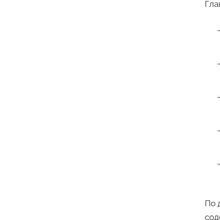
Гла
По 
сод