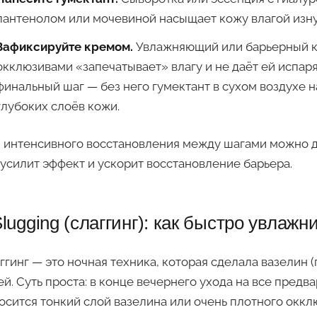
пантенолом или мочевиной насыщает кожу влагой изну
Зафиксируйте кремом.
Увлажняющий или барьерный к
окклюзивами «запечатывает» влагу и не даёт ей испаря
финальный шаг — без него гумектант в сухом воздухе н
глубоких слоёв кожи.
 интенсивного восстановления между шагами можно 
 усилит эффект и ускорит восстановление барьера.
lugging (слаггинг): как быстро увлажн
ггинг — это ночная техника, которая сделала вазелин 
ей. Суть проста: в конце вечернего ухода на все пред
осится тонкий слой вазелина или очень плотного оккл