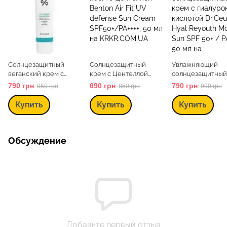
Солнцезащитный
Солнцезащитный
Увлажняющий
веганский крем с
крем с Центеллой
солнцезащитный
центеллой Dr.Ceuracle
Benton Air Fit UV
с гиалуроновой
790 грн
690 грн
790 грн
950 грн
850 грн
990 грн
Cica Regen Vegan Sun
defense Sun Cream
кислотой Dr.Ceur
SPF50+ PA++++, 50 мл
SPF50+/PA++++, 50 мл
Hyal Reyouth Moi
Купить
Купить
Купить
SPF 50+ / PA++++, 
Обсуждение
Добавьте первый отзыв