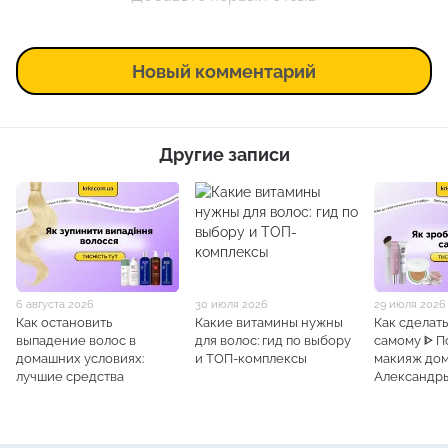
Новый комментарий
Другие записи
6 августа 2026
30 июля 2026
29 июля 2026
Как остановить
Какие витамины нужны
Как сделат
выпадение волос в
для волос: гид по выбору
самому ᐈ 
домашних условиях:
и ТОП-комплексы
макияж дом
лучшие средства
Александр