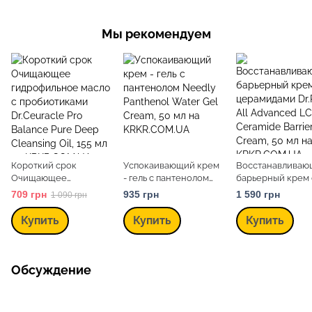
Мы рекомендуем
Короткий срок
Успокаивающий крем
Восстанавливаю
Очищающее
- гель с пантенолом
барьерный крем 
гидрофильное масло с
Needly Panthenol
церамидами Dr.R
709 грн
935 грн
1 590 грн
1 090 грн
пробиотиками
Water Gel Cream, 50 мл
All Advanced LC-
Dr.Ceuracle Pro
Ceramide Barrier
Купить
Купить
Купить
Balance Pure Deep
Cream, 50 мл
Cleansing Oil, 155 мл
Обсуждение