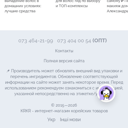
выпадение волос в
для волос: гид по выбору
самому ᐈ 
домашних условиях:
и ТОП-комплексы
макияж дом
лучшие средства
Александр
073 464-21-99
073 404 00 54
(ОПТ)
Контакты
Полная версия сайта
📌 Производитель может обновлять внешний вид упаковки и
перечень ингредиентов. Обновление соответствующей
информации на сайте может занять некоторое время. Перед
использованием рекомендуем ознакомиться с информацией,
указанной непосредственно на этикетке/упаковке.
© 2015—2026
KRKR - интернет-магазин корейских товаров
Укр
Інші мови