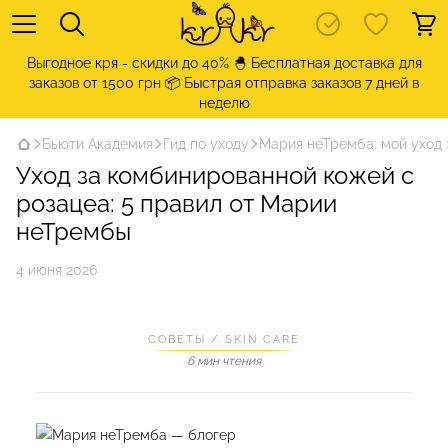
Выгодное кря - скидки до 40% 🐣 Бесплатная доставка для
заказов от 1500 грн 📦 Быстрая отправка заказов 7 дней в
неделю
Бьюти Академия
Гид по уходу
Мария неТремба: мой уход 
Уход за комбинированной кожей с
розацеа: 5 правил от Марии
неТрембы
4 июня 2026
СОВЕТЫ / SKIN CARE
6 мин чтения