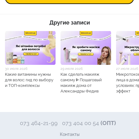
Другие записи
30 июля 2026
29 июля 2026
27 июля 2026
Какие витамины нужны
Как сделать макияж
Микротоков
для волос: гид по выбору
самому ᐈ Пошаговый
лица в дом
и ТОП-комплексы
макияж дома от
условиях: п
Александры Федив
эффект
073 464-21-99
073 404 00 54
(ОПТ)
Контакты