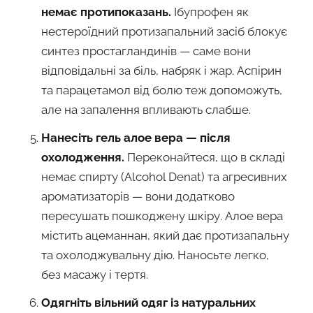
немає протипоказань.
Ібупрофен як
нестероїдний протизапальний засіб блокує
синтез простагландинів — саме вони
відповідальні за біль, набряк і жар. Аспірин
та парацетамол від болю теж допоможуть,
але на запалення впливають слабше.
Нанесіть гель алое вера — після
охолодження.
Переконайтеся, що в складі
немає спирту (Alcohol Denat) та агресивних
ароматизаторів — вони додатково
пересушать пошкоджену шкіру. Алое вера
містить ацеманнан, який дає протизапальну
та охолоджувальну дію. Наносьте легко,
без масажу і тертя.
Одягніть вільний одяг із натуральних