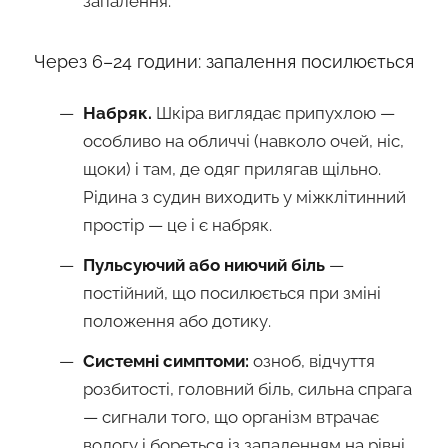
запалення.
Через 6–24 години: запалення посилюється
Набряк.
Шкіра виглядає припухлою —
особливо на обличчі (навколо очей, ніс,
щоки) і там, де одяг прилягав щільно.
Рідина з судин виходить у міжклітинний
простір — це і є набряк.
Пульсуючий або ниючий біль
—
постійний, що посилюється при зміні
положення або дотику.
Системні симптоми:
озноб, відчуття
розбитості, головний біль, сильна спрага
— сигнали того, що організм втрачає
вологу і бореться із запаленням на рівні