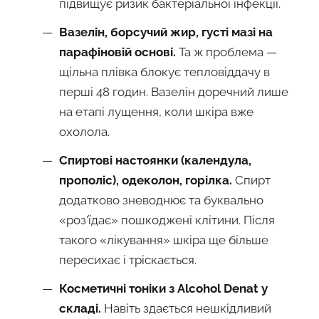
підвищує ризик бактеріальної інфекції.
Вазелін, борсучий жир, густі мазі на
парафіновій основі.
Та ж проблема —
щільна плівка блокує тепловіддачу в
перші 48 годин. Вазелін доречний лише
на етапі лущення, коли шкіра вже
охолола.
Спиртові настоянки (календула,
прополіс), одеколон, горілка.
Спирт
додатково зневоднює та буквально
«роз'їдає» пошкоджені клітини. Після
такого «лікування» шкіра ще більше
пересихає і тріскається.
Косметичні тоніки з Alcohol Denat у
складі.
Навіть здається нешкідливий