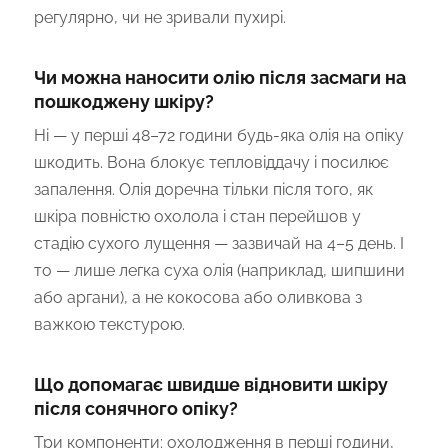
регулярно, чи не зривали пухирі.
Чи можна наносити олію після засмаги на
пошкоджену шкіру?
Ні — у перші 48–72 години будь-яка олія на опіку
шкодить. Вона блокує тепловіддачу і посилює
запалення. Олія доречна тільки після того, як
шкіра повністю охолола і стан перейшов у
стадію сухого лущення — зазвичай на 4–5 день. І
то — лише легка суха олія (наприклад, шипшини
або аргани), а не кокосова або оливкова з
важкою текстурою.
Що допомагає швидше відновити шкіру
після сонячного опіку?
Три компоненти: охолодження в перші години,