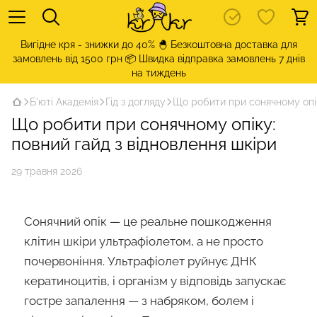
Вигідне кря - знижки до 40% 🐣 Безкоштовна доставка для
замовлень від 1500 грн 📦 Швидка відправка замовлень 7 днів
на тиждень
Б'юті Академія
Гід з догляду
Що робити при сонячному опік
Що робити при сонячному опіку:
повний гайд з відновлення шкіри
29 травня 2026
Сонячний опік — це реальне пошкодження
клітин шкіри ультрафіолетом, а не просто
почервоніння. Ультрафіолет руйнує ДНК
кератиноцитів, і організм у відповідь запускає
гостре запалення — з набряком, болем і