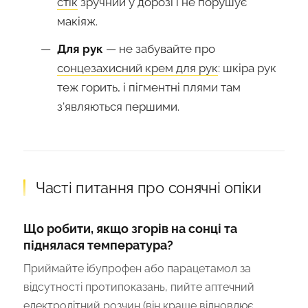
стік
зручний у дорозі і не порушує
макіяж.
Для рук
— не забувайте про
сонцезахисний крем для рук
: шкіра рук
теж горить, і пігментні плями там
з'являються першими.
Часті питання про сонячні опіки
Що робити, якщо згорів на сонці та
піднялася температура?
Приймайте ібупрофен або парацетамол за
відсутності протипоказань, пийте аптечний
електролітний розчин (він краще відновлює