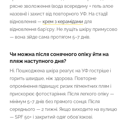
рясне зволоження (вода всередину + гель алое
назовні) і захист від повторного УФ. На стадії
відновлення —
крем з керамідами
для
відновлення бар'єру. Не лущіть шкіру примусово
— вона зійде сама протягом 5–7 днів.
Чи можна після сонячного опіку йти на
пляж наступного дня?
Ні. Пошкоджена шкіра реагує на УФ гостріше і
горить швидше, ніж здорова. Повторне
опромінення підвищує ризик пігментних плям і
прискорює фотостаріння. Після легкого опіку —
мінімум 5–7 днів без прямого сонця. Після
середнього — 2 тижні. Якщо виходите на вулицю
— SPF 50+ і закритий одяг обов'язкові.