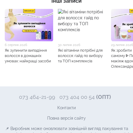
Інші записи
6 серпня 2026
30 липня 2026
29 липня 202
Як зупинити випадіння
Які вітаміни потрібні для
Як зробити
волосся в домашніх
волосся: гайд по вибору
самому ᐈ 
умовах: найкращі засоби
та ТОП комплексів
макіяж вдом
Олександр
073 464-21-99
073 404 00 54
(ОПТ)
Контакти
Повна версія сайту
📌 Виробник може оновлювати зовнішній вигляд пакування та