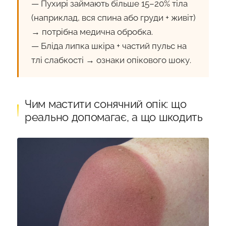
— Пухирі займають більше 15–20% тіла
(наприклад, вся спина або груди + живіт)
→ потрібна медична обробка.
— Бліда липка шкіра + частий пульс на
тлі слабкості → ознаки опікового шоку.
Чим мастити сонячний опік: що
реально допомагає, а що шкодить