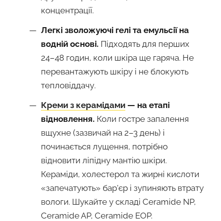
концентрації.
Легкі зволожуючі гелі та емульсії на
водній основі.
Підходять для перших
24–48 годин, коли шкіра ще гаряча. Не
перевантажують шкіру і не блокують
тепловіддачу.
Креми з керамідами
— на етапі
відновлення.
Коли гостре запалення
вщухне (зазвичай на 2–3 день) і
починається лущення, потрібно
відновити ліпідну мантію шкіри.
Кераміди, холестерол та жирні кислоти
«запечатують» бар'єр і зупиняють втрату
вологи. Шукайте у складі Ceramide NP,
Ceramide AP, Ceramide EOP.