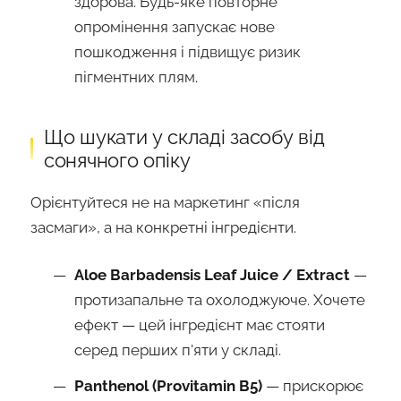
здорова. Будь-яке повторне
опромінення запускає нове
пошкодження і підвищує ризик
пігментних плям.
Що шукати у складі засобу від
сонячного опіку
Орієнтуйтеся не на маркетинг «після
засмаги», а на конкретні інгредієнти.
Aloe Barbadensis Leaf Juice / Extract
—
протизапальне та охолоджуюче. Хочете
ефект — цей інгредієнт має стояти
серед перших п'яти у складі.
Panthenol (Provitamin B5)
— прискорює