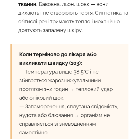
тканин.
Бавовна, льон, шовк — вони
дихають і не створюють тертя. Синтетика та
обтислі речі тримають тепло і механічно
дратують запалену шкіру.
Коли терміново до лікаря або
викликати швидку (103):
— Температура вище 38,5°C і не
збивається жарознижувальними
протягом 1–2 годин → тепловий удар
або опіковий шок.
— Запаморочення, сплутана свідомість,
нудота або блювання → організм не
справляється зі зневодненням
самостійно.