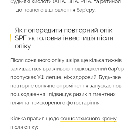
будь-які кислоти (AHA, BHA, PHA) та ретинол
— до повного відновлення бар'єру.
Як попередити повторний опік:
SPF як головна інвестиція після
опіку
Після сонячного опіку шкіра ще кілька тижнів
залишається вразливою: пошкоджений бар'єр
пропускає УФ легше, ніж здоровий. Будь-яке
повторне сонячне опромінення запускає нові
пошкодження і підвищує ризик пігментних
плям та прискореного фотостаріння.
Кілька правил щодо
сонцезахисного крему
після опіку: