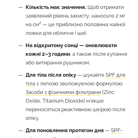
Кількість має значення.
Щоб отримати
заявлений рівень захисту, наносьте 2 мг
на см² — це приблизно половина чайної
ложки для обличчя і шиї.
На відкритому сонці — оновлювати
кожні 2–3 години
, а також після купання
або витирання рушником.
Для тіла після опіку
— шукайте
SPF для
тіла
з легкою зволожуючою формулою.
Засоби з фізичними фільтрами
(Zinc
Oxide, Titanium Dioxide) м'якше
переносяться реактивною шкірою після
опіку.
Для поновлення протягом дня
—
SPF-