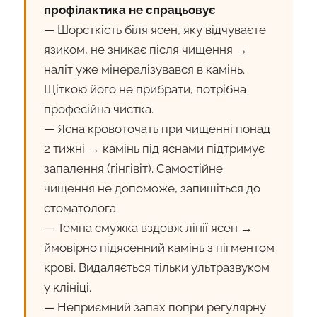
профілактика не спрацьовує
— Шорсткість біля ясен, яку відчуваєте
язиком, не зникає після чищення →
наліт уже мінералізувався в камінь.
Щіткою його не прибрати, потрібна
професійна чистка.
— Ясна кровоточать при чищенні понад
2 тижні → камінь під яснами підтримує
запалення (гінгівіт). Самостійне
чищення не допоможе, запишіться до
стоматолога.
— Темна смужка вздовж лінії ясен →
ймовірно підясенний камінь з пігментом
крові. Видаляється тільки ультразвуком
у клініці.
— Неприємний запах попри регулярну