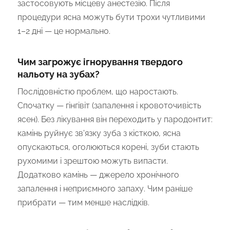
застосовують місцеву анестезію. Після
процедури ясна можуть бути трохи чутливими
1–2 дні — це нормально.
Чим загрожує ігнорування твердого
нальоту на зубах?
Послідовністю проблем, що наростають.
Спочатку — гінгівіт (запалення і кровоточивість
ясен). Без лікування він переходить у пародонтит:
камінь руйнує зв'язку зуба з кісткою, ясна
опускаються, оголюються корені, зуби стають
рухомими і зрештою можуть випасти.
Додатково камінь — джерело хронічного
запалення і неприємного запаху. Чим раніше
прибрати — тим менше наслідків.