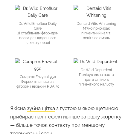
Dr. Wild Emofluor Daily
Dentaid Vitis Whitening
Care
М'яко прибирає
Зі стабільним фторидом
пігментний наліт,
олова для щоденного
освітлює емаль
захисту емалі
Dr. Wild Depurdent
Полірувальна паста
Curaprox Enzycal 950
проти стійкого
Ферментна паста з
пігментного нальоту
фтором і низьким RDA 30
Якісна
зубна щітка
з густою м'якою щетиною
прибирає наліт ефективніше за рідку жорстку
— більше точок контакту при меншому
травмуванні ясен.