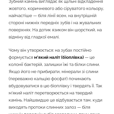
Зубний камінь виглядає як щільні відкладення
жовтого, коричневого або сіруватого кольору,
найчастіше — біля лінії ясен, на внутрішній
стороні нижніх передніх зубів і на жувальних
поверхнях. На дотик язиком він шорсткий, на
відміну від гладкої емалі.
Чому він утворюється: на зубах постійно
формується
м'який наліт (біоплівка)
— це
колонії бактерій, залишки їжі та білки слини.
Якщо його не прибирати, мінерали зі слини
(переважно кальцію фосфат) починають
вбудовуватися в цю біоплівку і твердять її. Так
м'який наліт перетворюється на твердий
камінь. Найшвидше це відбувається там, куди
виходять протоки слинних залоз — біля