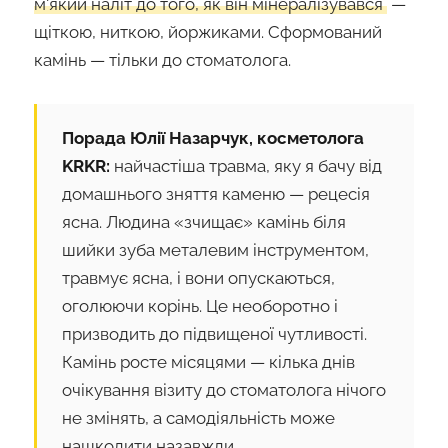
м'який наліт до того, як він мінералізувався
—
щіткою, ниткою, йоржиками. Сформований
камінь — тільки до стоматолога.
Порада Юлії Назарчук, косметолога
KRKR:
найчастіша травма, яку я бачу від
домашнього зняття каменю — рецесія
ясна. Людина «зчищає» камінь біля
шийки зуба металевим інструментом,
травмує ясна, і вони опускаються,
оголюючи корінь. Це необоротно і
призводить до підвищеної чутливості.
Камінь росте місяцями — кілька днів
очікування візиту до стоматолога нічого
не змінять, а самодіяльність може
нашкодити назавжди.