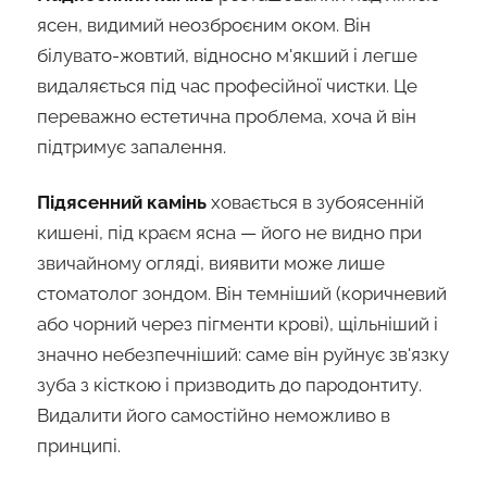
ясен, видимий неозброєним оком. Він
білувато-жовтий, відносно м'якший і легше
видаляється під час професійної чистки. Це
переважно естетична проблема, хоча й він
підтримує запалення.
Підясенний камінь
ховається в зубоясенній
кишені, під краєм ясна — його не видно при
звичайному огляді, виявити може лише
стоматолог зондом. Він темніший (коричневий
або чорний через пігменти крові), щільніший і
значно небезпечніший: саме він руйнує зв'язку
зуба з кісткою і призводить до пародонтиту.
Видалити його самостійно неможливо в
принципі.