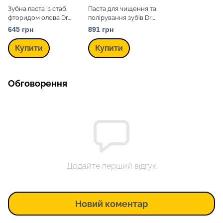
Зубна паста із стаб.
Паста для чищення та
фторидом олова Dr.
полірування зубів Dr.
Wild Emofluor Daily
Wild Depurdent, 75 мл
645 грн
891 грн
Care, 75 мл
Купити
Купити
Обговорення
Додайте перший відгук
Новий коментар