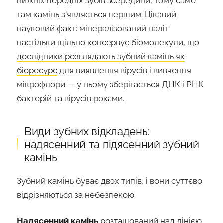
нижніх передніх зубів зсередини, тому саме
там камінь з'являється першим. Цікавий
науковий факт: мінералізований наліт
настільки щільно консервує біомолекули, що
дослідники розглядають зубний камінь як
біоресурс
для виявлення вірусів і вивчення
мікрофлори — у ньому зберігається ДНК і РНК
бактерій та вірусів роками.
Види зубних відкладень:
надясенний та підясенний зубний
камінь
Зубний камінь буває двох типів, і вони суттєво
відрізняються за небезпекою.
Надясенний камінь
розташований над лінією