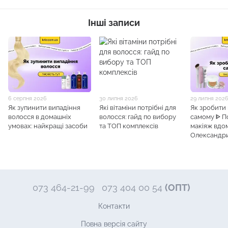
Інші записи
6 серпня 2026
30 липня 2026
29 липня 202
Як зупинити випадіння
Які вітаміни потрібні для
Як зробити
волосся в домашніх
волосся: гайд по вибору
самому ᐈ 
умовах: найкращі засоби
та ТОП комплексів
макіяж вдом
Олександр
073 464-21-99
073 404 00 54
(ОПТ)
Контакти
Повна версія сайту