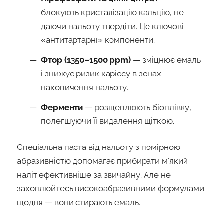
блокують кристалізацію кальцію, не
даючи нальоту твердіти. Це ключові
«антитартарні» компоненти.
Фтор (1350–1500 ppm)
— зміцнює емаль
і знижує ризик карієсу в зонах
накопичення нальоту.
Ферменти
— розщеплюють біоплівку,
полегшуючи її видалення щіткою.
Спеціальна
паста від нальоту
з помірною
абразивністю допомагає прибирати м'який
наліт ефективніше за звичайну. Але не
захоплюйтесь високоабразивними формулами
щодня — вони стирають емаль.