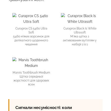
Curaprox CS 5460 Ultra
Curaprox Black Is White
Soft
Ultrasoft
5460 м'яких ворсинок для
М'яка щітка з
делікатного щоденного
активованим вугіллям у
чищення
наборі 2 в 1
Marvis Toothbrush Medium
Щітка середньої
жорсткості для здорових
ясен
Сигнали несумісності: коли