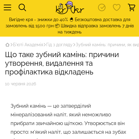
Вигідне кря - знижки до 40% 🐣 Безкоштовна доставка для
замовлень від 1500 грн 📦 Швидка відправка замовлень 7 днів
на тиждень
Б'юті Академія
Гід з догляду
Зубний камінь: причини, як в
Що таке зубний камінь: причини
утворення, видалення та
профілактика відкладень
10 червня 2026
Зубний камінь — це затверділий
мінералізований наліт, який неможливо
прибрати звичайною щіткою. Утворюється він
просто: м'який наліт, що залишається на зубах