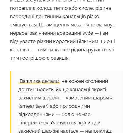
потрапляє холод, тепло або кисле, рідина
всередині дентинних канальців різко
зміщується. Це зміщення механічно активує
нервові закінчення всередині зуба — і ви
відчуваєте різкий короткий біль. Чим ширші
канальці — тим сильніше рідина рухається і
тим гострішою є реакція.
Важлива деталь:
не кожен оголений
дентин болить. Якщо канальці вкриті
захисним шаром — «змазаним шаром»
(smear layer) або природними
відкладеннями — болю немає.
Гіперестезія з'являється, коли цей
захисний шар знімається — наприклад,