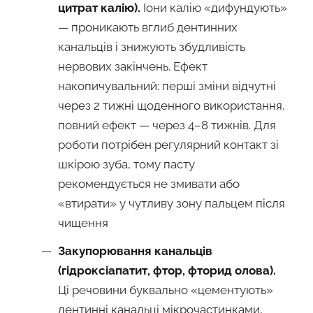
цитрат калію).
Іони калію «дифундують»
— проникають вглиб дентинних
канальців і знижують збудливість
нервових закінчень. Ефект
накопичувальний: перші зміни відчутні
через 2 тижні щоденного використання,
повний ефект — через 4–8 тижнів. Для
роботи потрібен регулярний контакт зі
шкірою зуба, тому пасту
рекомендується не змивати або
«втирати» у чутливу зону пальцем після
чищення
Закупорювання канальців
(гідроксіапатит, фтор, фторид олова).
Ці речовини буквально «цементують»
дентинні канальці мікрочастинками,