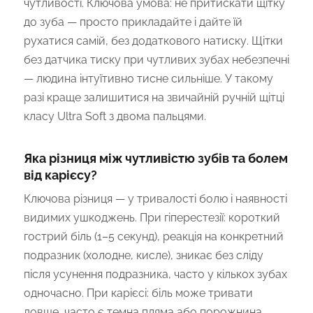
чутливості. Ключова умова: не притискати щітку
до зуба — просто прикладайте і дайте їй
рухатися самій, без додаткового натиску. Щітки
без датчика тиску при чутливих зубах небезпечні
— людина інтуїтивно тисне сильніше. У такому
разі краще залишитися на звичайній ручній щітці
класу Ultra Soft з двома пальцями.
Яка різниця між чутливістю зубів та болем
від карієсу?
Ключова різниця — у тривалості болю і наявності
видимих ушкоджень. При гіперестезії: короткий
гострий біль (1–5 секунд), реакція на конкретний
подразник (холодне, кисле), зникає без сліду
після усунення подразника, часто у кількох зубах
одночасно. При карієсі: біль може тривати
довше, часто є темна пляма або порожнина,