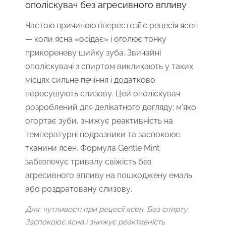
ополіскувач без агресивного впливу
Частою причиною гіперестезії є рецесія ясен
— коли ясна «осідає» і оголює тонку
прикореневу шийку зуба. Звичайні
ополіскувачі з спиртом викликають у таких
місцях сильне печіння і додатково
пересушують слизову. Цей ополіскувач
розроблений для делікатного догляду: м'яко
огортає зуби, знижує реактивність на
температурні подразники та заспокоює
тканини ясен. Формула Gentle Mint
забезпечує тривалу свіжість без
агресивного впливу на пошкоджену емаль
або роздратовану слизову.
Для: чутливості при рецесії ясен. Без спирту.
Заспокоює ясна і знижує реактивність.