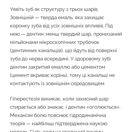
Уявіть зуб як структуру з трьох шарів.
Зовнішній — тверда емаль, яка захищає
коронку зуба від усіх зовнішніх впливів. Під
нею — дентин: менш твердий шар, пронизаний
мільйонами мікроскопічних трубочок
(дентинних канальців), що йдуть від поверхні
зуба до нерва всередині. У здоровому зубі
дентин закритий емаллю або цементом
(цемент вкриває корінь), тому ці канальці не
контактують із зовнішнім середовищем.
Гіперестезія виникає, коли захисний шар
стирається або зникає, і дентин «оголюється».
Механізм болю пояснює гідродинамічна
теорія — найбільш підтверджена наукою
модель. Суть: коли на оголений дентин