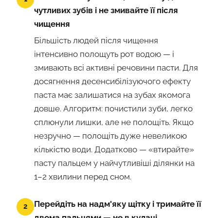
чутливих зубів і не змивайте її після
чищення
Більшість людей після чищення
інтенсивно полощуть рот водою — і
змивають всі активні речовини пасти. Для
досягнення десенсибілізуючого ефекту
паста має залишатися на зубах якомога
довше. Алгоритм: почистили зуби, легко
сплюнули лишки, але не полощіть. Якщо
незручно — полощіть дуже невеликою
кількістю води. Додатково — «втирайте»
пасту пальцем у найчутливіші ділянки на
1–2 хвилини перед сном.
Перейдіть на надм'яку щітку і тримайте її
2
двома пальцями — не в кулаці