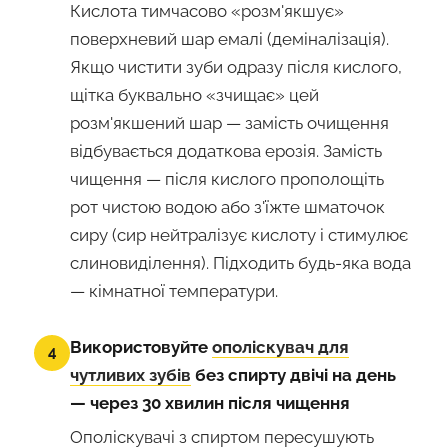
Кислота тимчасово «розм'якшує»
поверхневий шар емалі (деміналізація).
Якщо чистити зуби одразу після кислого,
щітка буквально «зчищає» цей
розм'якшений шар — замість очищення
відбувається додаткова ерозія. Замість
чищення — після кислого прополощіть
рот чистою водою або з'їжте шматочок
сиру (сир нейтралізує кислоту і стимулює
слиновиділення). Підходить будь-яка вода
— кімнатної температури.
Використовуйте
ополіскувач для
4
чутливих зубів
без спирту двічі на день
— через 30 хвилин після чищення
Ополіскувачі з спиртом пересушують