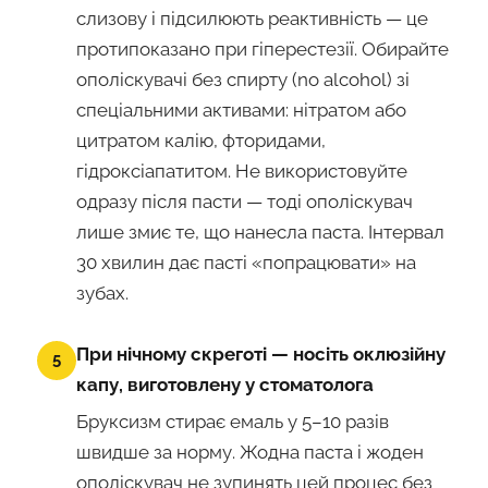
слизову і підсилюють реактивність — це
протипоказано при гіперестезії. Обирайте
ополіскувачі без спирту (no alcohol) зі
спеціальними активами: нітратом або
цитратом калію, фторидами,
гідроксіапатитом. Не використовуйте
одразу після пасти — тоді ополіскувач
лише змиє те, що нанесла паста. Інтервал
30 хвилин дає пасті «попрацювати» на
зубах.
При нічному скреготі — носіть оклюзійну
5
капу, виготовлену у стоматолога
Бруксизм стирає емаль у 5–10 разів
швидше за норму. Жодна паста і жоден
ополіскувач не зупинять цей процес без