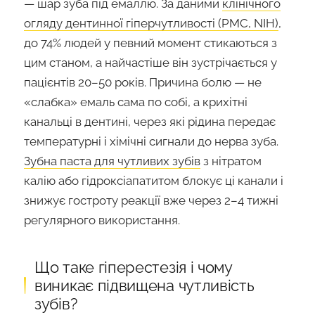
— шар зуба під емаллю. За даними
клінічного
огляду дентинної гіперчутливості (PMC, NIH)
,
до 74% людей у певний момент стикаються з
цим станом, а найчастіше він зустрічається у
пацієнтів 20–50 років. Причина болю — не
«слабка» емаль сама по собі, а крихітні
канальці в дентині, через які рідина передає
температурні і хімічні сигнали до нерва зуба.
Зубна паста для чутливих зубів
з нітратом
калію або гідроксіапатитом блокує ці канали і
знижує гостроту реакції вже через 2–4 тижні
регулярного використання.
Що таке гіперестезія і чому
виникає підвищена чутливість
зубів?