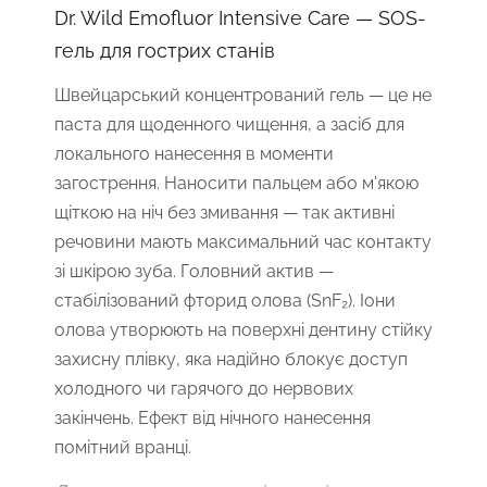
Dr. Wild Emofluor Intensive Care — SOS-
гель для гострих станів
Швейцарський концентрований гель — це не
паста для щоденного чищення, а засіб для
локального нанесення в моменти
загострення. Наносити пальцем або м'якою
щіткою на ніч без змивання — так активні
речовини мають максимальний час контакту
зі шкірою зуба. Головний актив —
стабілізований фторид олова (SnF₂). Іони
олова утворюють на поверхні дентину стійку
захисну плівку, яка надійно блокує доступ
холодного чи гарячого до нервових
закінчень. Ефект від нічного нанесення
помітний вранці.