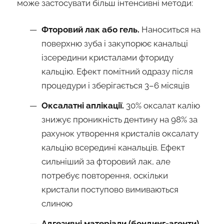
може застосувати більш інтенсивні методи:
Фторовий лак або гель.
Наноситься на
поверхню зуба і закупорює канальці
ізсередини кристалами фториду
кальцію. Ефект помітний одразу після
процедури і зберігається 3–6 місяців
Оксалатні аплікації.
30% оксалат калію
знижує проникність дентину на 98% за
рахунок утворення кристалів оксалату
кальцію всередині канальців. Ефект
сильніший за фторовий лак, але
потребує повторення, оскільки
кристали поступово вимиваються
слиною
Адгезивні матеріали (бондинг-агенти).