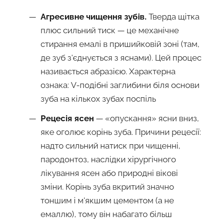
Агресивне чищення зубів.
Тверда щітка
плюс сильний тиск — це механічне
стирання емалі в пришийковій зоні (там,
де зуб з'єднується з яснами). Цей процес
називається абразією. Характерна
ознака: V-подібні заглибини біля основи
зуба на кількох зубах поспіль
Рецесія ясен
— «опускання» ясни вниз,
яке оголює корінь зуба. Причини рецесії:
надто сильний натиск при чищенні,
пародонтоз, наслідки хірургічного
лікування ясен або природні вікові
зміни. Корінь зуба вкритий значно
тоншим і м'якшим цементом (а не
емаллю), тому він набагато більш