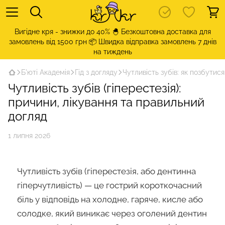
Вигідне кря - знижки до 40% 🐣 Безкоштовна доставка для
замовлень від 1500 грн 📦 Швидка відправка замовлень 7 днів
на тиждень
Б'юті Академія
Гід з догляду
Чутливість зубів: як позбутися
Чутливість зубів (гіперестезія):
причини, лікування та правильний
догляд
1 липня 2026
Чутливість зубів (гіперестезія, або дентинна
гіперчутливість) — це гострий короткочасний
біль у відповідь на холодне, гаряче, кисле або
солодке, який виникає через оголений дентин