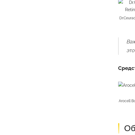
Dr.Ceura
Важ
это
Средст
Arocell B
Об