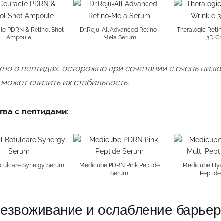
cle PDRN & Retinol Shot
Dr.Reju-All Advanced Retino-
Theralogic Reti
Ampoule
Mela Serum
3D C
но о пептидах: осторожно при сочетании с очень низк
 может снизить их стабильность.
ва с пептидами:
otulcare Synergy Serum
Medicube PDRN Pink Peptide
Medicube Hya
Serum
Peptid
езвоживание и ослабление барьер