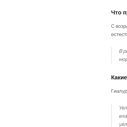
Что п
С возр
естест
В р
мор
Какие
Гиалур
Увл
вла
увл