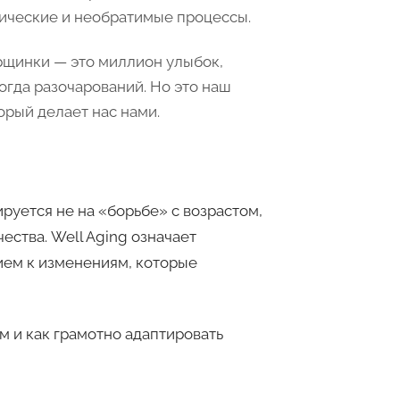
ические и необратимые процессы.
щинки — это миллион улыбок,
огда разочарований. Но это наш
орый делает нас нами.
ируется не на «борьбе» с возрастом,
ества. Well Aging означает
ием к изменениям, которые
м и как грамотно адаптировать