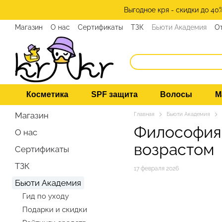
Перейти к основному контенту
Выгодное кря - скидки до 40
Магазин
О нас
Сертификаты
ТЗК
Бьюти Академия
О
Программа лояльности
СМИ о нас
Эксперты KRKR
Ко
Косметика
SPF защита
Волосы
М
Магазин
Главная
Бьюти Академия
Философия 
О нас
возрастом
Сертификаты
ТЗК
17 февраля 2026
Бьюти Академия
Гид по уходу
Подарки и скидки