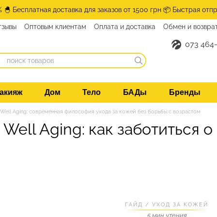
% 🐣 Бесплатная доставка для заказов от 1500 грн 📦 Быстрая отпр
тзывы
Оптовым клиентам
Оплата и доставка
Обмен и возвра
нтакты
073 464-
акияж
Дом
Тело
БАДы
Бренды
Well Aging: современная философия ухода за кожей без борьбы с возрастом
Well Aging: как заботиться о
ГАЙД / УХОД ЗА КОЖЕЙ
5 мин чтения