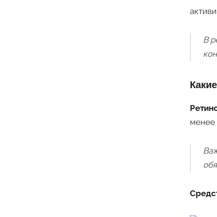
активи
В р
кон
Какие
Ретин
менее 
Важ
обя
Средс