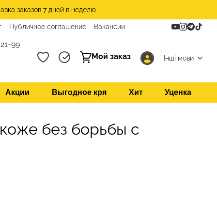
авка заказов 7 дней в неделю
т
Публичное соглашение
Вакансии
21-99
Мой заказ
Інші мови
Акции
Выгодное кря
Хит
Уценка
 коже без борьбы с