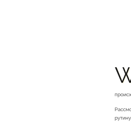
происх
Рассмо
рутину