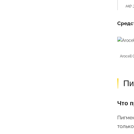
не 
Средс
Arocell
Пи
Что п
Пигмен
только