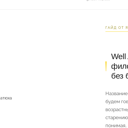
ГАЙД ОТ 
Well
фило
без 
Название 
будем го
возрастн
старению
понимая,