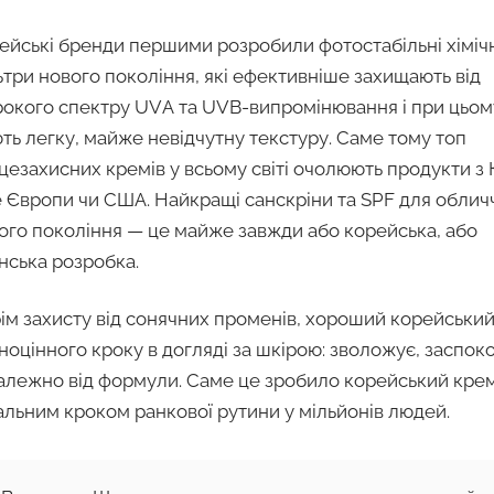
ейські бренди першими розробили фотостабільні хіміч
ьтри нового покоління, які ефективніше захищають від
окого спектру UVА та UVB-випромінювання і при цьом
ть легку, майже невідчутну текстуру. Саме тому топ
цезахисних кремів у всьому світі очолюють продукти з 
е Європи чи США. Найкращі санскріни та SPF для облич
ого покоління — це майже завжди або корейська, або
нська розробка.
ім захисту від сонячних променів, хороший корейськи
ноцінного кроку в догляді за шкірою: зволожує, заспок
алежно від формули. Саме це зробило корейський крем
альним кроком ранкової рутини у мільйонів людей.