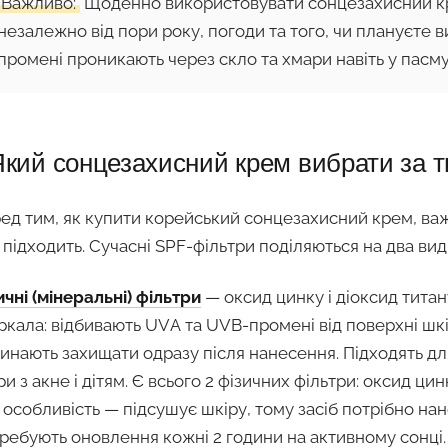
Важливо:
Щоденно використовувати сонцезахисний кр
незалежно від пори року, погоди та того, чи плануєте 
промені проникають через скло та хмари навіть у пасм
кий сонцезахисний крем вибрати за 
ед тим, як купити корейський сонцезахисний крем, важл
 підходить. Сучасні SPF-фільтри поділяються на два вид
ичні (мінеральні) фільтри
— оксид цинку і діоксид тита
ркала: відбивають UVА та UVB-промені від поверхні шкі
инають захищати одразу після нанесення. Підходять для
ри з акне і дітям. Є всього 2 фізичних фільтри: оксид ци
 особливість — підсушує шкіру, тому засіб потрібно на
ребують оновлення кожні 2 години на активному сонці.