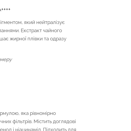
++++
ігментом, який нейтралізує
ипаннями. Екстракт чайного
шає жирної плівки та одразу
ймеру
рмулою, яка рівномірно
ичних фільтрів. Містить доглядові
енол і ніацинамід. Підходить для