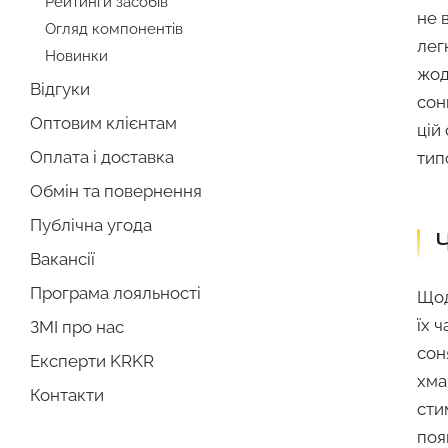
Рейтинги засобів
не 
Огляд компонентів
лег
Новинки
жод
Відгуки
сон
Оптовим клієнтам
цій
Оплата і доставка
тип
Обмін та повернення
Публічна угода
Ч
Вакансії
Програма лояльності
Щод
їх 
ЗМІ про нас
сон
Експерти KRKR
хма
Контакти
сти
поя