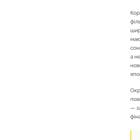
Кор
філ
шир
маю
сон
а н
нов
япо
Окр
пов
— з
фін