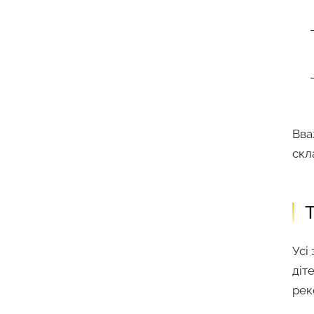
Вва
скла
Т
Усі
діт
рек