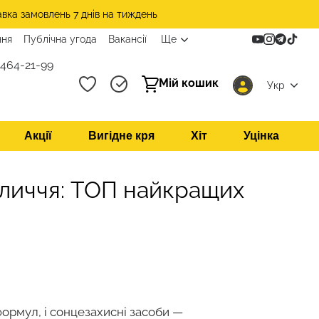
авка замовлень 7 днів на тиждень
ння
Публічна угода
Вакансії
Ще
 464-21-99
Мій кошик
Укр
Акції
Вигідне кря
Хіт
Уцінка
личчя: ТОП найкращих
формул, і
сонцезахисні засоби
—