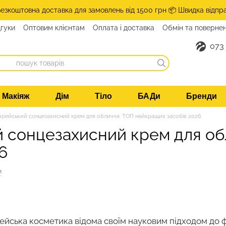
Безкоштовна доставка для замовлень від 1500 грн 📦 Швидка відпр
дгуки
Оптовим клієнтам
Оплата і доставка
Обмін та поверне
073
Макіяж
Дім
Тіло
БАДи
Бренди
орейський сонцезахисний крем для обличчя: ТОП найкращих засобів 2026
 сонцезахисний крем для об
6
я
ейська косметика відома своїм науковим підходом до 