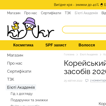
Перейти до основного контенту
Вигідне кря - знижки до 40% 🐣 
Магазин
Про нас
Сертифікати
ТЗК
Б'юті Академія
Ві
Косметика
SPF захист
Волосся
Магазин
Головна
Б'юті Академія
К
Корейський
Про нас
засобів 202
Сертифікати
ТЗК
2 коментар
25 квітня 2022
Б'юті Академія
Гід з догляду
Подарунки та знижки
Кор