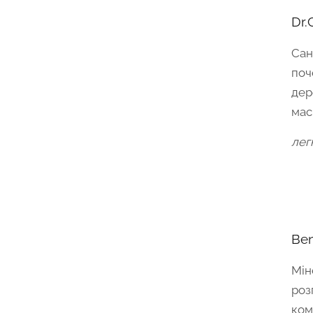
Dr.
Сан
поч
дер
мас
лег
Ben
Мін
роз
ком