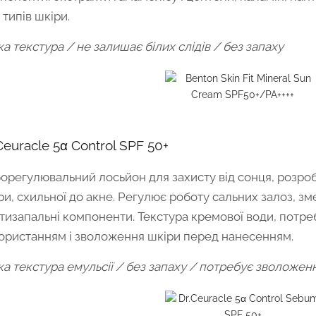
 типів шкіри.
ка текстура / не залишає білих слідів / без запаху
Ceuracle 5α Control SPF 50+
орегулювальний лосьйон для захисту від сонця, розро
ри, схильної до акне. Регулює роботу сальних залоз, з
тизапальні компоненти. Текстура кремової води, потр
ористанням і зволоження шкіри перед нанесенням.
ка текстура емульсії / без запаху / потребує зволоже