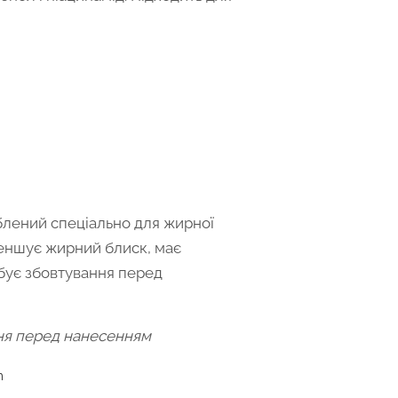
блений спеціально для жирної
меншує жирний блиск, має
ебує збовтування перед
ння перед нанесенням