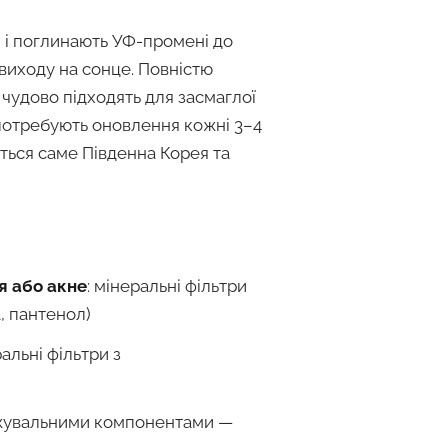
 і поглинають УФ-промені до
 виходу на сонце. Повністю
, чудово підходять для засмаглої
і потребують оновлення кожні 3–4
ться саме Південна Корея та
я або акне
: мінеральні фільтри
, пантенол)
ральні фільтри з
оложувальними компонентами —