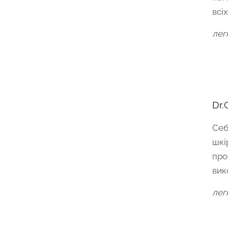
всіх
лег
Dr.
Себ
шкі
про
вик
лег