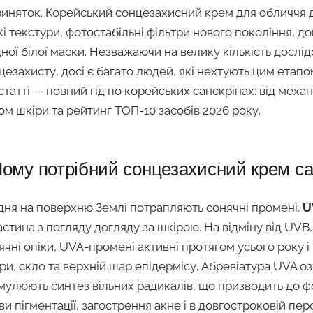
виняток. Корейський сонцезахисний крем для обличчя да
кі текстури, фотостабільні фільтри нового покоління, д
ної білої маски. Незважаючи на велику кількість дослі
цезахисту, досі є багато людей, які нехтують цим етапо
 статті — повний гід по корейських санскрінах: від механі
ом шкіри та рейтинг ТОП-10 засобів 2026 року.
ому потрібний сонцезахисний крем са
ня на поверхню Землі потрапляють сонячні промені.
U
частина з погляду догляду за шкірою. На відміну від UV
ячні опіки, UVA-промені активні протягом усього року і
ри, скло та верхній шар епідермісу. Абревіатура UVA оз
мулюють синтез вільних радикалів, що призводить до фо
ви пігментації, загострення акне і в довгостроковій пер