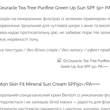
Ceuracle Tea Tree Purifine Green Up Sun SPF 50+ PA
скрін на мінеральних фільтрах із зеленим праймером-п
ервоніння. Ідеальний для чутливої шкіри з акне та вис
ева надає протизапальну дію, не забиває пори. Не зали
кує нерівності тону.
ка текстура / без білих слідів / без запаху / ефект пра
ton Skin Fit Mineral Sun Cream SPF50+/PA++++
еральний сонцезахисний крем Benton із унікальною фо
поділяється і не залишає білої маски — рідкість для фіз
поненти: екстракти гамамелісу і центели, каламін, пант