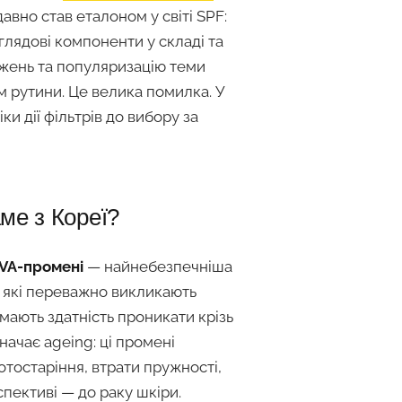
вно став еталоном у світі SPF:
оглядові компоненти у складі та
джень та популяризацію теми
м рутини. Це велика помилка. У
ки дії фільтрів до вибору за
ме з Кореї?
VA-промені
— найнебезпечніша
B, які переважно викликають
 мають здатність проникати крізь
начає ageing: ці промені
тостаріння, втрати пружності,
спективі — до раку шкіри.