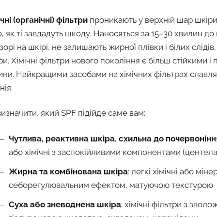
ічні (органічні) фільтри
проникають у верхній шар шкіри
о, як ті завдадуть шкоду. Наносяться за 15–30 хвилин до
зорі на шкірі, не залишають жирної плівки і білих слідів
ри. Хімічні фільтри нового покоління є більш стійкими 
ини. Найкращими засобами на хімічних фільтрах славля
нія.
визначити, який SPF підійде саме вам:
Чутлива, реактивна шкіра, схильна до почервонінн
або хімічні з заспокійливими компонентами (центела
Жирна та комбінована шкіра
: легкі хімічні або міне
себорегулювальним ефектом, матуючою текстурою
Суха або зневоднена шкіра
: хімічні фільтри з зв