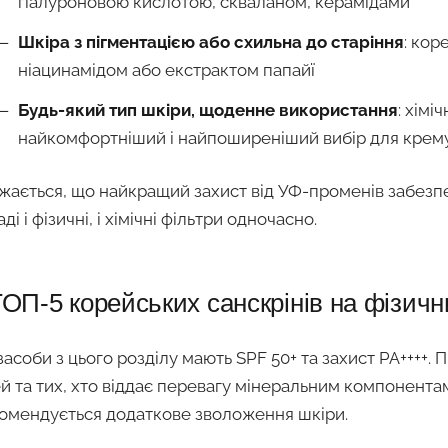
гіалуроновою кислотою, скваланом, керамідами
Шкіра з пігментацією або схильна до старіння
: кор
ніацинамідом або екстрактом папайї
Будь-який тип шкіри, щоденне використання
: хімі
найкомфортніший і найпоширеніший вибір для крему
жається, що найкращий захист від УФ-променів забезпе
ді і фізичні, і хімічні фільтри одночасно.
ОП-5 корейських санскрінів на фізичн
 засоби з цього розділу мають SPF 50+ та захист PA++++. 
ей та тих, хто віддає перевагу мінеральним компонент
омендується додаткове зволоження шкіри.