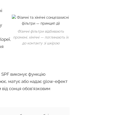
ні
у
Фізичні фільтри відбивають
промені, хімічні — поглинають їх
Кореї,
до контакту зі шкірою
чя
й SPF виконує функцію
оює, матує або надає glow-ефект
 від сонця обов'язковим