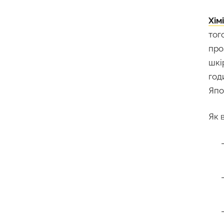
Хім
тог
про
шкі
год
Япо
Як 