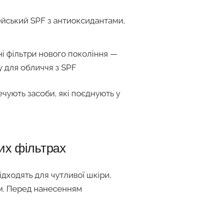
ейський SPF з антиоксидантами,
чні фільтри нового покоління —
 для обличчя з SPF
чують засоби, які поєднують у
их фільтрах
Підходять для чутливої шкіри,
ам. Перед нанесенням