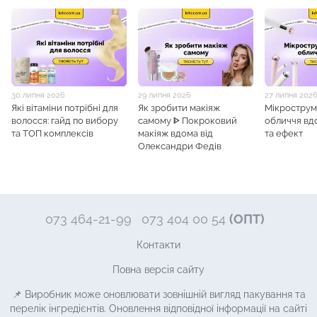
30 липня 2026
29 липня 2026
27 липня 202
Які вітаміни потрібні для
Як зробити макіяж
Мікрострум
волосся: гайд по вибору
самому ᐈ Покроковий
обличчя вд
та ТОП комплексів
макіяж вдома від
та ефект
Олександри Федів
073 464-21-99
073 404 00 54
(ОПТ)
Контакти
Повна версія сайту
📌 Виробник може оновлювати зовнішній вигляд пакування та
перелік інгредієнтів. Оновлення відповідної інформації на сайті