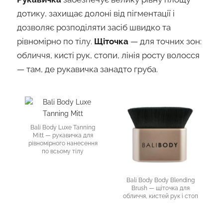
дотику, захищає долоні від пігментації і
дозволяє розподіляти засіб швидко та
рівномірно по тілу.
Щіточка
— для точних зон:
обличчя, кисті рук, стопи, лінія росту волосся
— там, де рукавичка занадто груба.
Bali Body Luxe Tanning
Mitt
— рукавичка для
рівномірного нанесення
по всьому тілу
Bali Body Body Blending
Brush
— щіточка для
обличчя, кистей рук і стоп