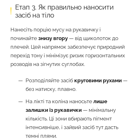
Етап 3. Як правильно наносити
засіб на тіло
Нанесіть порцію мусу на рукавичку і
починайте
знизу вгору
— від щиколоток до
плечей. Цей напрямок забезпечує природний
перехід тону і мінімізує ризик горизонтальних
розводів на зігнутих суглобах.
Розподіляйте засіб
круговими рухами
—
без натиску, плавно.
На лікті та коліна наносьте
лише
залишки із рукавички
— мінімальну
кількість. Ці зони вбирають пігмент
інтенсивніше, і зайвий засіб тут дасть
темні плями.