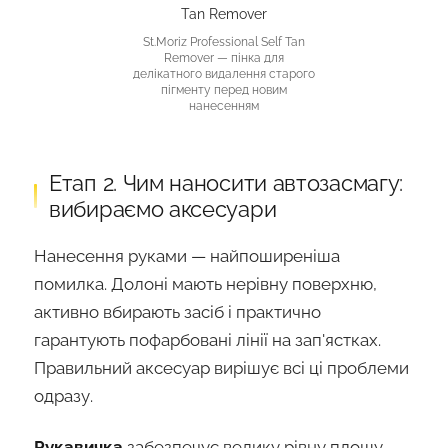
St.Moriz Professional Self Tan
Remover
— пінка для
делікатного видалення старого
пігменту перед новим
нанесенням
Етап 2. Чим наносити автозасмагу:
вибираємо аксесуари
Нанесення руками — найпоширеніша
помилка. Долоні мають нерівну поверхню,
активно вбирають засіб і практично
гарантують пофарбовані лінії на зап'ястках.
Правильний аксесуар вирішує всі ці проблеми
одразу.
Рукавичка
забезпечує велику рівну площу