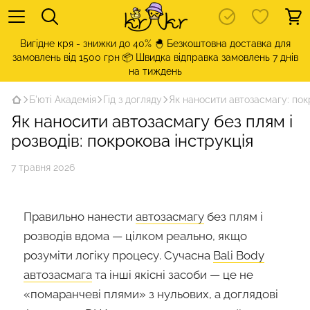
Вигідне кря - знижки до 40% 🐣 Безкоштовна доставка для
замовлень від 1500 грн 📦 Швидка відправка замовлень 7 днів
на тиждень
Б'юті Академія
Гід з догляду
Як наносити автозасмагу: пок
Як наносити автозасмагу без плям і
розводів: покрокова інструкція
7 травня 2026
Правильно нанести
автозасмагу
без плям і
розводів вдома — цілком реально, якщо
розуміти логіку процесу. Сучасна
Bali Body
автозасмага
та інші якісні засоби — це не
«помаранчеві плями» з нульових, а доглядові