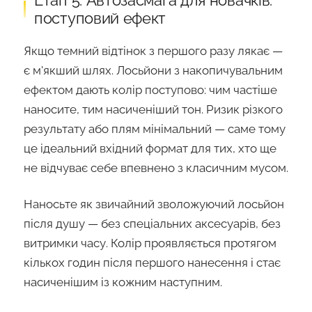
Етап 5. Автозасмага для новачків:
поступовий ефект
Якщо темний відтінок з першого разу лякає —
є м'якший шлях. Лосьйони з накопичувальним
ефектом дають колір поступово: чим частіше
наносите, тим насиченіший тон. Ризик різкого
результату або плям мінімальний — саме тому
це ідеальний вхідний формат для тих, хто ще
не відчуває себе впевнено з класичним мусом.
Наносьте як звичайний зволожуючий лосьйон
після душу — без спеціальних аксесуарів, без
витримки часу. Колір проявляється протягом
кількох годин після першого нанесення і стає
насиченішим із кожним наступним.