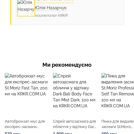
Юлія Назарчук
косметолог KRKR
Ми рекомендуємо
Автобронзат-мус для
Спрей автозасмага для
Пінка для видал
експрес-засмаги
обличчя у відтінку Dark
засмаги St.Moriz
St.Moriz Fast Tan, 200
Bali Body Face Tan Mist
Professional Self 
520 грн
1 800 грн
460 грн