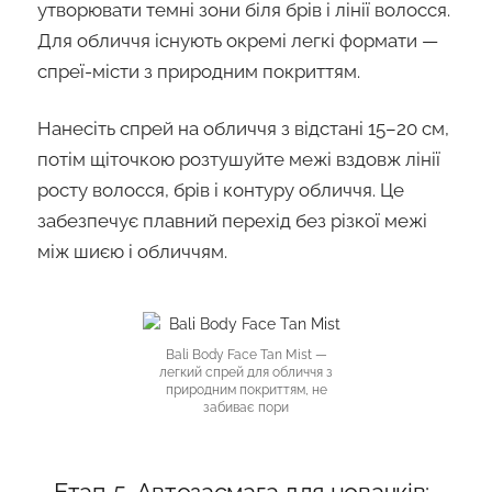
утворювати темні зони біля брів і лінії волосся.
Для обличчя існують окремі легкі формати —
спреї-місти з природним покриттям.
Нанесіть спрей на обличчя з відстані 15–20 см,
потім щіточкою розтушуйте межі вздовж лінії
росту волосся, брів і контуру обличчя. Це
забезпечує плавний перехід без різкої межі
між шиєю і обличчям.
Bali Body Face Tan Mist
—
легкий спрей для обличчя з
природним покриттям, не
забиває пори