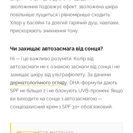
зволоження подовжує ефект: зволожена шкіра
повільніше лущиться і рівномірніше сходить.
Хлор у басейні та довгий гарячий душ, навпаки,
прискорюють зникнення тону.
Чи захищає автозасмага від сонця?
Ні — і це важливо розуміти. Колір від
автозасмаги не є ознакою засмаги від сонця і не
захищає шкіру від ультрафіолету. За даними
дерматологічного огляду
, DHA-формули дають
SPF не більше 2 і не блокують UVB-промені. Якщо
ви виходите на сонце з автозасмагою —
сонцезахисний крем з SPF 30+ обов'язковий.
АВТОР МАТЕРІАЛУ